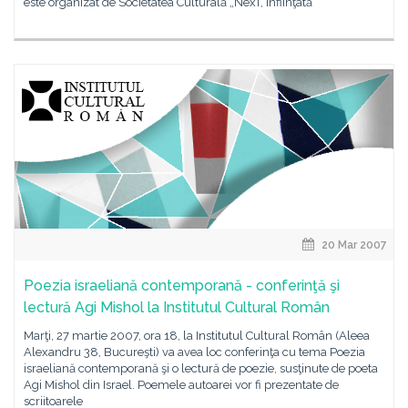
este organizat de Societatea Culturală „NexT, înfiinţată
20 Mar 2007
Poezia israeliană contemporană - conferinţă şi
lectură Agi Mishol la Institutul Cultural Român
Marţi, 27 martie 2007, ora 18, la Institutul Cultural Român (Aleea
Alexandru 38, Bucureşti) va avea loc conferinţa cu tema Poezia
israeliană contemporană şi o lectură de poezie, susţinute de poeta
Agi Mishol din Israel. Poemele autoarei vor fi prezentate de
scriitoarele