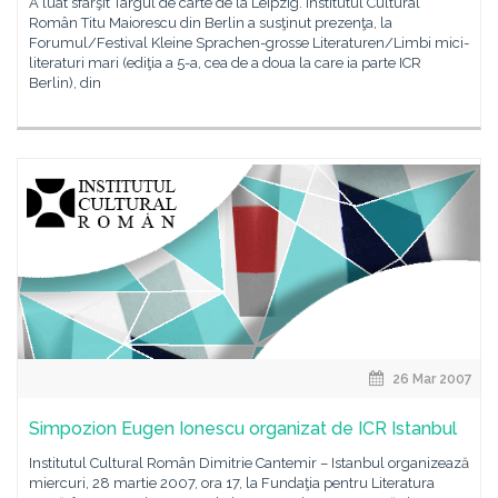
A luat sfârşit Târgul de carte de la Leipzig. Institutul Cultural
Român Titu Maiorescu din Berlin a susţinut prezenţa, la
Forumul/Festival Kleine Sprachen-grosse Literaturen/Limbi mici-
literaturi mari (ediţia a 5-a, cea de a doua la care ia parte ICR
Berlin), din
26 Mar 2007
Simpozion Eugen Ionescu organizat de ICR Istanbul
Institutul Cultural Român Dimitrie Cantemir – Istanbul organizează
miercuri, 28 martie 2007, ora 17, la Fundaţia pentru Literatura