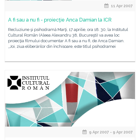
11 Apr 2007
A fi sau a nu fi - proiecţie Anca Damian la ICR
Recluziune şi psihodramă Marţi, 17 aprilie, ora 18. 30, la Institutul
Cultural Român (Aleea Alexandru 38, Bucureşti) va avea loc
proiecţia filmului documentar A fi sau a nu fi, de Anca Damian.
„Joi, ziua eliberărilor din închisoare, este titlul psihodramei
9 Apr 2007 - 9 Apr 2007