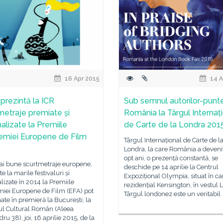
16 Apr 2015
14 A
prezintă la ICR
Sub semnul autorilor-punte
metraje premiate și
România la Târgul Internaț
alizate la Premiile
de Carte de la Londra 201
miei Europene de Film
Târgul Internațional de Carte de l
Londra, la care România a devenit
opt ani, o prezență constantă, se
ai bune scurtmetraje europene,
deschide pe 14 aprilie la Centrul
e la marile festivaluri și
Expozițional Olympia, situat în car
izate în 2014 la Premiile
rezidențial Kensington, în vestul 
iei Europene de Film (EFA) pot
Târgul londonez este un veritabil
onate în premieră la București, la
tul Cultural Român (Aleea
ru 38), joi, 16 aprilie 2015, de la