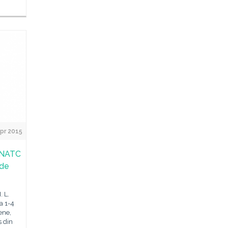
Apr 2015
 UNATC
 de
. L.
a 1-4
ene,
s din