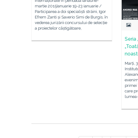
Internaționale în perioada ianaurie-
martie 2015Ianuarie 19-23 ianuarie /
Participarea a doi specialiști străini, Igor
Efrem Zanti și Saverio Simi de Burgis, în
vederea jurizării concursului de selecție
a proiectelor câștigătoare,
Seria
„Toat
noast
Marți, 
Institu
Alexand
evenime
primei î
care pr
lumea d