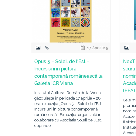
17 Apr 2015
Opus 5 – Soleil de l'Est –
NexT 
Incursiuni în pictura
scurt
contemporană românească la
nomin
Galeria ICR Viena
Acade
(EFA)
Institutul Cultural Român de la Viena
găzduieşte în perioada 17 aprilie – 28
Cele m
mai expoziţia „Opus 5 – Soleil de l'Est –
premiat
Incursiuni în pictura contemporană
nominal
românească“. Expoziţia, organizată în
Academ
colaborare cu Asociaţia Soleil de l’Est,
fi vizi
cuprinde
Institu
Alexand