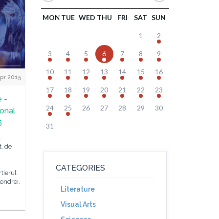
MON
TUE
WED
THU
FRI
SAT
SUN
1
2
3
4
5
6
7
8
9
10
11
12
13
14
15
16
pr 2015
17
18
19
20
21
22
23
 -
24
25
26
27
28
29
30
ional
5
31
a
, de
CATEGORIES
tierul
Londrei.
Literature
Visual Arts