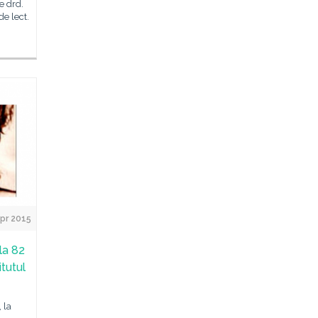
e drd.
e lect.
pr 2015
la 82
itutul
 la