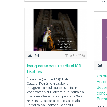
ora 18.
9 Apr 2015
Inaugurarea noului sediu al ICR
Lisabona
Un pr
În data de 9 aprilie 2015, Institutul
Anton
Cultural Român din Lisabona
desem
inaugurează noul său sediu, aflat în
vecinătatea Marii Catedrale Patriarhale a
concu
Lisabonei (Sé de Lisboa), pe strada Barão
Bucha
nr. 8-10. Cu această ocazie, Catedrala
Patriarhală a Lisabonei va găzdui,
Juriul 