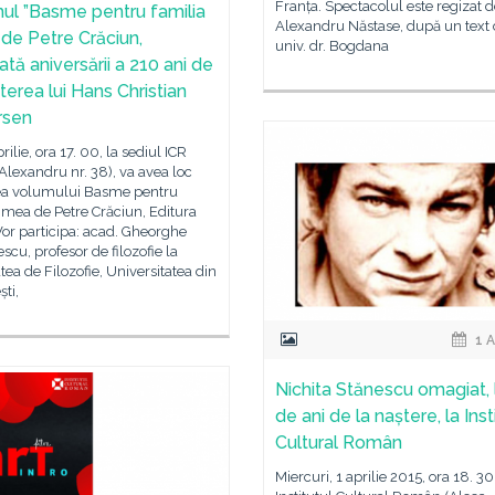
Franța. Spectacolul este regizat d
ul ”Basme pentru familia
Alexandru Năstase, după un text d
 de Petre Crăciun,
univ. dr. Bogdana
tă aniversării a 210 ani de
terea lui Hans Christian
rsen
prilie, ora 17. 00, la sediul ICR
Alexandru nr. 38), va avea loc
ea volumului Basme pentru
 mea de Petre Crăciun, Editura
Vor participa: acad. Gheorghe
scu, profesor de filozofie la
tea de Filozofie, Universitatea din
ti,
1 A
Nichita Stănescu omagiat, 
de ani de la naștere, la Inst
Cultural Român
Miercuri, 1 aprilie 2015, ora 18. 30,