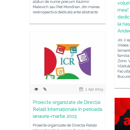
alături de nume precum Kazimir
volum
Malevich sau Piet Mondrian, din marea
mea”,
restrospectivă dedicată artei abstracte
dedica
la naș
Ande
Joi, 2 a
(Aleea 
lansar
familia
Zorio. 
Vlăduțe
Faculta
Bucureș
1 Apr 2015
Proiecte organizate de Direcția
Relații Internaționale în perioada
ianaurie-martie 2015
Proiecte organizate de Direcția Relații