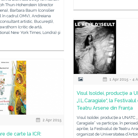
oph Thun-Hohenstein (director
ena), Barbara Baum (consilier
l în cadrul OMV), Andreiana
(consultant artistic, Bucureşti),
awsthorn (critic de artă,
tional New York Times, Londra) şi
1 Apr 2015 - 4 
Visul Isoldei, producție a
„I.L.Caragiale“, la Festivalul
Teatru Arsene din Franța
Visul Isoldei, producție a UNATC „I
2 Apr 2015
Caragiale“ va participa, în perioad
aprilie, la Festivalul de Teatru Ars
re de carte la ICR:
organizat de Universitatea d’Artoi