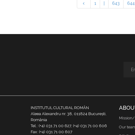
1
|
643
644
ABOU
INSTITUTUL CULTURAL ROMÂN
Aleea Alexandru nr. 38, 011824 București,
Mission/
România
Tel.: (+4) 031 71 00 627, (+4) 031 71 00 606
Our tea
Fax: (+4) 031 71 00 607