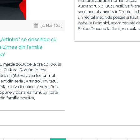
Institutul Cultural Român (Aleea
Alexandru 38, Bucuresti) va fi pr
spectacolul aniversar Dreptul la 
un recital inedit de poezie și flaut.
Isabella Drăghici, acompaniată d
31 Mar 2015
Ștefan Diaconu la flaut, va recita 
 „ArtIntro” se deschide cu
ă lumea din familia
ră”
31 martie 2015, de la ora 18. 00, la
tul Cultural Român (Aleea
ru nr. 38), va avea loc primul
nt din seria „ArtIntro”. Invitatul
ntâlniri va fi criticul Andrei Rus,
opune vizionarea filmului Toată
in familia noastră,