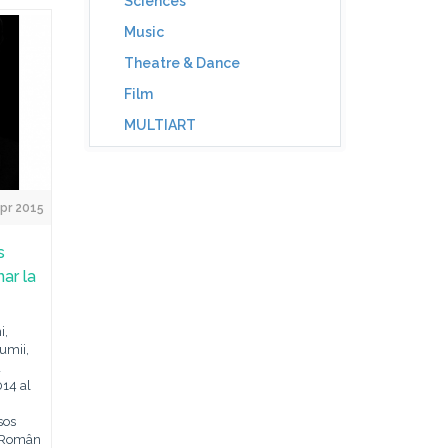
Sciences
Music
Theatre & Dance
Film
MULTIART
pr 2015
s
nar la
i,
lumii,
d
014 al
sos
i Român