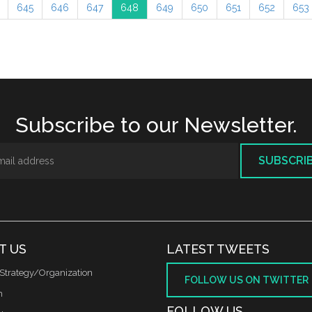
645
646
647
648
649
650
651
652
653
Subscribe to our Newsletter.
SUBSCRI
T US
LATEST TWEETS
Strategy/Organization
FOLLOW US ON TWITTER
m
FOLLOW US