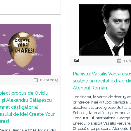
14 A
Pianistul Vassilis Varvareso
6 Apr 2015
susţine un recital extraordi
Ateneul Român
oiect propus de Ovidiu
Considerat, la vârsta de doar 13 an
 şi Alexandru Bălăşescu,
printre cei mai virtuozi pianişti ai 
nat câștigător al
absolvent al prestigioasei Juilliar
School şi laureat în septembrie 2
rsului de idei Create Your
Concursului Internaţional George
rest
Enescu, pianistul Vassilis Varvare
(Grecia) urcă pe scena Ateneulu
Vienna Biennale 2015, format din