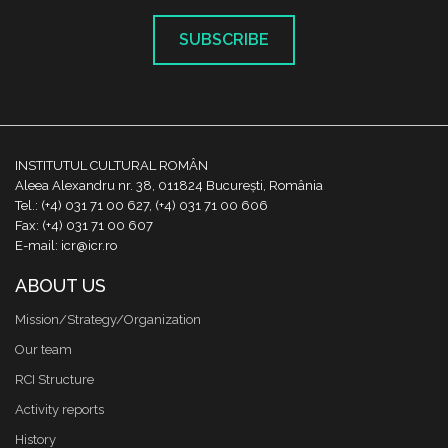
SUBSCRIBE
INSTITUTUL CULTURAL ROMÂN
Aleea Alexandru nr. 38, 011824 București, România
Tel.: (+4) 031 71 00 627, (+4) 031 71 00 606
Fax: (+4) 031 71 00 607
E-mail: icr@icr.ro
ABOUT US
Mission/Strategy/Organization
Our team
RCI Structure
Activity reports
History