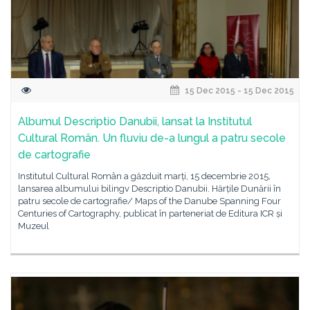
15 Dec 2015 - 15 Dec 2015
Albumul Descriptio Danubii, lansat la Institutul
Cultural Român. Un fluviu de-a lungul a patru secole
de cartografie
Institutul Cultural Român a găzduit marți, 15 decembrie 2015,
lansarea albumului bilingv Descriptio Danubii. Hărțile Dunării în
patru secole de cartografie/ Maps of the Danube Spanning Four
Centuries of Cartography, publicat în parteneriat de Editura ICR și
Muzeul