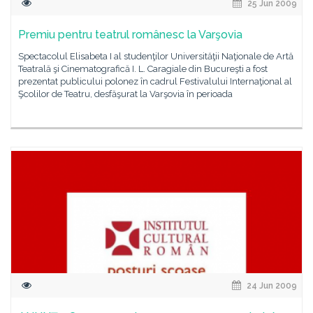
25 Jun 2009
Premiu pentru teatrul românesc la Varşovia
Spectacolul Elisabeta I al studenţilor Universităţii Naţionale de Artă
Teatrală şi Cinematografică I. L. Caragiale din Bucureşti a fost
prezentat publicului polonez în cadrul Festivalului Internaţional al
Şcolilor de Teatru, desfăşurat la Varşovia în perioada
24 Jun 2009