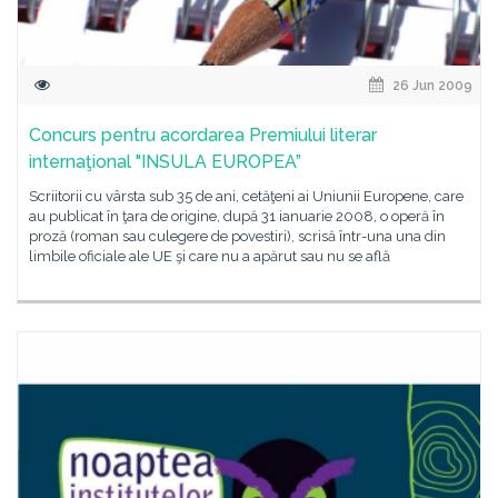
26 Jun 2009
Concurs pentru acordarea Premiului literar
internaţional "INSULA EUROPEA”
Scriitorii cu vârsta sub 35 de ani, cetăţeni ai Uniunii Europene, care
au publicat în ţara de origine, după 31 ianuarie 2008, o operă în
proză (roman sau culegere de povestiri), scrisă într-una una din
limbile oficiale ale UE şi care nu a apărut sau nu se află