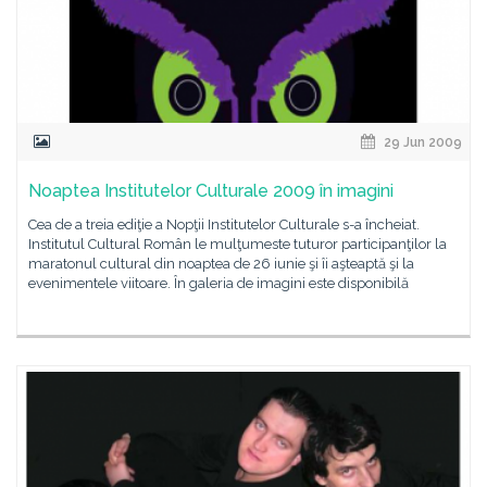
29 Jun 2009
Noaptea Institutelor Culturale 2009 în imagini
Cea de a treia ediţie a Nopţii Institutelor Culturale s-a încheiat.
Institutul Cultural Român le mulţumeste tuturor participanţilor la
maratonul cultural din noaptea de 26 iunie şi îi aşteaptă şi la
evenimentele viitoare. În galeria de imagini este disponibilă