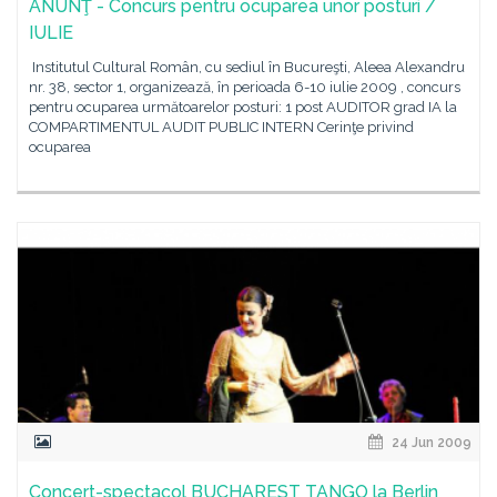
ANUNŢ - Concurs pentru ocuparea unor posturi /
IULIE
Institutul Cultural Român, cu sediul în Bucureşti, Aleea Alexandru
nr. 38, sector 1, organizează, în perioada 6-10 iulie 2009 , concurs
pentru ocuparea următoarelor posturi: 1 post AUDITOR grad IA la
COMPARTIMENTUL AUDIT PUBLIC INTERN Cerinţe privind
ocuparea
24 Jun 2009
Concert-spectacol BUCHAREST TANGO la Berlin