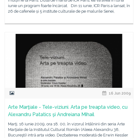
mulțime la Paris. Dusă de mână de ICR Paris, ea va avea în luna
iunie un program foarte încărcat. Din 11 iunie, ICR Paris a lansat, în
26 de cafenele și 5 institute culturale de pe malurile Senei,
16 Jun 2009
Arte Marţiale - Tele-viziuni. Arta pe treapta video, cu
Alexandru Patatics şi Andreiana Mihail
Marţi, 16 iunie 2009, ora 18. 00, în vizorul întâlnirii din seria Arte
Marţiale de la Institutul Cultural Român (Aleea Alexandru 38,
Bucureşti) intră arta video. Dezbaterea moderată de Erwin Kessler