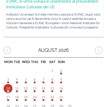
EUNIC, în urma votului în unanimitate al președinților
Institutelor Culturale din UE
Institutul Ucrainean (IU) este membru asociat al EUNIC, după votul
care a avut loc pe 8 decembrie 2022 în cadrul ședinței anuale a
Adunării Generale a EUNIC (European Union National Institutes for
Culture). Președinții Institutelor Culturale din Uniunea Europeană,
AUGUST 2026
MON
TUE
WED
THU
FRI
SAT
SUN
1
2
3
4
5
6
7
8
9
10
11
12
13
14
15
16
17
18
19
20
21
22
23
24
25
26
27
28
29
30
31