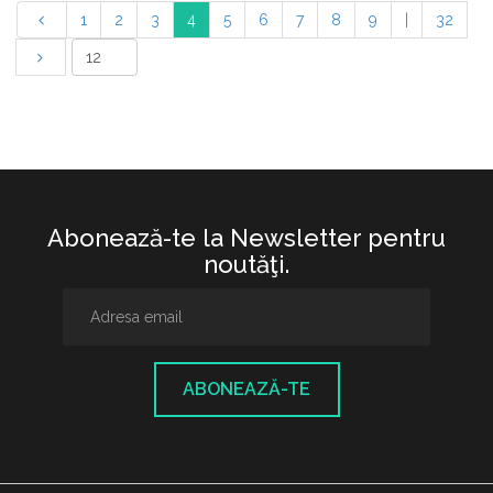
1
2
3
4
5
6
7
8
9
|
32
Abonează-te la Newsletter pentru
noutăţi.
ABONEAZĂ-TE