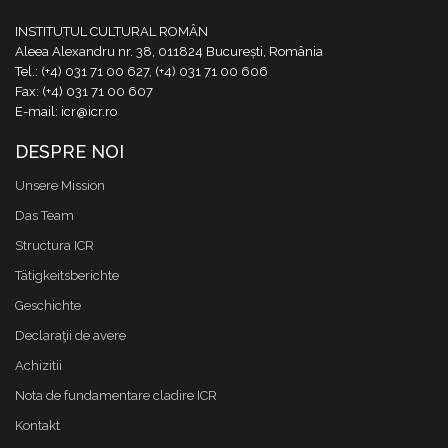
INSTITUTUL CULTURAL ROMÂN
Aleea Alexandru nr. 38, 011824 București, România
Tel.: (+4) 031 71 00 627, (+4) 031 71 00 606
Fax: (+4) 031 71 00 607
E-mail: icr@icr.ro
DESPRE NOI
Unsere Mission
Das Team
Structura ICR
Tätigkeitsberichte
Geschichte
Declaraţii de avere
Achizitii
Nota de fundamentare cladire ICR
Kontakt