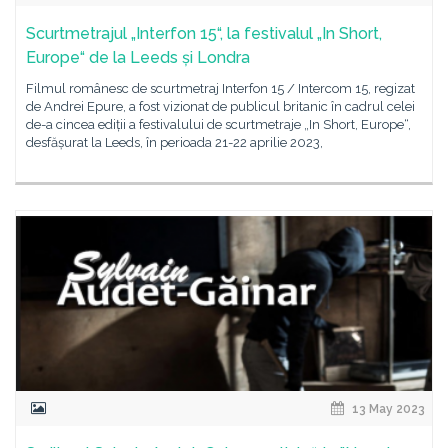
Scurtmetrajul „Interfon 15“, la festivalul „In Short,
Europe“ de la Leeds și Londra
Filmul românesc de scurtmetraj Interfon 15 / Intercom 15, regizat
de Andrei Epure, a fost vizionat de publicul britanic în cadrul celei
de-a cincea ediții a festivalului de scurtmetraje „In Short, Europe“,
desfășurat la Leeds, în perioada 21-22 aprilie 2023,
13 May 2023