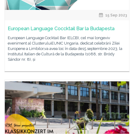
15 Sep 2023
European Language Coccktail Bar la Budapesta
European Language Cocktail Bar (ELCB), cel mai longeviv
eveniment al ClusteruluiEUNIC Ungaria, dedicat celebrării Zilei
Europene a Limbilor,va avea loc în data de15 septembrie 2023, la
Institutul Italian de Cultură de la Budapesta (1088, str. Bródy
Sándor nr. 8), și