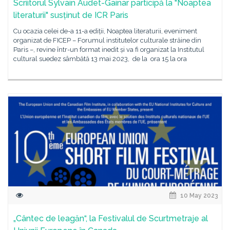
Scriitorul Sylvain Audet-Gainar participă la "Noaptea
literaturii" susținut de ICR Paris
Cu ocazia celei de-a 11-a ediții, Noaptea literaturii, eveniment
organizat de FICEP – Forumul institutelor culturale străine din
Paris –, revine într-un format inedit și va fi organizat la Institutul
cultural suedez sâmbătă 13 mai 2023, de la ora 15 la ora
10 May 2023
„Cântec de leagăn“, la Festivalul de Scurtmetraje al