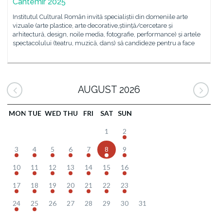
Cantemir 2025
Institutul Cultural Român invită specialiștii din domeniile arte
vizuale (arte plastice, arte decorative,știință/cercetare și
arhitectură, design, noile media, fotografie, performance) și artele
spectacolului (teatru, muzică, dans) să candideze pentru a face
AUGUST 2026
MON
TUE
WED
THU
FRI
SAT
SUN
1
2
3
4
5
6
7
8
9
10
11
12
13
14
15
16
17
18
19
20
21
22
23
24
25
26
27
28
29
30
31