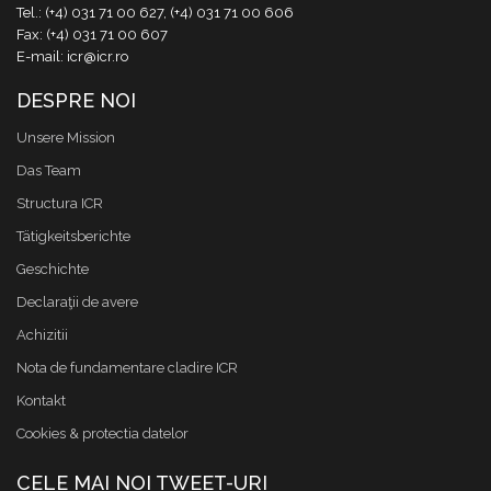
Tel.: (+4) 031 71 00 627, (+4) 031 71 00 606
Fax: (+4) 031 71 00 607
E-mail: icr@icr.ro
DESPRE NOI
Unsere Mission
Das Team
Structura ICR
Tätigkeitsberichte
Geschichte
Declaraţii de avere
Achizitii
Nota de fundamentare cladire ICR
Kontakt
Cookies & protectia datelor
CELE MAI NOI TWEET-URI