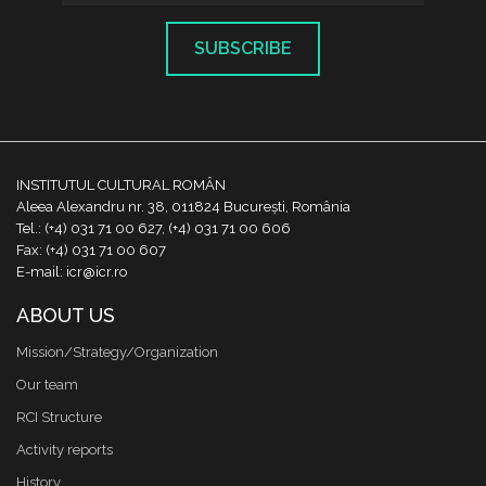
SUBSCRIBE
INSTITUTUL CULTURAL ROMÂN
Aleea Alexandru nr. 38, 011824 București, România
Tel.: (+4) 031 71 00 627, (+4) 031 71 00 606
Fax: (+4) 031 71 00 607
E-mail: icr@icr.ro
ABOUT US
Mission/Strategy/Organization
Our team
RCI Structure
Activity reports
History