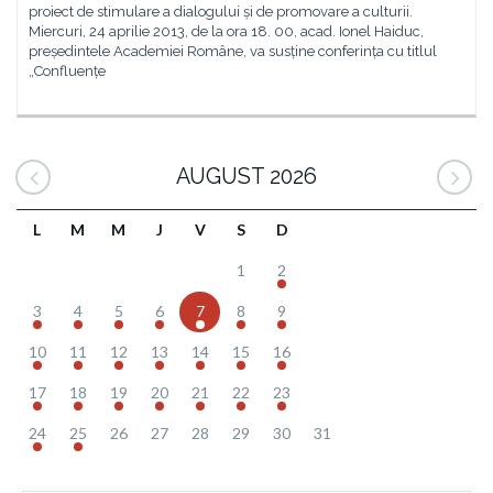
proiect de stimulare a dialogului și de promovare a culturii.
Miercuri, 24 aprilie 2013, de la ora 18. 00, acad. Ionel Haiduc,
președintele Academiei Române, va susține conferința cu titlul
„Confluențe
AUGUST 2026
L
M
M
J
V
S
D
1
2
3
4
5
6
7
8
9
10
11
12
13
14
15
16
17
18
19
20
21
22
23
24
25
26
27
28
29
30
31