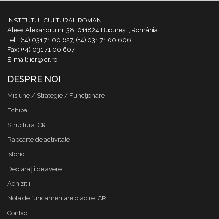
INSTITUTUL CULTURAL ROMÂN
Aleea Alexandru nr. 38, 011824 București, România
Tel.: (+4) 031 71 00 627, (+4) 031 71 00 606
Fax: (+4) 031 71 00 607
E-mail: icr@icr.ro
DESPRE NOI
Misiune / Strategie / Funcţionare
Echipa
Structura ICR
Rapoarte de activitate
Istoric
Declaraţii de avere
Achizitii
Nota de fundamentare cladire ICR
Contact