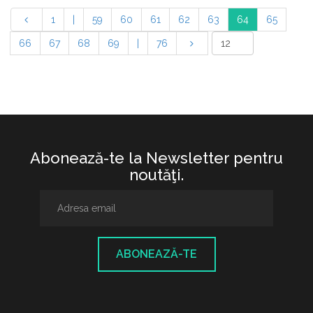
1
|
59
60
61
62
63
64
65
66
67
68
69
|
76
Abonează-te la Newsletter pentru
noutăţi.
ABONEAZĂ-TE