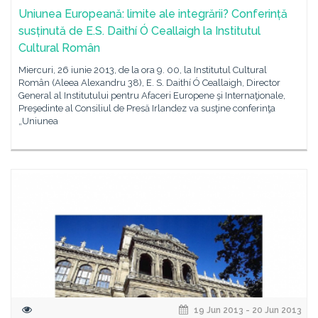
Uniunea Europeană: limite ale integrării? Conferință
susținută de E.S. Daithí Ó Ceallaigh la Institutul
Cultural Român
Miercuri, 26 iunie 2013, de la ora 9. 00, la Institutul Cultural
Român (Aleea Alexandru 38), E. S. Daithí Ó Ceallaigh, Director
General al Institutului pentru Afaceri Europene şi Internaţionale,
Preşedinte al Consiliul de Presă Irlandez va susţine conferinţa
„Uniunea
19 Jun 2013 - 20 Jun 2013