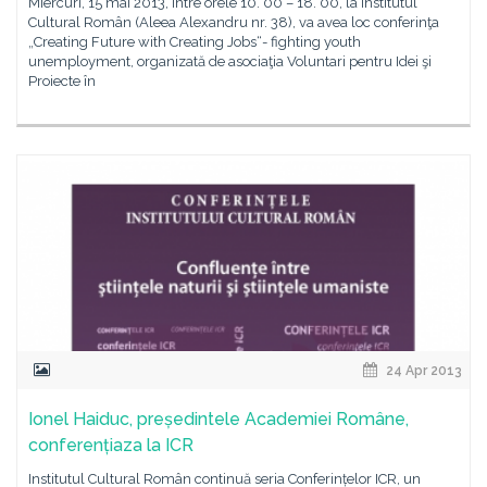
Miercuri, 15 mai 2013, între orele 10. 00 – 18. 00, la Institutul
Cultural Român (Aleea Alexandru nr. 38), va avea loc conferinţa
„Creating Future with Creating Jobs“- fighting youth
unemployment, organizată de asociaţia Voluntari pentru Idei şi
Proiecte în
24 Apr 2013
Ionel Haiduc, președintele Academiei Române,
conferențiaza la ICR
Institutul Cultural Român continuă seria Conferințelor ICR, un