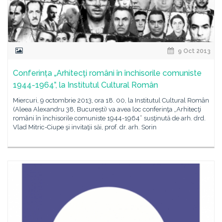
9 Oct 2013
Conferința „Arhitecţi români în închisorile comuniste
1944-1964”, la Institutul Cultural Român
Miercuri, 9 octombrie 2013, ora 18. 00, la Institutul Cultural Român
(Aleea Alexandru 38, București) va avea loc conferinţa „Arhitecţi
români în închisorile comuniste 1944-1964” susţinută de arh. drd.
Vlad Mitric-Ciupe şi invitaţii săi, prof. dr. arh. Sorin