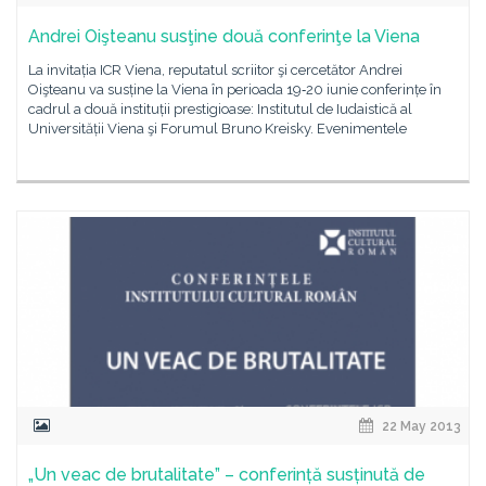
Andrei Oişteanu susţine două conferinţe la Viena
La invitația ICR Viena, reputatul scriitor şi cercetător Andrei
Oişteanu va susține la Viena în perioada 19‐20 iunie conferințe în
cadrul a două instituții prestigioase: Institutul de Iudaistică al
Universității Viena şi Forumul Bruno Kreisky. Evenimentele
22 May 2013
„Un veac de brutalitate” – conferință susținută de