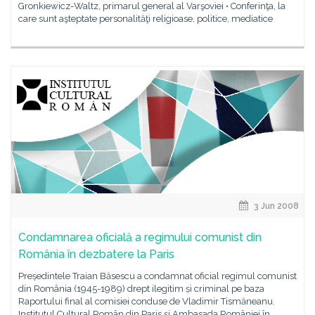
Gronkiewicz-Waltz, primarul general al Varşoviei • Conferinţa, la
care sunt aşteptate personalităţi religioase, politice, mediatice
3 Jun 2008
Condamnarea oficială a regimului comunist din
România în dezbatere la Paris
Președintele Traian Băsescu a condamnat oficial regimul comunist
din România (1945-1989) drept ilegitim și criminal pe baza
Raportului final al comisiei conduse de Vladimir Tismăneanu.
Institutul Cultural Român din Paris și Ambasada României în