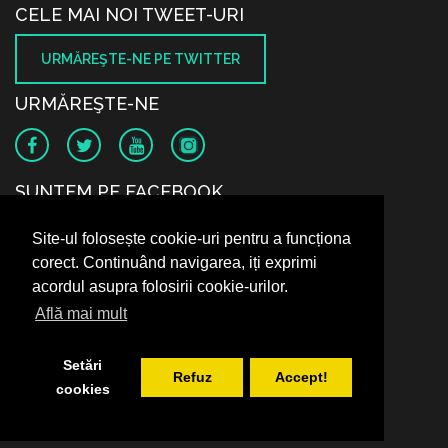
CELE MAI NOI TWEET-URI
URMĂREŞTE-NE PE TWITTER
URMĂREŞTE-NE
SUNTEM PE FACEBOOK
Site-ul folosește cookie-uri pentru a funcționa
corect. Continuând navigarea, iți exprimi
acordul asupra folosirii cookie-urilor.
Află mai mult
Setări
Refuz
Accept!
cookies