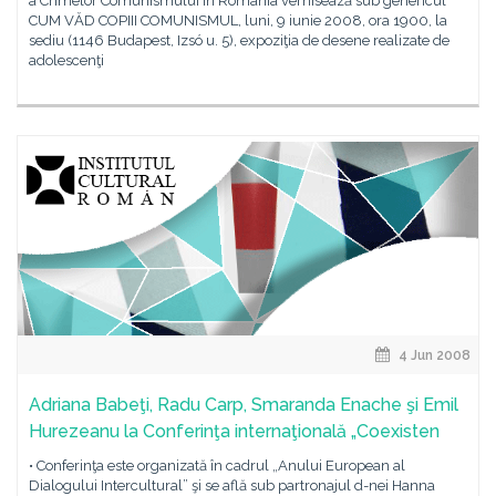
a Crimelor Comunismului în România vernisează sub genericul
CUM VĂD COPIII COMUNISMUL, luni, 9 iunie 2008, ora 1900, la
sediu (1146 Budapest, Izsó u. 5), expoziţia de desene realizate de
adolescenţi
4 Jun 2008
Adriana Babeţi, Radu Carp, Smaranda Enache şi Emil
Hurezeanu la Conferinţa internaţională „Coexisten
• Conferinţa este organizată în cadrul „Anului European al
Dialogului Intercultural” şi se află sub partronajul d-nei Hanna