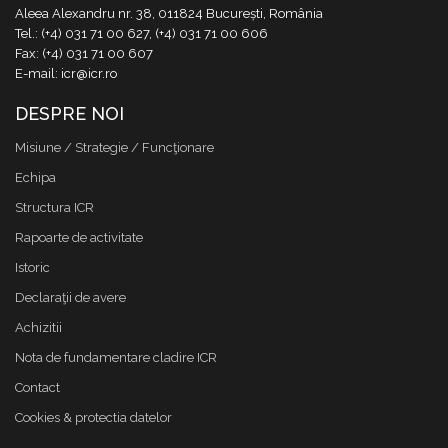
Aleea Alexandru nr. 38, 011824 București, România
Tel.: (+4) 031 71 00 627, (+4) 031 71 00 606
Fax: (+4) 031 71 00 607
E-mail: icr@icr.ro
DESPRE NOI
Misiune / Strategie / Funcţionare
Echipa
Structura ICR
Rapoarte de activitate
Istoric
Declaraţii de avere
Achizitii
Nota de fundamentare cladire ICR
Contact
Cookies & protectia datelor