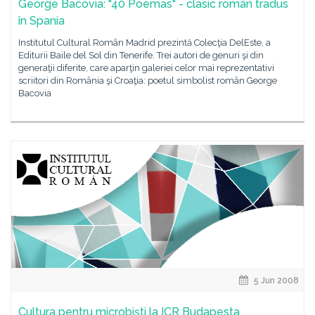
George Bacovia: "40 Poemas" - clasic român tradus
în Spania
Institutul Cultural Român Madrid prezintă Colecţia DelEste, a
Editurii Baile del Sol din Tenerife. Trei autori de genuri şi din
generaţii diferite, care aparţin galeriei celor mai reprezentativi
scriitori din România şi Croaţia: poetul simbolist român George
Bacovia
5 Jun 2008
Cultura pentru microbişti la ICR Budapesta