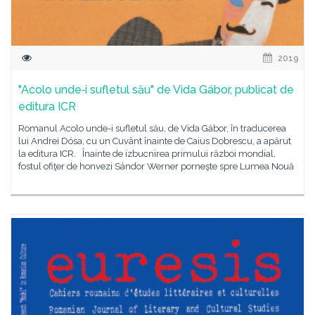
2019
"Acolo unde‑i sufletul său" de Vida Gábor, publicat de
editura ICR
Romanul Acolo unde-i sufletul său, de Vida Gábor, în traducerea
lui Andrei Dósa, cu un Cuvânt înainte de Caius Dobrescu, a apărut
la editura ICR. Înainte de izbucnirea primului război mondial,
fostul ofiţer de honvezi Sándor Werner porneşte spre Lumea Nouă