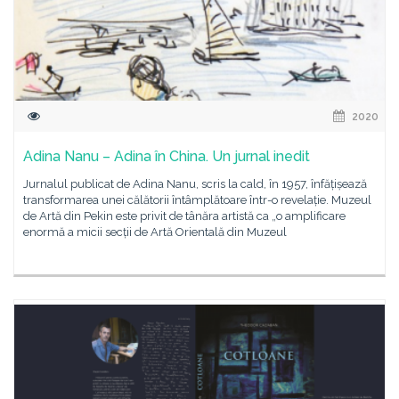
2020
Adina Nanu – Adina în China. Un jurnal inedit
Jurnalul publicat de Adina Nanu, scris la cald, în 1957, înfățișează
transformarea unei călătorii întâmplătoare într-o revelație. Muzeul
de Artă din Pekin este privit de tânăra artistă ca „o amplificare
enormă a micii secții de Artă Orientală din Muzeul