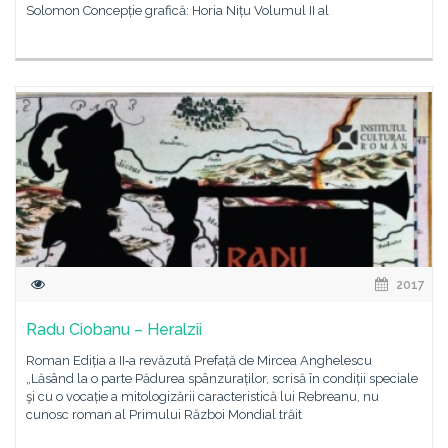
Solomon Concepție grafică: Horia Nițu Volumul II al
2017
Radu Ciobanu – Heralzii
Roman Ediția a II‑a revăzută Prefață de Mircea Anghelescu
„Lăsând la o parte Pădurea spânzuraților, scrisă în condiții speciale
şi cu o vocație a mitologizării caracteristică lui Rebreanu, nu
cunosc roman al Primului Război Mondial trăit