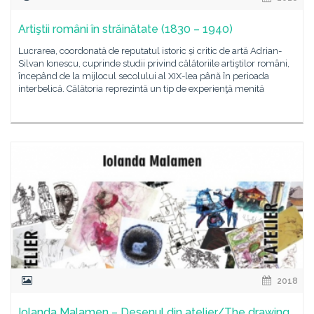
Artiştii români în străinătate (1830 – 1940)
Lucrarea, coordonată de reputatul istoric și critic de artă Adrian-
Silvan Ionescu, cuprinde studii privind călătoriile artiştilor români,
începând de la mijlocul secolului al XIX-lea până în perioada
interbelică. Călătoria reprezintă un tip de experienţă menită
2018
Iolanda Malamen – Desenul din atelier/The drawing