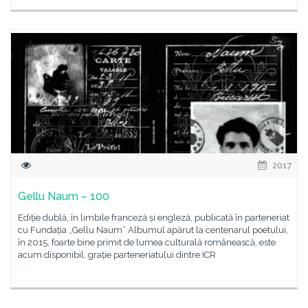
2017
Gellu Naum – 100
Ediție dublă, în limbile franceză și engleză, publicată în parteneriat
cu Fundația „Gellu Naum” Albumul apărut la centenarul poetului,
în 2015, foarte bine primit de lumea culturală românească, este
acum disponibil, grație parteneriatului dintre ICR