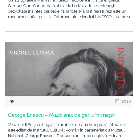
O monografie a Mănăstirii Hurezi Traducere în limba engleză:
Samuel Onn. Considerată cheia de boltă a artei munteneşti
dezvoltate înaintea perioadei fanariote, Mănăstirea Hurezi este un
monument aflat pe Lista Patrimoniului Mondial UNESCO. Lucrarea
2020
George Enescu – Muzicianul de geniu în imagini
Volumul II Ediție bilingvă, în limbile română și engleză. Albumul
este editat de Institutul Cultural Român în parteneriat cu Muzeul
Național „George Enescu”. Traducere în limba engleză: Adrian