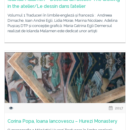
in the atelier/Le dessin dans l’atelier
Volumul 1 Traduceri în limbile engleză și franceză : Andreea
Dimache, Ioan Andrei Egli, Lidia Moise, Marina Nicolaev, Adelina
Pușcaș DTP și concepție grafică: Maria Catrina Egli Demersul
realizat de Iolanda Malamen este dedicat unor artişti
2017
Corina Popa, Ioana Iancovescu – Hurezi Monastery