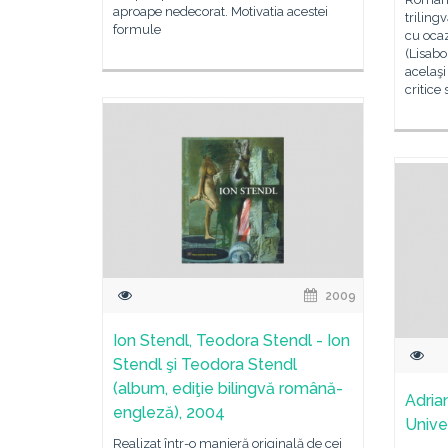
aproape nedecorat. Motivatia acestei
triling
formule
cu ocaz
(Lisabo
acelaş
critice
2009
Ion Stendl, Teodora Stendl - Ion
Stendl şi Teodora Stendl
(album, ediţie bilingvă română-
Adrian
engleză), 2004
Univer
Realizat într-o manieră originală de cei