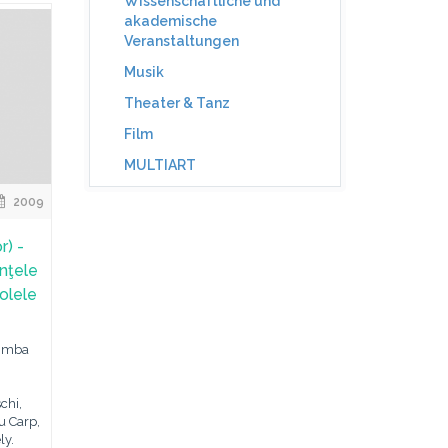
Wissenschaftliche und
akademische
Veranstaltungen
Musik
Theater & Tanz
Film
MULTIART
2009
r) -
nţele
olele
limba
chi,
u Carp,
ly.