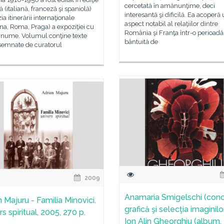
cercetată în amănunţime, deci
vă (italiană, franceză şi spaniolă)
interesantă şi dificilă. Ea acoperă
ia itinerării internaţionale
aspect notabil al relaţiilor dintre
na, Roma, Praga) a expoziţiei cu
România şi Franţa într-o perioadă
i nume. Volumul conţine texte
bântuită de
 semnate de curatorul
2009
Anamaria Smigelschi (con
 Majuru - Familia Minovici.
grafică şi selecţia imaginilo
s spiritual, 2005, 270 p.
Ion Alin Gheorghiu (album, 