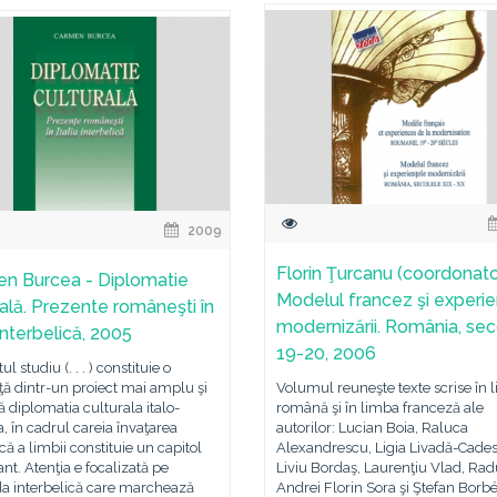
2009
Florin Ţurcanu (coordonato
n Burcea - Diplomatie
Modelul francez şi experie
rală. Prezente româneşti în
modernizării. România, sec
 interbelică, 2005
19-20, 2006
l studiu (. . . ) constituie o
ă dintr-un proiect mai amplu şi
Volumul reuneşte texte scrise în 
ă diplomatia culturala italo-
română şi în limba franceză ale
 în cadrul careia învaţarea
autorilor: Lucian Boia, Raluca
că a limbii constituie un capitol
Alexandrescu, Ligia Livadă-Cades
nt. Atenţia e focalizată pe
Liviu Bordaş, Laurenţiu Vlad, Rad
da interbelică care marchează
Andrei Florin Sora şi Ştefan Borbé