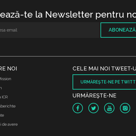
ază-te la Newsletter pentru no
ABONEAZĂ
RE NOI
CELE MAI NOI TWEET-U
ission
URMĂREŞTE-NE PE TWITT
m
URMĂREŞTE-NE
a ICR
sberichte
te
i de avere