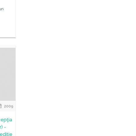
 un
2009
cepţia
r) -
ediţie