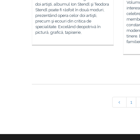
Volumul
doi artişti, albumul Ion Stendl şi Teodora
interes
Stendl poate fi răsfoit în două moduri,
celebre
prezentând opera celor doi artişti,
membri 
precum şi ecouri din critica de
consta
specialitate. Excelând deopotrivă în
moderni
pictură, grafică, tapiserie,
tinere.
familie
1