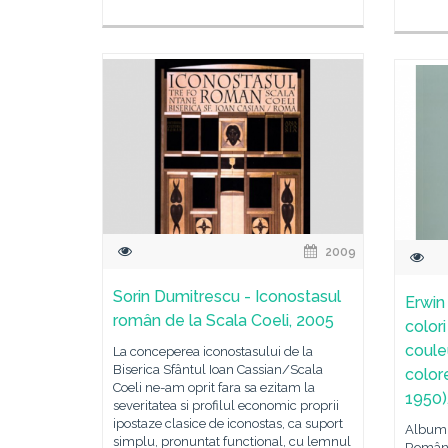
2009
Sorin Dumitrescu - Iconostasul
Erwin
român de la Scala Coeli, 2005
color
coule
La conceperea iconostasului de la
Biserica Sfântul Ioan Cassian/Scala
color
Coeli ne-am oprit fara sa ezitam la
1950)
severitatea si profilul economic proprii
ipostaze clasice de iconostas, ca suport
Albumul
simplu, pronuntat functional, cu lemnul
România