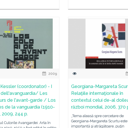
2009
 Kessler (coordonator) - I
Georgiana-Margareta Scur
i dell'avanguardia/ Les
Relaţiile internaţionale în
urs de l'avant-garde / Los
contextul celui de-al doile
es de la vanguardia (1910-
război mondial, 2006, 370 
, 2009, 244 p.
„Tema aleasă spre cercetare de
Georgiana-Margareta Scurtu este
 Culorile Avangardei. Arta în
importantă şi atrăgătoare, puţin
 1910-1950 a fost editat în ediţie