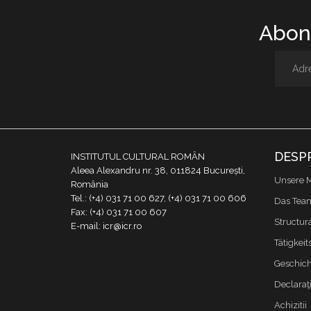
Abone
DESP
INSTITUTUL CULTURAL ROMÂN
Aleea Alexandru nr. 38, 011824 București,
Unsere M
România
Tel.: (+4) 031 71 00 627, (+4) 031 71 00 606
Das Tea
Fax: (+4) 031 71 00 607
Structur
E-mail: icr@icr.ro
Tätigkeit
Geschich
Declaraţi
Achizitii