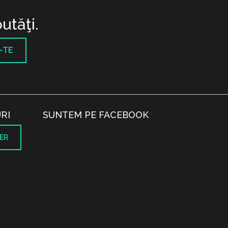
utăţi.
-TE
RI
SUNTEM PE FACEBOOK
ER