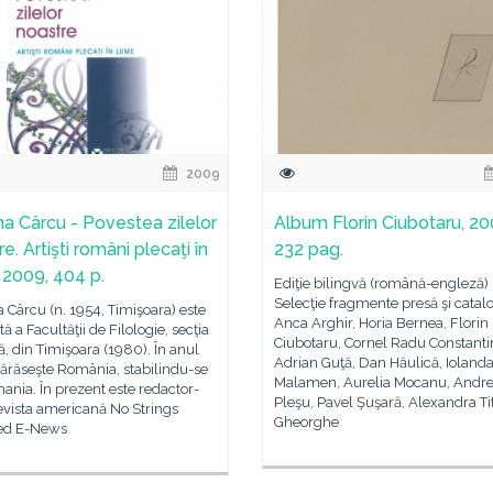
2009
na Cârcu - Povestea zilelor
Album Florin Ciubotaru, 20
e. Artişti români plecaţi în
232 pag.
 2009, 404 p.
Ediţie bilingvă (română-engleză)
Selecţie fragmente presă şi catal
 Cârcu (n. 1954, Timişoara) este
Anca Arghir, Horia Bernea, Florin
tă a Facultăţii de Filologie, secţia
Ciubotaru, Cornel Radu Constanti
, din Timişoara (1980). În anul
Adrian Guţă, Dan Hăulică, Ioland
ărăseşte România, stabilindu-se
Malamen, Aurelia Mocanu, Andre
ania. În prezent este redactor-
Pleşu, Pavel Şuşară, Alexandra Ti
revista americană No Strings
Gheorghe
ed E-News