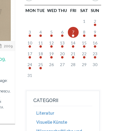
MON
TUE
WED
THU
FRI
SAT
SUN
1
2
3
4
5
6
7
8
9
10
11
12
13
14
15
16
2009
17
18
19
20
21
22
23
09,
24
25
26
27
28
29
30
31
oage:
nescu,
a
CATEGORII
i
tu,
Literatur
Visuelle Künste