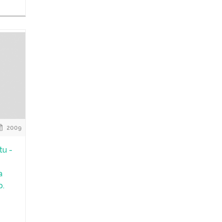
2009
tu -
a
p.