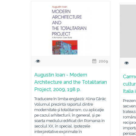
2009
Augustin Ioan - Modern
Carme
Architecture and the Totalitarian
cultu
Project, 2009, 198 p.
Italia
Traducere în limba engleză: Alina Cârâc
Prezentu
Volumul prezintă raportul dintre
secvenţ
modernitate şi totalitarism, cu aplicaţie
trateaz
pe cazul arhitecturii, în general, şi pe
româna,
soarta mediului edificat din Romania în
recipro
secolul XX, în special. Ipotezele
importa
interpretative exprimate în
perioa