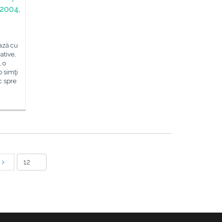
 2004,
ează cu
ative,
, o
o simţi
c spre