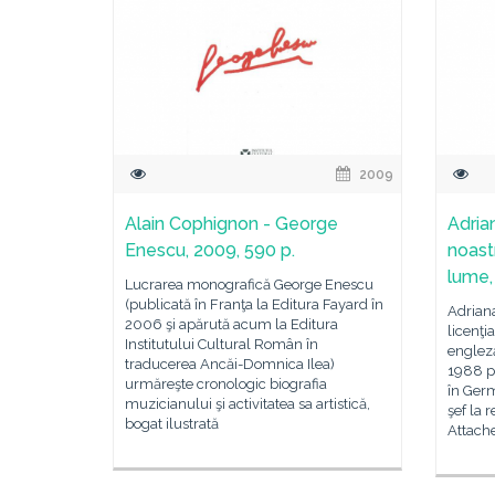
2009
Alain Cophignon - George
Adria
Enescu, 2009, 590 p.
noastr
lume,
Lucrarea monografică George Enescu
(publicată în Franţa la Editura Fayard în
Adriana
2006 şi apărută acum la Editura
licenţia
Institutului Cultural Român în
engleză
traducerea Ancăi-Domnica Ilea)
1988 p
urmăreşte cronologic biografia
în Germ
muzicianului şi activitatea sa artistică,
şef la 
bogat ilustrată
Attach