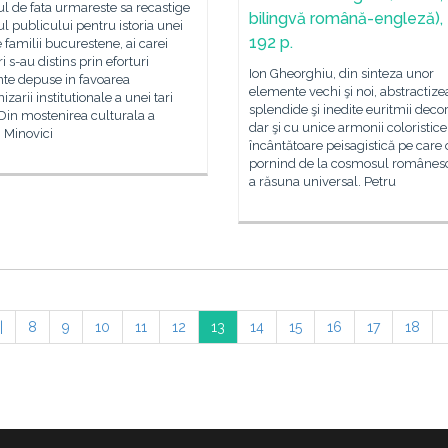
 de fata urmareste sa recastige
bilingvă română-engleză),
ul publicului pentru istoria unei
192 p.
 familii bucurestene, ai carei
s-au distins prin eforturi
Ion Gheorghiu, din sinteza unor
nte depuse in favoarea
elemente vechi şi noi, abstractiz
zarii institutionale a unei tari
splendide şi inedite euritmii decor
 Din mostenirea culturala a
dar şi cu unice armonii coloristice
i Minovici
încântătoare peisagistică pe care 
pornind de la cosmosul românes
a răsuna universal. Petru
|
8
9
10
11
12
13
14
15
16
17
18