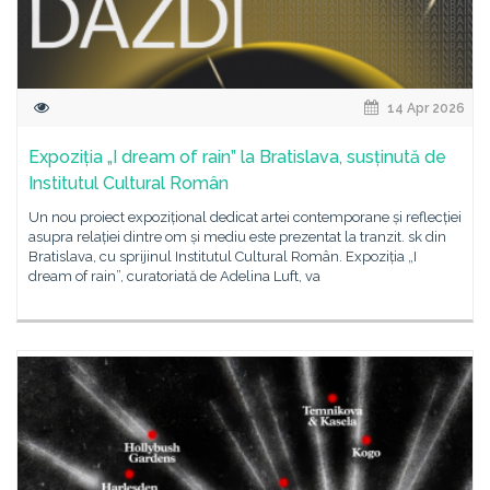
14 Apr 2026
Expoziția „I dream of rain” la Bratislava, susținută de
Institutul Cultural Român
Un nou proiect expozițional dedicat artei contemporane și reflecției
asupra relației dintre om și mediu este prezentat la tranzit. sk din
Bratislava, cu sprijinul Institutul Cultural Român. Expoziția „I
dream of rain”, curatoriată de Adelina Luft, va