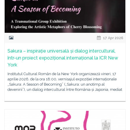
17 Apr 2026
Sakura – inspirație universală și dialog intercultural,
într-un proiect expozițional internațional la ICR New
York
Institutul Cultural Român de la New York organizează vineri, 17
aprilie 2026, de la ora 18:00, vernisajul expoziției internaționale
„Sakura: A Season of Becoming” („Sakura: un anotimp al
devenirii”), un dialog intercultural între România și Japonia, mediat