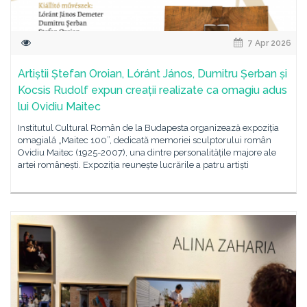
7 Apr 2026
Artiștii Ștefan Oroian, Lóránt János, Dumitru Șerban și
Kocsis Rudolf expun creații realizate ca omagiu adus
lui Ovidiu Maitec
Institutul Cultural Român de la Budapesta organizează expoziția
omagială „Maitec 100”, dedicată memoriei sculptorului român
Ovidiu Maitec (1925-2007), una dintre personalitățile majore ale
artei românești. Expoziția reunește lucrările a patru artiști