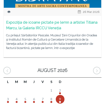
26 Mar 2026
Expoziţia de icoane pictate pe lemn a artistei Titiana
Marcu, la Galeria IRCCU Veneția
Cu prilejul Sărbătorilor Pascale, Muzeul Ţării Crişurilor din Oradea
şi Institutul Român de Cultură şi Cercetare Umanistică de la
Veneţia aduc în atenţia publicului din Italia tradiţia icoanelor de
factură bizantină, pictate pe lemn, într-o expoziţie
AUGUST 2026
L
M
M
J
V
S
D
1
2
3
4
5
6
7
8
9