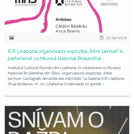
16 Apr 2026
ICR Lisabona organizează expoziția „Între țărmuri” în
parteneriat cu Muzeul Național Brukenthal
Institutul Cultural Român din Lisabona, în colaborare cu Muzeul
Național Brukenthal din Sibiu, organizează, expoziția „Între
țărmuri. Cartografii sensibile ale intimității” la Galeria ICR Lisabona
(Rua do Barao, nr. 10, Lisabona) în perioada 22 aprilie –