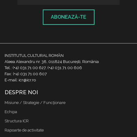
ABONEAZĂ-TE
INSTITUTUL CULTURAL ROMÂN
Aleea Alexandru nr. 38, 011824 București, România
Tel.: (+4) 031 71 00 627, (+4) 031 71 00 606
Fax: (+4) 031 71 00 607
E-mail: icr@icr.ro
DESPRE NOI
Misiune / Strategie / Funcţionare
Echipa
Structura ICR
Rapoarte de activitate