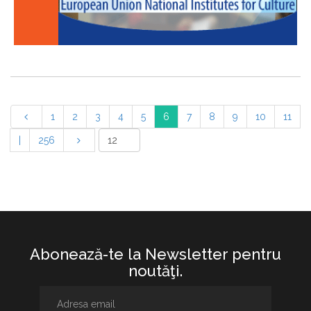
1
2
3
4
5
6
7
8
9
10
11
|
256
Abonează-te la Newsletter pentru
noutăţi.