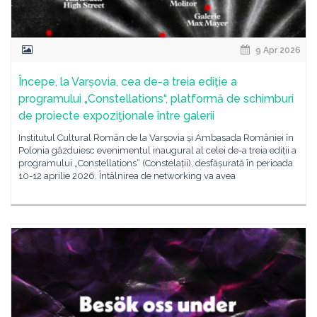
9 Apr 2026
Începe, la Varșovia, cea de-a treia ediție a
programului „Constellations“, platformă de schimburi
de proiecte expoziţionale între galerii
Institutul Cultural Român de la Varșovia și Ambasada României în
Polonia găzduiesc evenimentul inaugural al celei de-a treia ediții a
programului „Constellations“ (Constelații), desfășurată în perioada
10-12 aprilie 2026. Întâlnirea de networking va avea