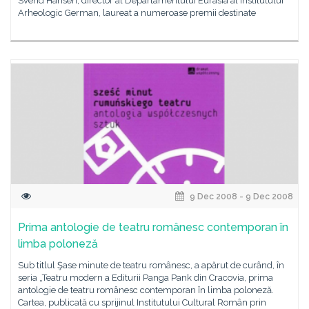
Svend Hansen, director al Departamentului Eurasia al Institutului
Arheologic German, laureat a numeroase premii destinate
9 Dec 2008 - 9 Dec 2008
Prima antologie de teatru românesc contemporan în
limba poloneză
Sub titlul Şase minute de teatru românesc, a apărut de curând, în
seria „Teatru modern a Editurii Panga Pank din Cracovia, prima
antologie de teatru românesc contemporan în limba poloneză.
Cartea, publicată cu sprijinul Institutului Cultural Român prin