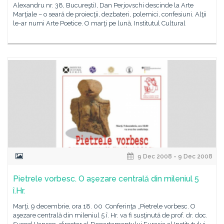
Alexandru nr. 38, Bucureşti), Dan Perjovschi descinde la Arte
Marţiale – o seară de proiecţii, dezbateri, polemici, confesiuni. Alţii
le-ar numi Arte Poetice. O marţi pe lună, Institutul Cultural
9 Dec 2008 - 9 Dec 2008
Pietrele vorbesc. O aşezare centrală din mileniul 5
î.Hr.
Marţi, 9 decembrie, ora 18. 00 Conferinţa „Pietrele vorbesc. O
aşezare centrală din mileniul 5 î. Hr. va fi susţinută de prof. dr. doc.