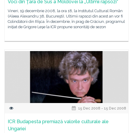
Voci din Ţara de Sus a Moldovei la „Ultimii rapsozi”
Vineri, 19 decembrie 2008, la ora 18, la Institutul Cultural Român
(Aleea Alexandru 38, Bucureşti), Ultimii rapsozi din acest an vor fi
Colindătorii din Rîşca. În decembrie, în prag de Crăciun, programul
iniţiat de Grigore Leşe la ICR propune sonorităţi de sezon
15 Dec 2008 - 15 Dec 2008
ICR Budapesta premiază valorile culturale ale
Ungariei