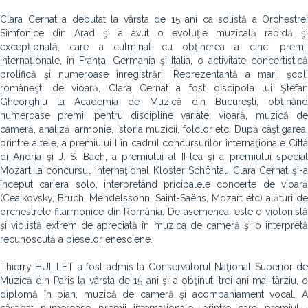
Clara Cernat a debutat la vârsta de 15 ani ca solistă a Orchestrei
Simfonice din Arad şi a avut o evoluţie muzicală rapidă şi
excepţională, care a culminat cu obţinerea a cinci premii
internaţionale, în Franţa, Germania şi Italia, o activitate concertistică
prolifică şi numeroase înregistrări. Reprezentantă a marii şcoli
româneşti de vioară, Clara Cernat a fost discipola lui Ştefan
Gheorghiu la Academia de Muzică din Bucureşti, obţinând
numeroase premii pentru discipline variate: vioară, muzică de
cameră, analiză, armonie, istoria muzicii, folclor etc. După câştigarea,
printre altele, a premiului I în cadrul concursurilor internaţionale Città
di Andria şi J. S. Bach, a premiului al II-lea şi a premiului special
Mozart la concursul internaţional Kloster Schöntal, Clara Cernat şi-a
început cariera solo, interpretând pricipalele concerte de vioară
(Ceaikovsky, Bruch, Mendelssohn, Saint-Saëns, Mozart etc) alături de
orchestrele filarmonice din România. De asemenea, este o violonistă
şi violistă extrem de apreciată în muzica de cameră şi o interpretă
recunoscută a pieselor enesciene.
Thierry HUILLET a fost admis la Conservatorul Naţional Superior de
Muzică din Paris la vârsta de 15 ani şi a obţinut, trei ani mai târziu, o
diplomă în pian, muzică de cameră şi acompaniament vocal. A