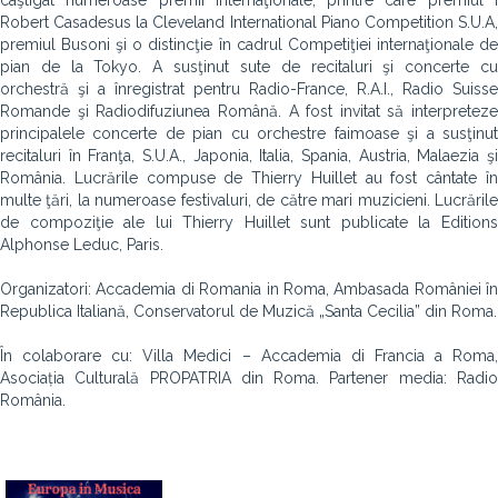
câştigat numeroase premii internaţionale, printre care premiul I
Robert Casadesus la Cleveland International Piano Competition S.U.A,
premiul Busoni şi o distincţie în cadrul Competiţiei internaţionale de
pian de la Tokyo. A susţinut sute de recitaluri şi concerte cu
orchestră şi a înregistrat pentru Radio-France, R.A.I., Radio Suisse
Romande şi Radiodifuziunea Română. A fost invitat să interpreteze
principalele concerte de pian cu orchestre faimoase şi a susţinut
recitaluri în Franţa, S.U.A., Japonia, Italia, Spania, Austria, Malaezia şi
România. Lucrările compuse de Thierry Huillet au fost cântate în
multe ţări, la numeroase festivaluri, de către mari muzicieni. Lucrările
de compoziţie ale lui Thierry Huillet sunt publicate la Editions
Alphonse Leduc, Paris.
Organizatori: Accademia di Romania in Roma, Ambasada României în
Republica Italiană, Conservatorul de Muzică „Santa Cecilia” din Roma.
În colaborare cu: Villa Medici – Accademia di Francia a Roma,
Asociația Culturală PROPATRIA din Roma. Partener media: Radio
România.