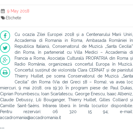
9 May 2018
Etichete
Cu ocazia Zilei Europei 2018 și a Centenarului Marii Uniri,
Accademia di Romania in Roma, Ambasada României în
Republica Italiană, Conservatorul de Muzică „Santa Cecilia”
din Roma, în parteneriat cu Villa Medici – Accademia di
Francia a Roma, Asociația Culturală PROPATRIA din Roma și
Radio România, organizează concertul Europa în Muzică.
Concertul susținut de violonista Clara CERNAT și de pianistul
Thierry Huillet, pe scena Conservatorul de Muzică „Santa
Cecilia” din Roma (Via dei Greci 18 – Roma), va avea loc
miercuri, 9 mai 2018, ora 19:30. În program piese de: Paul Dukas,
Ciprian Porumbescu, Ioan Scarlatescu, George Enescu, Isaac Albeniz,
Claude Debussy, Lili Bouganger, Thierry Huillet, Gilles Colliard și
Camille Saint-Saëns. Intrarea liberă în limita locurilor disponibile.
Pentru rezervări: 06 320 15 94; e-mail:
accadromania@accadromania.it
***