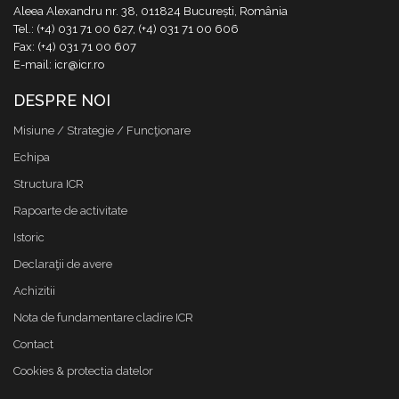
Aleea Alexandru nr. 38, 011824 București, România
Tel.: (+4) 031 71 00 627, (+4) 031 71 00 606
Fax: (+4) 031 71 00 607
E-mail: icr@icr.ro
DESPRE NOI
Misiune / Strategie / Funcţionare
Echipa
Structura ICR
Rapoarte de activitate
Istoric
Declaraţii de avere
Achizitii
Nota de fundamentare cladire ICR
Contact
Cookies & protectia datelor