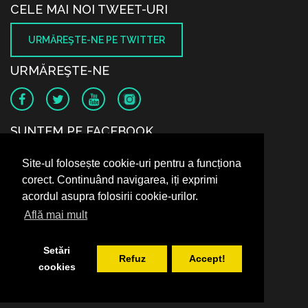
CELE MAI NOI TWEET-URI
URMĂREŞTE-NE PE TWITTER
URMĂREŞTE-NE
SUNTEM PE FACEBOOK
Site-ul folosește cookie-uri pentru a funcționa
corect. Continuând navigarea, iți exprimi
acordul asupra folosirii cookie-urilor.
Află mai mult
Setări
Refuz
Accept!
cookies