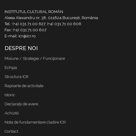
INSTITUTUL CULTURAL ROMÂN
Aleea Alexandru nr. 38, 011824 București, România
Tel.: (+4) 031 71 00 627, (+4) 031 71 00 606
Fax: (+4) 031 71 00 607
E-mail: icr@icr.ro
DESPRE NOI
Misiune / Strategie / Funcţionare
Echipa
Structura ICR
Rapoarte de activitate
Istoric
Declaraţii de avere
Achizitii
Nota de fundamentare cladire ICR
Contact