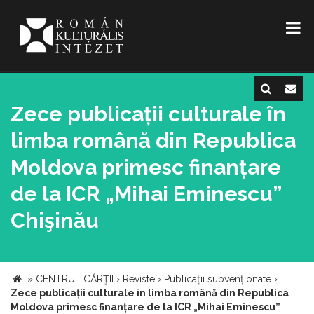
Zece publicații culturale în
limba română din Republica
Moldova primesc finanțare
de la ICR „Mihai Eminescu”
Chişinău
»
CENTRUL CĂRŢII
›
Reviste
›
Publicații subvenționate
›
Zece publicații culturale în limba română din Republica
Moldova primesc finanțare de la ICR „Mihai Eminescu”