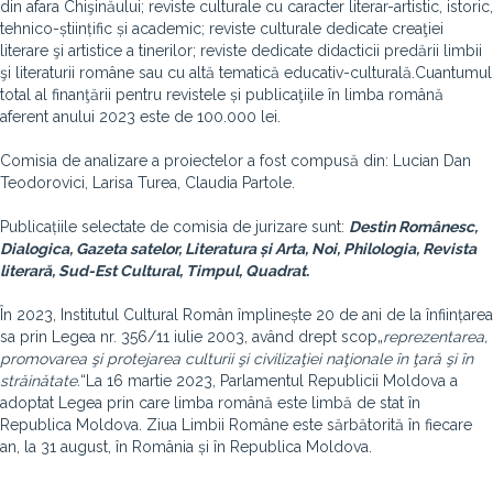
din afara Chişinăului; reviste culturale cu caracter literar-artistic, istoric,
tehnico-științific și academic; reviste culturale dedicate creaţiei
literare şi artistice a tinerilor; reviste dedicate didacticii predării limbii
şi literaturii române sau cu altă tematică educativ-culturală.Cuantumul
total al finanţării pentru revistele și publicaţiile în limba română
aferent anului 2023 este de 100.000 lei.
Comisia de analizare a proiectelor a fost compusă din: Lucian Dan
Teodorovici, Larisa Turea, Claudia Partole.
Publicațiile selectate de comisia de jurizare sunt:
Destin Românesc,
Dialogica, Gazeta satelor, Literatura și Arta, Noi, Philologia, Revista
literară, Sud-Est Cultural, Timpul, Quadrat.
În 2023, Institutul Cultural Român împlinește 20 de ani de la înființarea
sa prin Legea nr. 356/11 iulie 2003, având drept scop
„
reprezentarea,
promovarea şi protejarea culturii şi civilizaţiei naţionale în ţară şi în
străinătate.
“La 16 martie 2023, Parlamentul Republicii Moldova a
adoptat Legea prin care limba română este limbă de stat în
Republica Moldova. Ziua Limbii Române este sărbătorită în fiecare
an, la 31 august, în România și în Republica Moldova.