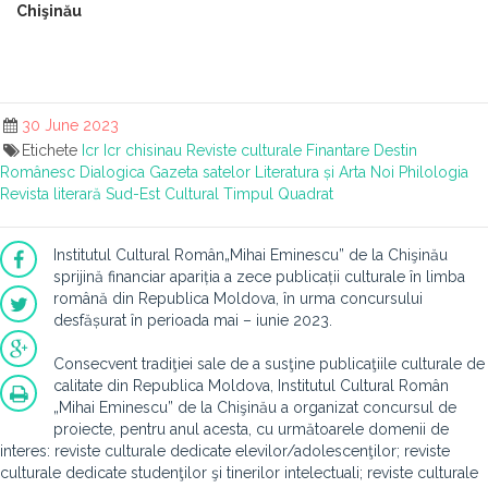
Chişinău
30 June 2023
Etichete
Icr
Icr chisinau
Reviste culturale
Finantare
Destin
Românesc
Dialogica
Gazeta satelor
Literatura și Arta
Noi
Philologia
Revista literară
Sud-Est Cultural
Timpul
Quadrat
Institutul Cultural Român„Mihai Eminescu” de la Chişinău
sprijină financiar apariția a zece publicații culturale în limba
română din Republica Moldova, în urma concursului
desfășurat în perioada mai – iunie 2023.
Consecvent tradiţiei sale de a susţine publicaţiile culturale de
calitate din Republica Moldova, Institutul Cultural Român
„Mihai Eminescu” de la Chişinău a organizat concursul de
proiecte, pentru anul acesta, cu următoarele domenii de
interes: reviste culturale dedicate elevilor/adolescenţilor; reviste
culturale dedicate studenţilor şi tinerilor intelectuali; reviste culturale