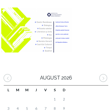
AUGUST 2026
L
M
M
J
V
S
D
1
2
3
4
5
6
7
8
9