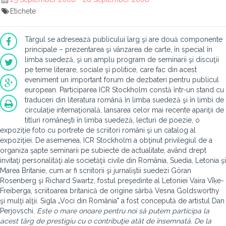
Etichete
Târgul se adresează publicului larg şi are două componente
principale – prezentarea şi vânzarea de carte, în special în
limba suedeză, şi un amplu program de seminarii şi discuţii
pe teme literare, sociale şi politice, care fac din acest
eveniment un important forum de dezbateri pentru publicul
european. Participarea ICR Stockholm constă într-un stand cu
traduceri din literatura română în limba suedeză şi în limbi de
circulaţie internaţională, lansarea celor mai recente apariţii de
titluri româneşti în limba suedeză, lecturi de poezie, o
expoziţie foto cu portrete de scriitori români şi un catalog al
expoziţiei. De asemenea, ICR Stockholm a obţinut privilegiul de a
organiza şapte seminarii pe subiecte de actualitate, având drept
invitaţi personalităţi ale societăţii civile din România, Suedia, Letonia şi
Marea Britanie, cum ar fi scriitorii şi jurnaliştii suedezi Göran
Rosenberg şi Richard Swartz, fostul preşedinte al Letoniei Vaira Vīķe-
Freiberga, scriitoarea britanică de origine sârbă Vesna Goldsworthy
şi mulţi alţii. Sigla „Voci din România" a fost concepută de artistul Dan
Perjovschi.
Este o mare onoare pentru noi să putem participa la
acest târg de prestigiu cu o contribuţie atât de însemnată. De la