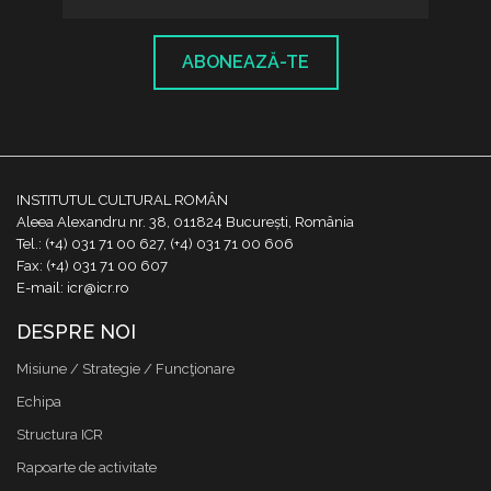
ABONEAZĂ-TE
INSTITUTUL CULTURAL ROMÂN
Aleea Alexandru nr. 38, 011824 București, România
Tel.: (+4) 031 71 00 627, (+4) 031 71 00 606
Fax: (+4) 031 71 00 607
E-mail: icr@icr.ro
DESPRE NOI
Misiune / Strategie / Funcţionare
Echipa
Structura ICR
Rapoarte de activitate