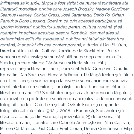
înfiinţarea sa în 1985, târgul a fost vizitat de nume răsunătoare ale
literaturii mondiale, printre care Joseph Brodsky, Nadine Gordimer,
Seamus Heaney, Günter Grass, José Saramago, Dario Fo, Orhan
Pamuk şi Doris Lessing. Sperăm ca prin această participare să
sporim interesul publicului suedez pentru cultura română şi să
nuanţăm imaginea acestuia despre România, dar mai ales să
determinăm editurile suedeze să publice noi titluri din literatura
română, în special din cea contemporană
, a declarat Dan Shafran,
Director al Institutului Cultural Român de la Stockholm. Printre
scriitorii români invitaţi se numără atât nume deja consacrate în
Suedia, precum Mircea Cărtărescu şi Herta Müller, cât şi
reprezentanţi ai literaturii tinere, cum sunt Adela Greceanu, Claudiu
Komartin, Dan Sociu sau Elena Vlădăreanu. Pe lângă lecturi şi întâlniri
cu cititorii, aceştia vor participa la diverse seminarii în care vor avea
drept interlocutori scriitori şi jurnalişti suedezi buni cunoscători ai
literaturii române. ICR Stockholm organizează pe perioada târgului şi
o expoziţie cu portrete de scriitori români realizate de doi cunoscuţi
fotografi suedezi, Cato Lein şi Lüfti Özkök. Expoziţia cuprinde
fotografii realizate între 1962 şi 2008 la Bucureşti, Stockholm şi în
diverse alte oraşe din Europa, reprezentând 25 de personalităţi
literare româneşti, printre care Gabriela Adameşteanu, Nina Cassian,
Mircea Cărtărescu, Paul Celan, Emil Cioran, Denisa Comănescu, Filip