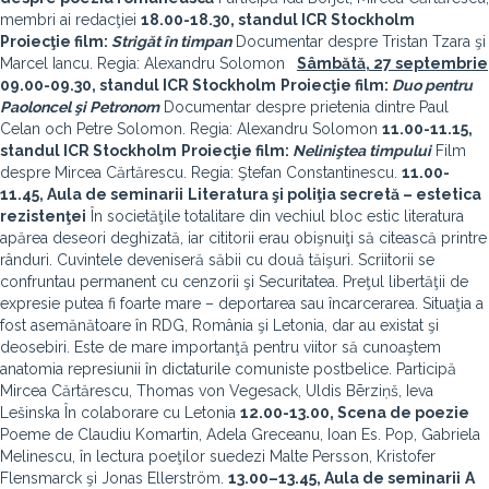
membri ai redacţiei
18.00-18.30,
standul ICR Stockholm
Proiecţie film:
Strigăt în timpan
Documentar despre Tristan Tzara şi
Marcel Iancu. Regia: Alexandru Solomon
Sâmbătă,
27 septembrie
09.00-09.30,
standul ICR Stockholm
Proiecţie film:
Duo pentru
Paoloncel şi Petronom
Documentar despre prietenia dintre Paul
Celan och Petre Solomon. Regia: Alexandru Solomon
11.00-11.15
,
standul ICR Stockholm
Proiecţie film:
Neliniştea timpului
Film
despre Mircea Cărtărescu. Regia: Ştefan Constantinescu.
11.00-
11.45
, Aula de seminarii
Literatura şi poliţia secretă – estetica
rezistenţei
În societăţile totalitare din vechiul bloc estic literatura
apărea deseori deghizată, iar cititorii erau obişnuiţi să citească printre
rânduri. Cuvintele deveniseră săbii cu două tăişuri. Scriitorii se
confruntau permanent cu cenzorii şi Securitatea. Preţul libertăţii de
expresie putea fi foarte mare – deportarea sau încarcerarea. Situaţia a
fost asemănătoare în RDG, România şi Letonia, dar au existat şi
deosebiri. Este de mare importanţă pentru viitor să cunoaştem
anatomia represiunii în dictaturile comuniste postbelice. Participă
Mircea Cărtărescu, Thomas von Vegesack, Uldis Bērziņš, Ieva
Lešinska În colaborare cu Letonia
12.00-13.00, Scena de poezie
Poeme de Claudiu Komartin, Adela Greceanu, Ioan Es. Pop, Gabriela
Melinescu, în lectura poeţilor suedezi Malte Persson, Kristofer
Flensmarck şi Jonas Ellerström.
13.00–13.45
, Aula de seminarii
A