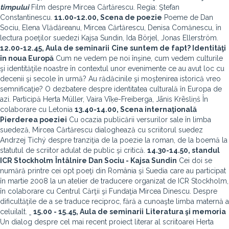
timpului
Film despre Mircea Cărtărescu. Regia: Ştefan
Constantinescu.
11.00-12.00, Scena de poezie
Poeme de Dan
Sociu, Elena Vlădăreanu, Mircea Cărtărescu, Denisa Comănescu, în
lectura poeţilor suedezi Kajsa Sundin, Ida Börjel, Jonas Ellerström.
12.00-12.45, Aula de seminarii
Cine suntem de fapt? Identităţi
în noua Europă
Cum ne vedem pe noi înşine, cum vedem culturile
şi identităţile noastre în contextul unor evenimente ce au avut loc cu
decenii şi secole în urmă? Au rădăcinile şi moştenirea istorică vreo
semnificaţie? O dezbatere despre identitatea culturală în Europa de
azi. Participă Herta Müller, Vaira Vīķe-Freiberga, Jānis Krēsliņš În
colaborare cu Letonia
13.40-14.00, Scena internaţională
Pierderea poeziei
Cu ocazia publicării versurilor sale în limba
suedeză, Mircea Cărtărescu dialoghează cu scriitorul suedez
Andrzej Tichý despre tranziţia de la poezie la roman, de la boemă la
statutul de scriitor adulat de public şi critică.
14.30-14.50,
standul
ICR Stockholm
Întâlnire Dan Sociu - Kajsa Sundin
Cei doi se
numără printre cei opt poeţi din România şi Suedia care au participat
în martie 2008 la un atelier de traducere organizat de ICR Stockholm,
în colaborare cu Centrul Cărţii şi Fundaţia Mircea Dinescu. Despre
dificultăţile de a se traduce reciproc, fără a cunoaşte limba maternă a
celuilalt.
15.00 - 15.45, Aula de seminarii
Literatura şi memoria
Un dialog despre cel mai recent proiect literar al scriitoarei Herta