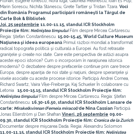
Florian, Eugène Ionesco, Nora Iuga, Gabriela Melinescu, Ioan Es Pop,
Marin Sorescu, Nichita Stănescu, Grete Tartler şi Tristan Tzara.
Voci
din România
Programul participării româneşti la Târgul de
Carte Bok & Bibliotek
Joi, 25 septembrie
11.00-11.15, standul ICR Stockholm
Proiecţie film:
Neliniştea timpului
Film despre Mircea Cărtărescu.
Regia: Ştefan Constantinescu.
15.00-15.45,
World
Culture Museum
Naţiunea şi ideea europeană
Primul război mondial a transformat
radical topografia politică şi culturală a Europei. Au fost retrasate
graniţele şi create noi state. Care este perspectiva de astăzi asupra
acestei epoci istorice? Cum o incorporăm în naraţiunea istorică
modernă? O dezbatere despre prefacerile continue prin care trece
Europa, despre apariţia de noi state şi naţiuni, despre speranţele şi
visele asociate cu aceste procese istorice. Participă Andrei Cornea,
Richard Swartz, Vaira Vīķe-Freiberga, Kaj Schueler În colaborare cu
Letonia
15.00-15.15, standul ICR Stockholm
Proiecţie film:
Neliniştea timpului
Film despre Mircea Cărtărescu. Regia: Ştefan
Constantinescu.
16.30-16.50, standul ICR Stockholm
Lansare de
carte:
Mirakelkvinnan (Femeia miracol)
de Nina Cassian
Participă
Jonas Ellerström şi Dan Shafran
Vineri,
26 septembrie
09.00-
09.30,
standul ICR Stockholm
Proiecţie film:
Cronica de la
Zurich
Documentar despre mişcarea Dada. Regia: Alexandru Solomon
11.00-11.15
, standul ICR Stockholm
Proiecţie film:
Neliniştea