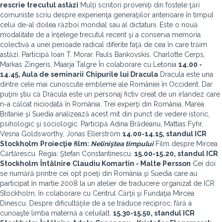
rescrie trecutul astăzi
Mulţi scriitori proveniţi din fostele ţări
comuniste scriu despre experienţa generaţiilor anterioare în timpul
celui de-al doilea război mondial sau al dictaturii. Este o nouă
modalitate de a înţelege trecutul recent şi a conserva memoria
colectivă a unei perioade radical diferite faţă de cea în care trăim
astăzi. Participă Ioan T. Morar, Pauls Bankovskis, Charlotte Cerps,
Markas Zingeris, Maarja Talgre În colaborare cu Letonia
14.00 -
14.45
, Aula de seminarii
Chipurile lui Dracula
Dracula este una
dintre cele mai cunoscute embleme ale României în Occident. Dar
puţini ştiu că Dracula este un personaj fictiv creat de un irlandez care
n-a călcat niciodată în România. Trei experţi din România, Marea
Britanie şi Suedia analizează acest mit din punct de vedere istoric,
psihologic şi sociologic. Participă Adina Brădeanu, Mattias Fyhr,
Vesna Goldsworthy, Jonas Ellerström
14.00-14.15
, standul ICR
Stockholm
Proiecţie film:
Neliniştea timpului
Film despre Mircea
Cărtărescu. Regia: Ştefan Constantinescu.
15.00-15.20,
standul ICR
Stockholm
Întâlnire Claudiu Komartin - Malte Persson
Cei doi
se numără printre cei opt poeţi din România şi Suedia care au
participat în martie 2008 la un atelier de traducere organizat de ICR
Stockholm, în colaborare cu Centrul Cărţii şi Fundaţia Mircea
Dinescu. Despre dificultăţile de a se traduce reciproc, fără a
cunoaşte limba maternă a celuilalt.
15.30-15.50,
standul ICR