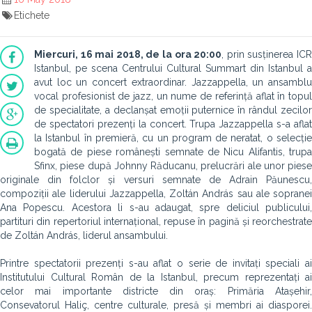
Etichete
Miercuri, 16 mai 2018, de la ora 20:00
, prin susținerea IC
Istanbul, pe scena Centrului Cultural Summart din Istanbul a
avut loc un concert extraordinar. Jazzappella, un ansamblu
vocal profesionist de jazz, un nume de referință aflat în topul
de specialitate, a declanșat emoții puternice în rândul zecilor
de spectatori prezenți la concert. Trupa Jazzappella s-a aflat
la Istanbul în premieră, cu un program de neratat, o selecție
bogată de piese românești semnate de Nicu Alifantis, trupa
Sfinx, piese după Johnny Răducanu, prelucrări ale unor piese
originale din folclor și versuri semnate de Adrain Păunescu,
compoziții ale liderului Jazzappella, Zoltán András sau ale sopranei
Ana Popescu. Acestora li s-au adaugat, spre deliciul publicului,
partituri din repertoriul internațional, repuse în pagină și reorchestrate
de Zoltán András, liderul ansambului.
Printre spectatorii prezenți s-au aflat o serie de invitați speciali ai
Institutului Cultural Român de la Istanbul, precum reprezentați ai
celor mai importante districte din oraș: Primăria Atașehir,
Consevatorul Haliç, centre culturale, presă și membri ai diasporei.