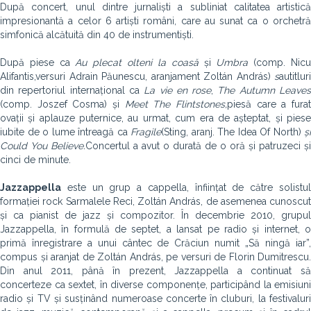
După concert, unul dintre jurnaliști a subliniat calitatea artistică
impresionantă a celor 6 artiști români, care au sunat ca o orchetră
simfonică alcătuită din 40 de instrumentiști.
După piese ca
Au plecat olteni la coasă
și
Umbra
(comp. Nic
Alifantis,versuri Adrain Păunescu, aranjament Zoltán András)
s
au
titluri
din repertoriul internațional ca
La vie en rose
,
The Autumn Leave
(comp. Joszef Cosma) și
Meet The Flintstones,
piesă care a fura
ovații și aplauze puternice, au urmat, cum era de așteptat, și piese
iubite de o lume întreagă ca
Fragile
(Sting, aranj. The Idea Of North)
și
Could You Believe.
Concertul a avut o durată de o oră și patruzeci și
cinci de minute.
Jazzappella
este un grup a cappella, înființat de către solistul
formației rock Sarmalele Reci, Zoltán András, de asemenea cunoscut
și ca pianist de jazz și compozitor. În decembrie 2010, grupul
Jazzappella, în formulă de septet, a lansat pe radio și internet, o
primă înregistrare a unui cântec de Crăciun numit „Să ningă iar”,
compus și aranjat de Zoltán András, pe versuri de Florin Dumitrescu.
Din anul 2011, până în prezent, Jazzappella a continuat să
concerteze ca sextet, în diverse componențe, participând la emisiuni
radio și TV și susținând numeroase concerte în cluburi, la festivaluri