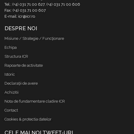
Tel.: (+4) 031 71 00 627, (+4) 031 71 00 606
Fax: (+4) 031 71 00 607
E-mail: icr@icr.ro
DESPRE NOI
Misiune / Strategie / Funcţionare
Echipa
Structura ICR
Rapoarte de activitate
Istoric
Declaraţii de avere
Achizitii
Nota de fundamentare cladire ICR
Contact
Cookies & protectia datelor
CELE MAI NOI TWEET-URI