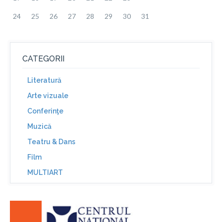
24
25
26
27
28
29
30
31
CATEGORII
Literatură
Arte vizuale
Conferinţe
Muzică
Teatru & Dans
Film
MULTIART