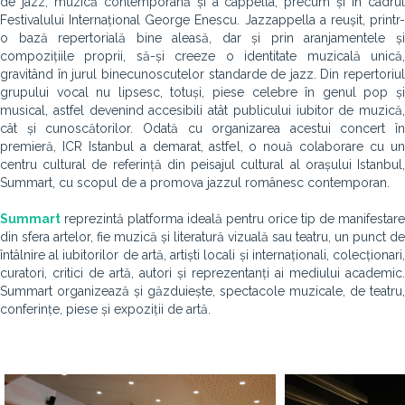
de jazz, muzică contemporană și a cappella, precum și în cadrul
Festivalului Internațional George Enescu. Jazzappella a reușit, printr-
o bază repertorială bine aleasă, dar și prin aranjamentele și
compozițiile proprii, să-și creeze o identitate muzicală unică,
gravitând în jurul binecunoscutelor standarde de jazz. Din repertoriul
grupului vocal nu lipsesc, totuși, piese celebre în genul pop și
musical, astfel devenind accesibili atât publicului iubitor de muzică,
cât și cunoscătorilor. Odată cu organizarea acestui concert în
premieră, ICR Istanbul a demarat, astfel, o nouă colaborare cu un
centru cultural de referință din peisajul cultural al orașului Istanbul,
Summart, cu scopul de a promova jazzul românesc contemporan.
Summart
reprezintă platforma ideală pentru orice tip de manifestare
din sfera artelor, fie muzică și literatură vizuală sau teatru, un punct de
întâlnire al iubitorilor de artă, artiști locali și internaționali, colecționari,
curatori, critici de artă, autori și reprezentanți ai mediului academic.
Summart organizează și găzduiește, spectacole muzicale, de teatru,
conferințe, piese și expoziții de artă.