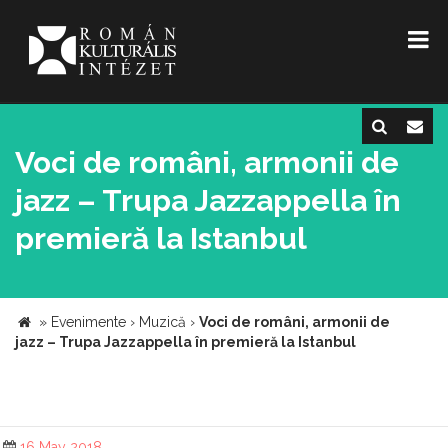
Voci de români, armonii de
jazz – Trupa Jazzappella în
premieră la Istanbul
»
Evenimente
›
Muzică
›
Voci de români, armonii de
jazz – Trupa Jazzappella în premieră la Istanbul
16 May 2018