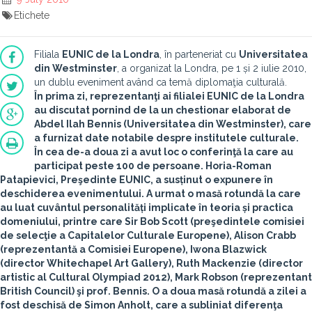
Etichete
Filiala
EUNIC de la Londra
, în parteneriat cu
Universitatea
din Westminster
, a organizat la Londra, pe 1 și 2 iulie 2010,
un dublu eveniment având ca temă diplomaţia culturală.
În prima zi, reprezentanţi ai filialei EUNIC de la Londra
au discutat pornind de la un chestionar elaborat de
Abdel Ilah Bennis
(Universitatea din Westminster), care
a furnizat date notabile despre institutele culturale.
În cea de-a doua zi a avut loc o conferinţă la care au
participat peste 100 de persoane.
Horia-Roman
Patapievici
, Preşedinte EUNIC, a susținut o expunere în
deschiderea evenimentului. A urmat o masă rotundă la care
au luat cuvântul personalități implicate în teoria și practica
domeniului, printre care
Sir Bob Scott
(preşedintele comisiei
de selecţie a Capitalelor Culturale Europene),
Alison Crabb
(reprezentantă a Comisiei Europene),
Iwona Blazwick
(director Whitechapel Art Gallery),
Ruth Mackenzie
(director
artistic al Cultural Olympiad 2012), Mark Robson (reprezentant
British Council) şi prof.
Bennis
. O a doua masă rotundă a zilei a
fost deschisă de
Simon Anholt
, care a subliniat diferenţa