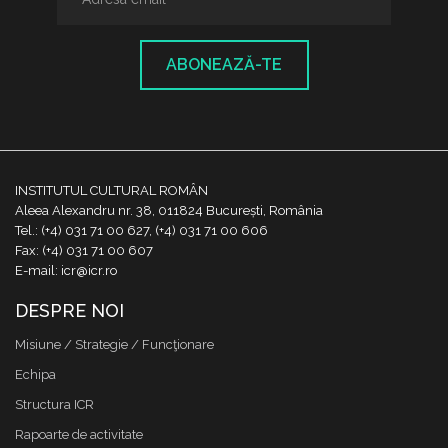
ABONEAZĂ-TE
INSTITUTUL CULTURAL ROMÂN
Aleea Alexandru nr. 38, 011824 București, România
Tel.: (+4) 031 71 00 627, (+4) 031 71 00 606
Fax: (+4) 031 71 00 607
E-mail: icr@icr.ro
DESPRE NOI
Misiune / Strategie / Funcţionare
Echipa
Structura ICR
Rapoarte de activitate