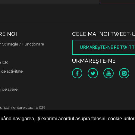
RE NOI
CELE MAI NOI TWEET-U
/ Strategie / Funcţionare
URMĂREŞTE-NE PE TWITT
URMĂREŞTE-NE
a ICR
de activitate
i de avere
fundamentare cladire ICR
uând navigarea, iți exprimi acordul asupra folosirii cookie-urilor
 protectia datelor