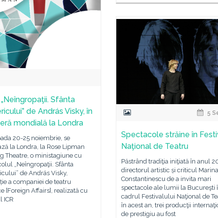
 „Neîngropaţii. Sfânta
ricului” de András Visky, în
5 S
eră mondială la Londra
Spectacole străine în Festi
oada 20-25 noiembrie, se
Naţional de Teatru
ază la Londra, la Rose Lipman
g Theatre, o ministagiune cu
Păstrând tradiţia iniţiată în anul 
olul „Neîngropaţii. Sfânta
directorul artistic și criticul Marin
icului” de András Visky,
Constantinescu de a invita mari
ie a companiei de teatru
spectacole ale lumii la Bucureşti 
ce [Foreign Affairs], realizată cu
cadrul Festivalului Naţional de Tea
ul ICR
în acest an, trei producţii internaţ
de prestigiu au fost