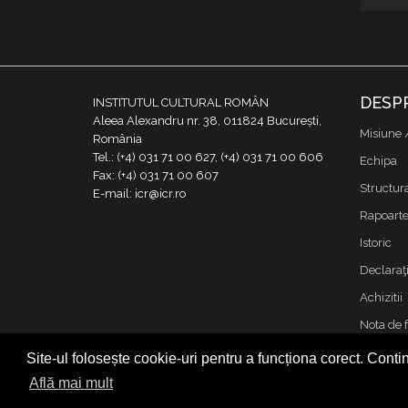
DESP
INSTITUTUL CULTURAL ROMÂN
Aleea Alexandru nr. 38, 011824 București,
Misiune 
România
Tel.: (+4) 031 71 00 627, (+4) 031 71 00 606
Echipa
Fax: (+4) 031 71 00 607
Structur
E-mail: icr@icr.ro
Rapoarte 
Istoric
Declaraţi
Achizitii
Nota de 
Contact
Site-ul folosește cookie-uri pentru a funcționa corect. Contin
Cookies &
Află mai mult