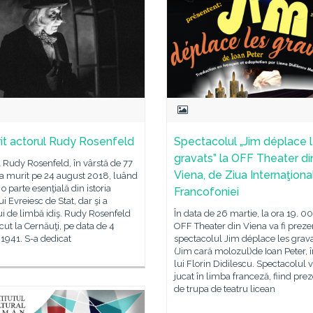
it actorul Rudy Rosenfeld
Spectacolul „Jim déplace 
gravats” la OFF Theater di
 Rudy Rosenfeld, în vârstă de 77
Viena, de Ziua Internaţiona
 a murit pe 24 august 2018, luând
 o parte esenţială din istoria
Francofoniei
ui Evreiesc de Stat, dar şi a
ui de limbă idiş. Rudy Rosenfeld
În data de 26 martie, la ora 19. 00
cut la Cernăuţi, pe data de 4
OFF Theater din Viena va fi preze
1941. S-a dedicat
spectacolul Jim déplace les grav
(Jim cară molozul)de Ioan Peter, î
lui Florin Didilescu. Spectacolul v
jucat în limba franceză, fiind pre
de trupa de teatru licean