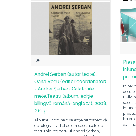
Piesa
întune
Andrei Şerban (autor texte),
premi
Oana Radu (editor coordonator)
În peri
- Andrei Şerban. Călătoriile
derule
mele.Teatru (album, ediţie
Buildin
spectac
bilingvă română-engleză), 2008,
întuner
216 p.
producț
britani
Albumul conţine o selecţie retrospectivă
sprijin
de fotografii artistice din spectacole de
teatru ale regizorului Andrei Şerban,