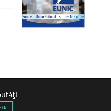
utăţi.
-TE