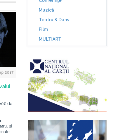
Conferinţe
Muzică
Teatru & Dans
Film
MULTIART
ep 2017
valul
2006 de
a
în
tru, şi
ionale