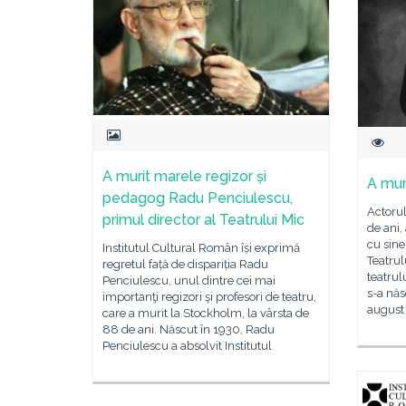
A murit marele regizor și
A mur
pedagog Radu Penciulescu,
Actorul
primul director al Teatrului Mic
de ani,
cu sine
Institutul Cultural Român își exprimă
Teatrul
regretul față de dispariția Radu
teatrul
Penciulescu, unul dintre cei mai
s-a năs
importanţi regizori şi profesori de teatru,
august 
care a murit la Stockholm, la vârsta de
88 de ani. Născut în 1930, Radu
Penciulescu a absolvit Institutul