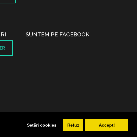
RI
SUNTEM PE FACEBOOK
ER
.
Setări cookies
Refuz
Accept!