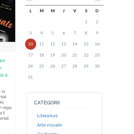
L
M
M
J
V
S
D
1
2
3
4
5
6
7
8
9
10
11
12
13
14
15
16
17
18
19
20
21
22
23
les
24
25
26
27
28
29
30
n
lă a
31
, la
ntat
ats
CATEGORII
n regia
a fi
Literatură
zentat
Arte vizuale