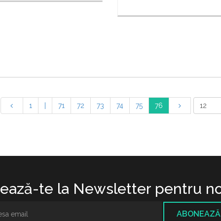
1
|
71
72
73
74
75
76
ază-te la Newsletter pentru no
ABONEAZĂ