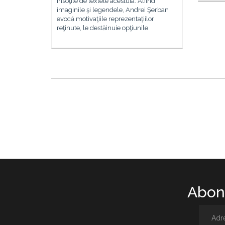
însoţite de textele acestuia. Aliind
imaginile şi legendele, Andrei Şerban
evocă motivaţiile reprezentaţiilor
reţinute, le destăinuie opţiunile
Abone