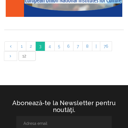
1
2
3
4
5
6
7
8
|
76
Abonează-te la Newsletter pentru
noutăţi.