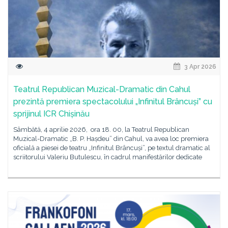
3 Apr 2026
Teatrul Republican Muzical-Dramatic din Cahul
prezintă premiera spectacolului „Infinitul Brâncuși” cu
sprijinul ICR Chișinău
Sâmbătă, 4 aprilie 2026, ora 18. 00, la Teatrul Republican
Muzical-Dramatic „B. P. Hașdeu” din Cahul, va avea loc premiera
oficială a piesei de teatru „Infinitul Brâncuși”, pe textul dramatic al
scriitorului Valeriu Butulescu, în cadrul manifestărilor dedicate