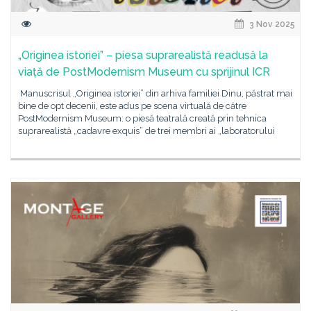
3 Nov 2025
„Originea istoriei” – piesa suprarealistă readusă la
viață de PostModernism Museum cu sprijinul ICR
Manuscrisul „Originea istoriei” din arhiva familiei Dinu, păstrat mai
bine de opt decenii, este adus pe scena virtuală de către
PostModernism Museum: o piesă teatrală creată prin tehnica
suprarealistă „cadavre exquis” de trei membri ai „laboratorului