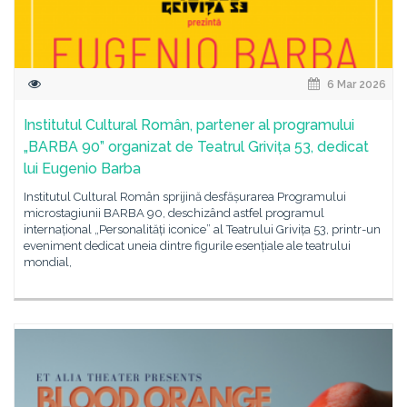
6 Mar 2026
Institutul Cultural Român, partener al programului
„BARBA 90” organizat de Teatrul Grivița 53, dedicat
lui Eugenio Barba
Institutul Cultural Român sprijină desfășurarea Programului
microstagiunii BARBA 90, deschizând astfel programul
internațional „Personalități iconice” al Teatrului Grivița 53, printr-un
eveniment dedicat uneia dintre figurile esențiale ale teatrului
mondial,