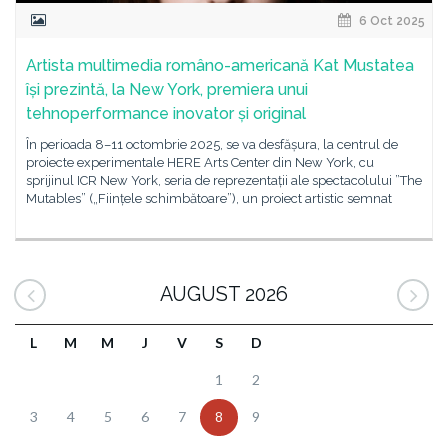
6 Oct 2025
Artista multimedia româno-americană Kat Mustatea
își prezintă, la New York, premiera unui
tehnoperformance inovator și original
În perioada 8–11 octombrie 2025, se va desfășura, la centrul de
proiecte experimentale HERE Arts Center din New York, cu
sprijinul ICR New York, seria de reprezentații ale spectacolului ”The
Mutables” („Ființele schimbătoare”), un proiect artistic semnat
AUGUST 2026
L
M
M
J
V
S
D
1
2
3
4
5
6
7
8
9