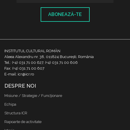
ABONEAZĂ-TE
INSTITUTUL CULTURAL ROMÂN
Aleea Alexandru nr. 38, 011824 București, România
Tel.: (+4) 031 71 00 627, (+4) 031 71 00 606
Fax: (+4) 031 71 00 607
E-mail: icr@icr.ro
DESPRE NOI
Misiune / Strategie / Funcţionare
Echipa
Structura ICR
Rapoarte de activitate