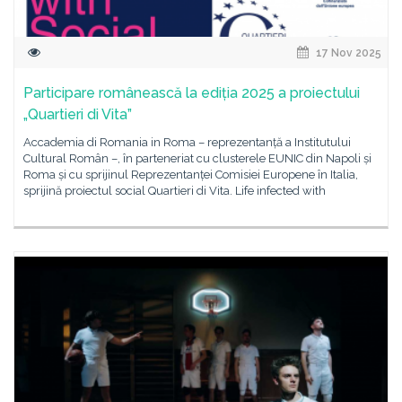
17 Nov 2025
Participare românească la ediția 2025 a proiectului
„Quartieri di Vita”
Accademia di Romania in Roma – reprezentanță a Institutului
Cultural Român –, în parteneriat cu clusterele EUNIC din Napoli și
Roma și cu sprijinul Reprezentanței Comisiei Europene în Italia,
sprijină proiectul social Quartieri di Vita. Life infected with