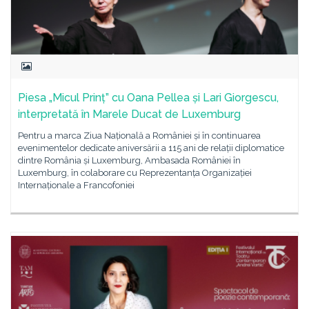
Piesa „Micul Prinț” cu Oana Pellea și Lari Giorgescu,
interpretată în Marele Ducat de Luxemburg
Pentru a marca Ziua Națională a României și în continuarea
evenimentelor dedicate aniversării a 115 ani de relații diplomatice
dintre România și Luxemburg, Ambasada României în
Luxemburg, în colaborare cu Reprezentanța Organizației
Internaționale a Francofoniei