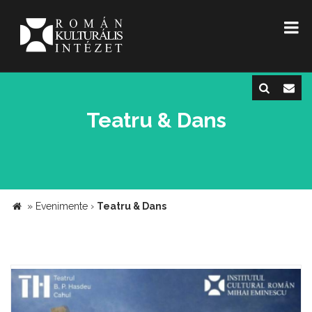
Teatru & Dans
»
Evenimente
›
Teatru & Dans