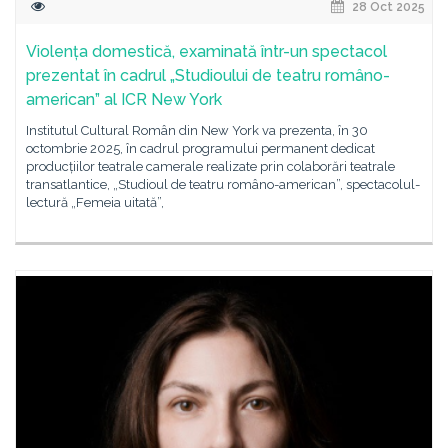
28 Oct 2025
Violența domestică, examinată într-un spectacol
prezentat în cadrul „Studioului de teatru româno-
american” al ICR New York
Institutul Cultural Român din New York va prezenta, în 30
octombrie 2025, în cadrul programului permanent dedicat
producțiilor teatrale camerale realizate prin colaborări teatrale
transatlantice, „Studioul de teatru româno-american”, spectacolul-
lectură „Femeia uitată”,