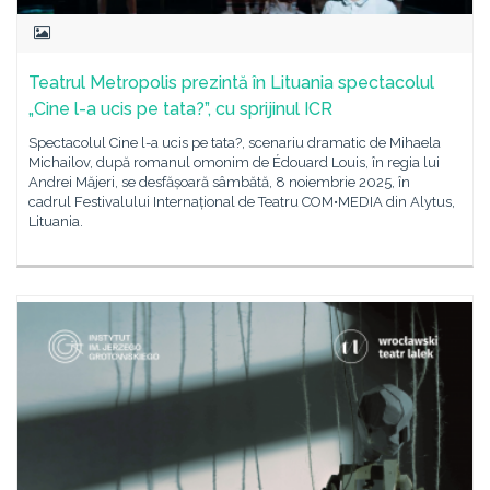
Teatrul Metropolis prezintă în Lituania spectacolul
„Cine l-a ucis pe tata?”, cu sprijinul ICR
Spectacolul Cine l-a ucis pe tata?, scenariu dramatic de Mihaela
Michailov, după romanul omonim de Édouard Louis, în regia lui
Andrei Măjeri, se desfășoară sâmbătă, 8 noiembrie 2025, în
cadrul Festivalului Internațional de Teatru COM•MEDIA din Alytus,
Lituania.