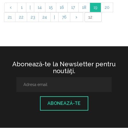
1
|
14
15
16
17
18
19
20
21
22
23
24
|
76
Abonează-te la Newsletter pentru
noutăţi.
ABONEAZĂ-TE