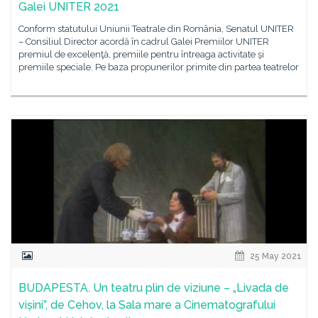
Galei UNITER 2021
Conform statutului Uniunii Teatrale din România, Senatul UNITER
– Consiliul Director acordă în cadrul Galei Premiilor UNITER
premiul de excelenţă, premiile pentru întreaga activitate şi
premiile speciale. Pe baza propunerilor primite din partea teatrelor
25 May 2021
BUDAPESTA. Un teatru plin de viziune – „Livada de
vișini”, de Cehov, la Sala mare a Cinematografului