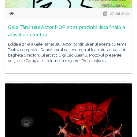
27 Jul 2021
Gala Tânărului Actor HOP 2021 prezintă lista finală a
artiștilor selectați
Ediţia a 24-a a Galei Tânărului Actor continuă anul acesta cu tema
Teatru coregrafic. DansActorul ca fenomen al teatrului actual sub
bagheta directorului artistic Gigi Căciuleanu. Motto-ul prezentei
ediţii este Caragiale – o lume în mişcare. Preselecția s-a