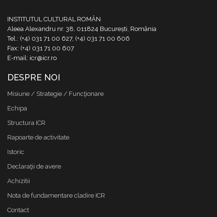
INSTITUTUL CULTURAL ROMÂN
Aleea Alexandru nr. 38, 011824 București, România
Tel.: (+4) 031 71 00 627, (+4) 031 71 00 606
Fax: (+4) 031 71 00 607
E-mail: icr@icr.ro
DESPRE NOI
Misiune / Strategie / Funcţionare
Echipa
Structura ICR
Rapoarte de activitate
Istoric
Declaraţii de avere
Achizitii
Nota de fundamentare cladire ICR
Contact