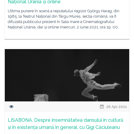
Național Uránia și online
Ultima punere în scenă a reputatului regizor György Harag, din
1985, la Teatrul Național din Târgu Mureș, secția română, va fi
difuzată publicului prezent în Sala mare a Cinematografului
Național Uránia, dar și online miercuri, 2 iunie 2021, ora 19. 00,
26 Apr 2021
LISABONA. Despre însemnătatea dansului în cultură
și în existența umană în general, cu Gigi Căciuleanu