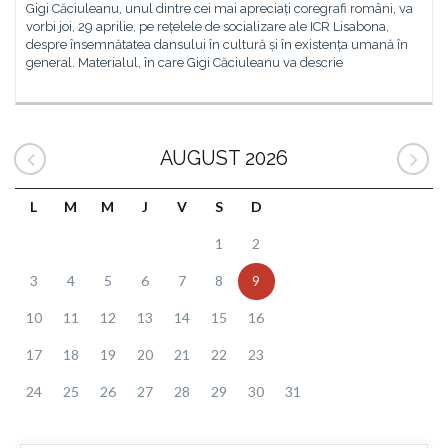
Gigi Căciuleanu, unul dintre cei mai apreciați coregrafi români, va
vorbi joi, 29 aprilie, pe rețelele de socializare ale ICR Lisabona,
despre însemnătatea dansului în cultură și în existența umană în
general. Materialul, în care Gigi Căciuleanu va descrie
AUGUST 2026
L
M
M
J
V
S
D
1
2
3
4
5
6
7
8
9
10
11
12
13
14
15
16
17
18
19
20
21
22
23
24
25
26
27
28
29
30
31