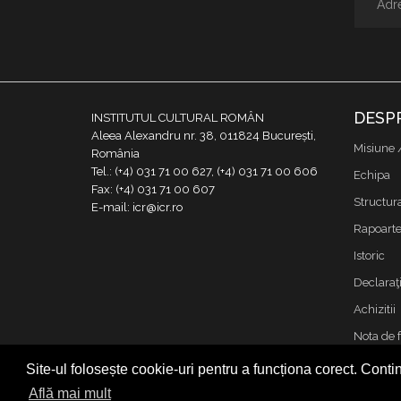
DESP
INSTITUTUL CULTURAL ROMÂN
Aleea Alexandru nr. 38, 011824 București,
Misiune 
România
Tel.: (+4) 031 71 00 627, (+4) 031 71 00 606
Echipa
Fax: (+4) 031 71 00 607
Structur
E-mail: icr@icr.ro
Rapoarte 
Istoric
Declaraţi
Achizitii
Nota de 
Contact
Site-ul folosește cookie-uri pentru a funcționa corect. Contin
Cookies &
Află mai mult