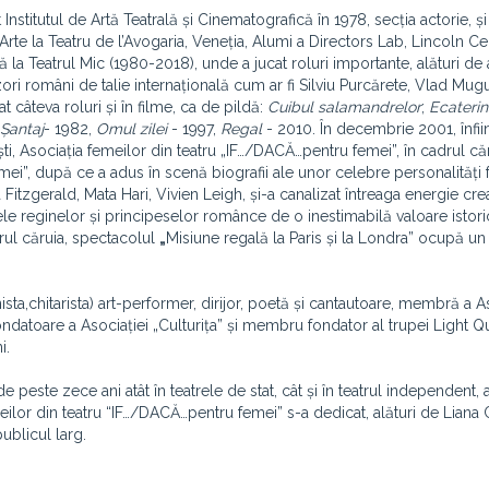
it Institutul de Artă Teatrală și Cinematografică în 1978, secția actorie, 
Arte la Teatru de l’Avogaria, Veneția, Alumi a Directors Lab, Lincoln Ce
 la Teatrul Mic (1980-2018), unde a jucat roluri importante, alături de 
ri români de talie internațională cum ar fi Silviu Purcărete, Vlad Mugu
t câteva roluri și în filme, ca de pildă:
Cuibul salamandrelor
;
Ecateri
Șantaj
- 1982,
Omul zilei
- 1997,
Regal
- 2010. În decembrie 2001, înfii
ti, Asociația femeilor din teatru „IF…/DACĂ…pentru femei”, în cadrul că
i”, după ce a adus în scenă biografii ale unor celebre personalități 
Fitzgerald, Mata Hari, Vivien Leigh, și-a canalizat întreaga energie cre
le reginelor și principeselor românce de o inestimabilă valoare istori
rul căruia, spectacolul
„
Misiune regală la Paris și la Londra” ocupă un
anista,chitarista) art-performer, dirijor, poetă și cantautoare, membră a A
datoare a Asociației „Culturița” și membru fondator al trupei Light Qu
i.
de peste zece ani atât în teatrele de stat, cât și în teatrul independent, 
eilor din teatru “IF…/DACĂ…pentru femei” s-a dedicat, alături de Liana C
ublicul larg.