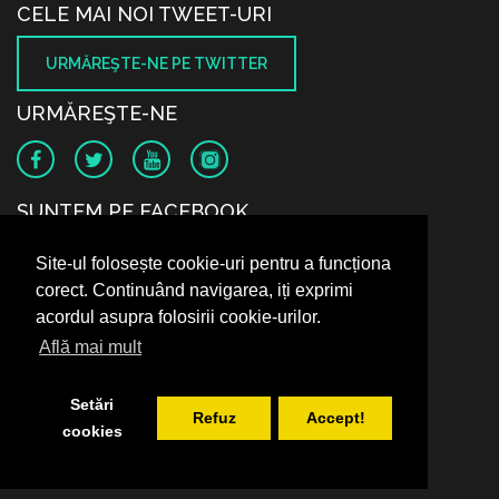
CELE MAI NOI TWEET-URI
URMĂREŞTE-NE PE TWITTER
URMĂREŞTE-NE
SUNTEM PE FACEBOOK
Site-ul folosește cookie-uri pentru a funcționa
corect. Continuând navigarea, iți exprimi
acordul asupra folosirii cookie-urilor.
Află mai mult
Setări
Refuz
Accept!
cookies