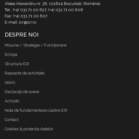
Aleea Alexandru nr. 38, 011824 București, România
Tel.: (+4) 031 71 00 627, (+4) 031 71 00 606
Fax: (+4) 031 71 00 607
E-mail: icr@icr.ro
DESPRE NOI
Misiune / Strategie / Funcţionare
Echipa
Structura ICR
Rapoarte de activitate
Istoric
Declaraţii de avere
Achizitii
Nota de fundamentare cladire ICR
Contact
Cookies & protectia datelor