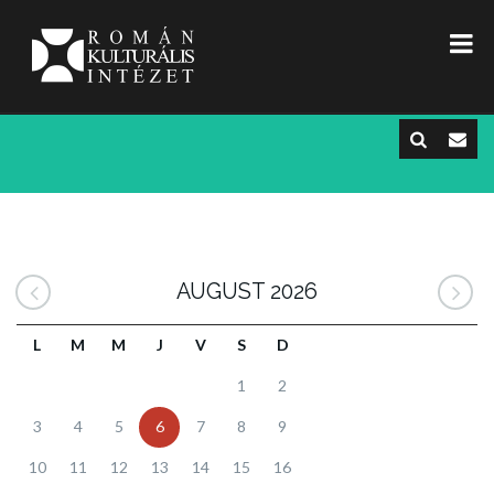
AUGUST 2026
L
M
M
J
V
S
D
1
2
3
4
5
6
7
8
9
10
11
12
13
14
15
16