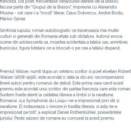
franceza. Era poet, frecventase cenaclurile literare de la Brasov,
facuse parte din "Grupul de la Brasov", impreuna cu Alexandru
Musina - cel care l-a "mosit" literar, Caius Dobrescu, Andrei Bodiu,
Marius Oprea
Simfonia lupului, roman autobiografic ce traverseaza mai multe
culturi si generatii din Romania aflata sub dictatura. Autorul evoca
scene din adolescenta sa, moartea acidentala a tatalui sau, amintirea
bunicului, figura tutelară ce-a inlocuit-o pe cea a tatalui disparut.
Premiul Walser, numit dupa un celebru scriitor si poet elvetian Robert
Walser (1878-1956), este acordat o data la doi ani, recompensand
tinerii autori pentru romanul de debut. Este prima oara cand acest
premiu este acordat unui scriitor din partea franceza care este roman.
Suntem foarte atenti la calitatea literara a limbii si la naratiune.
Romanul «La Symphonie du Loup» ne-a impresionat prin stil si
naratiune. El instaureaza o innoire in traditia literara, si asta ne-a
impresionat pe toti", a explicat Daniel Rothenbühler, presedintele
juriului. Peste saizeci de romane au concurat la acest premiu.