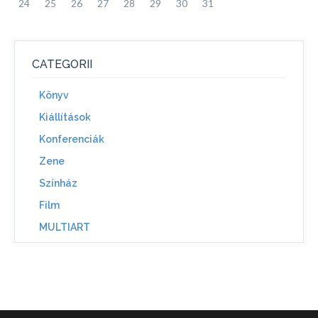
24
25
26
27
28
29
30
31
CATEGORII
Könyv
Kiállítások
Konferenciák
Zene
Színház
Film
MULTIART