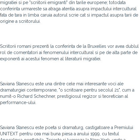
migratiei si pe "scriitorii emigranti" din tarile europene; totodata
conferinta urmareste sa atraga atentia asupra impactului intercultural
fata de tara in limba caruia autorul scrie cat si impactul asupra tarii de
origine a scriitorului.
Scriitorii romani prezenti la conferinta de la Bruxelles vor avea dublul
rol de comentatori ai fenomenului intercultural si pe de alta parte de
exponenti ai acestui fenomen al literaturii migratiei.
Saviana Stanescu este una dintre cele mai interesante voci ale
dramaturgiei contemporane, "o scriitoare pentru secolul 21", cum a
numit-o Richard Schechner, prestigiosul regizor si teoretician al
performance-ului.
Saviana Stanescu este poeta si dramaturg, castigatoare a Premiului
UNITEXT pentru cea mai buna piesa a anului 1999, cu textul