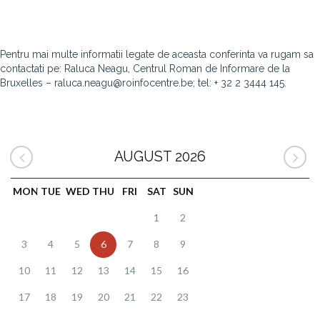
Pentru mai multe informatii legate de aceasta conferinta va rugam sa
contactati pe: Raluca Neagu, Centrul Roman de Informare de la
Bruxelles – raluca.neagu@roinfocentre.be; tel: + 32 2 3444 145.
AUGUST 2026
MON
TUE
WED
THU
FRI
SAT
SUN
1
2
3
4
5
6
7
8
9
10
11
12
13
14
15
16
17
18
19
20
21
22
23