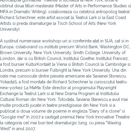
Apocalipsa gonflabila. Traieste si lucreaza la New York, unde a
obtinut doua titluri masterale (Master of Arts in Performance Studies si
MFA in Dramatic Writing), colaboreaza cu celebrul antropolog teatral
Richard Schechner, este artist asociat la Teatrul Lark si la East Coast
Artists si preda dramaturgie la Tisch School of Arts (New York
University).
A sustinut numeroase workshop-uri si conferinte atat in SUA, cat si in
Europa, colaborand cu institutii precum World Bank, Washington DC,
Brown University, New York University, Smith College, University of
London, dar si cu British Council, Institutul Goethe, Institutul Francez;
a fost bursier KulturKontakt la Viena si British Council la Cambridge si
Londra, precum si bursier Fulbright la New York University. Una din
cele mai cunoscute dintre piesele americane ale Savianei Stsnescu,
YokastaS, a fost montata de Richard Schechner la cunoscutul teatru
new-yorkez La MaMa. Este director al programului Playwright
Exchange la Teatrul Lark si al New Drama Program al Institutului
Cultural Roman din New York. Totodata, Saviana Stanescu a avut mai
multe productii jucate in teatre prestigioase din New York si a
publicat si doua volume de poeme in engleza "Diary of a clone" si
"Google me!" In 2007 a castigat premiul New York Innovative Theatre
la categoria cel mai bun text dramaturgic lung, cu piesa "Waxing
West" in anul 2007.