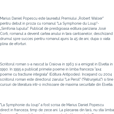
Marius Daniel Popescu este laureatul Premiului „Robert Walser"
pentru debut in proza cu romanul "La Symphonie du Loup"-
„Simfonia lupului". Publicat de prestigioasa editura pariziana José
Corti, romanul a devenit cartea anului in tara cantoanelor, deschizand
drumul spre succes pentru romanul ajuns la 45 de ani, dupa o viata
plina de eforturi.
Scriitorul roman s-a nascut la Craiova in 1963 si a emigrat in Elvetia in
1990. In 1995 a publicat primele poeme in limba franceza "4x4:
poeme cu tractiune integrala" (Editura Antipodes). Incepand cu 2004
scriitorul roman este directorul ziarului "Le Persil" ("Patrunjelul") si tine
cursuri de literatura intr-o inchisoare de maxima securitate din Elvetia.
"La Symphonie du loup" a fost scrisa de Marius Daniel Popescu
direct in franceza, timp de zece ani. La plecarea din tară, nu stia limba