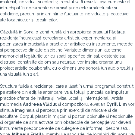
imaterial, individual și colectiv, trecutul va fi revizitat așa cum este el
întruchipat în documente de arhivă și obiecte arhitecturale și
cotidiene, precum și în amintirile fluctuante individuale și colective
ale localnicelor și localnicilor.
Găzduită în Șona, o zonă rurală din apropierea orașului Făgăraș,
rezidența încurajează cercetarea artistică, experimentarea și
polenizarea încrucișată a practicilor artistice cu instrumente, metode
și perspective din alte discipline. Variatele dimensiuni ale temei
memoriei și legăturile lor cu spații specifice din sat, existente sau
distruse, construite de om sau naturale, vor inspira crearea unui
proiect artistic colaborativ, cu o dimensiune sonoră (un audio walk) și
una vizuală (un ziar).
Structura fluidă a rezidenței, care a lăsat în urmă programul construit
pe ateliere din edițiile anterioare, va fi, totuși, punctată de impulsuri
practice oferite de invitate și invitați locali și internaționali. Artista
multimedia
Andreea Vlăduț
și compozitorul elvețian
Cyrill Lim
vor
stimula imaginația și percepția prin exerciții de mișcare și de
ascultare. Corpul, plasat în mișcări și posturi obișnuite și neobișnuite,
și organele de simț activate prin obstacole de percepție vor deveni
instrumente preponderente de culegere de informații despre satul
Șona.
Mihaela Frățilă
, membră a asociației de localnici din Șona, va