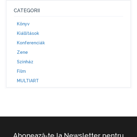
CATEGORII
Könyv
Kiállítások
Konferenciák
Zene
Színház
Film
MULTIART
Abonează-te la Newsletter pentru