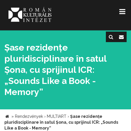
Șase rezidențe
pluridisciplinare în satul
Șona, cu sprijinul ICR:
„Sounds Like a Book -
Memory”
»
Rendezvények
›
MULTIART
›
Șase rezidențe
pluridisciplinare în satul Șona, cu sprijinul ICR: „Sounds
Like a Book - Memory”