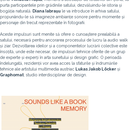
purta participantele prin grădinile satului, dezvăluindu-le istoria și
bogăția naturală.
Diana Iabrașu
le va introduce în arhiva satului,
propunându-le să imagineze ambianțe sonore pentru momente și
personaje din trecut reprezentate în fotografii.
Aceste impulsuri sunt menite să ofere o cunoaștere prealabilă a
satului, necesară pentru ancorarea procesului de lucru la audio walk
și ziar. Dezvoltarea ideilor și a componentelor lucrării colective este
însoțită, unde este necesar, de impulsuri tehnice oferite de un grup
de experte și experți în arta sunetului și design grafic. O perioadă
îndelungată, rezidenții vor avea acces la sfaturile și îndrumările
tehnice ale artistului multimedia austriac
Lukas Jakob Löcker
și
Graphomat
, studio interdisciplinar de design.