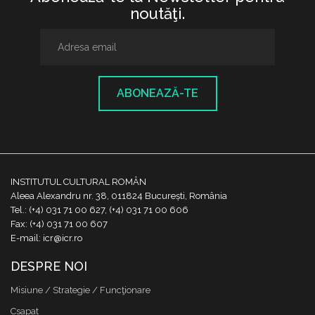
noutăţi.
ABONEAZĂ-TE
INSTITUTUL CULTURAL ROMÂN
Aleea Alexandru nr. 38, 011824 București, România
Tel.: (+4) 031 71 00 627, (+4) 031 71 00 606
Fax: (+4) 031 71 00 607
E-mail: icr@icr.ro
DESPRE NOI
Misiune / Strategie / Funcţionare
Csapat