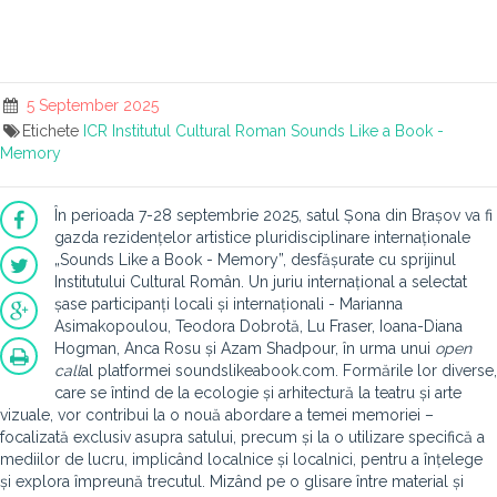
5 September 2025
Etichete
ICR
Institutul Cultural Roman
Sounds Like a Book -
Memory
În perioada 7-28 septembrie 2025, satul Șona din Brașov va fi
gazda rezidențelor artistice pluridisciplinare internaționale
„Sounds Like a Book - Memory”, desfășurate cu sprijinul
Institutului Cultural Român. Un juriu internațional a selectat
șase participanți locali și internaționali - Marianna
Asimakopoulou, Teodora Dobrotă, Lu Fraser, Ioana-Diana
Hogman, Anca Rosu și Azam Shadpour, în urma unui
open
call
al platformei soundslikeabook.com. Formările lor diverse,
care se întind de la ecologie și arhitectură la teatru și arte
vizuale, vor contribui la o nouă abordare a temei memoriei –
focalizată exclusiv asupra satului, precum și la o utilizare specifică a
mediilor de lucru, implicând localnice și localnici, pentru a înțelege
și explora împreună trecutul. Mizând pe o glisare între material și