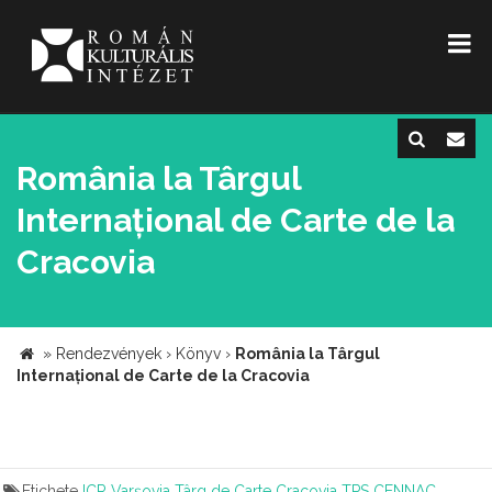
România la Târgul
Internațional de Carte de la
Cracovia
»
Rendezvények
›
Könyv
›
România la Târgul
Internațional de Carte de la Cracovia
Etichete
ICR Varșovia
Târg de Carte Cracovia
TPS
CENNAC