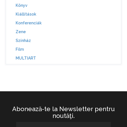
Könyv
Kiállítások
Konferenciák
Zene
Színház
Film
MULTIART
Abonează-te la Newsletter pentru
noutăţi.