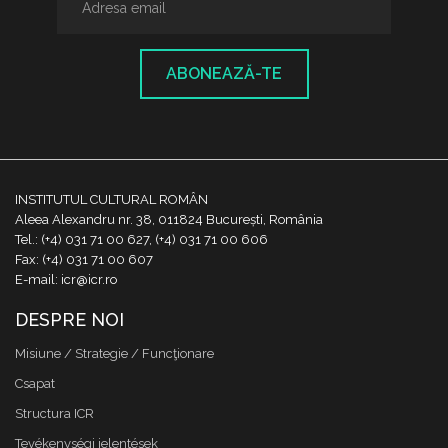
ABONEAZĂ-TE
INSTITUTUL CULTURAL ROMÂN
Aleea Alexandru nr. 38, 011824 București, România
Tel.: (+4) 031 71 00 627, (+4) 031 71 00 606
Fax: (+4) 031 71 00 607
E-mail: icr@icr.ro
DESPRE NOI
Misiune / Strategie / Funcţionare
Csapat
Structura ICR
Tevékenységi jelentések