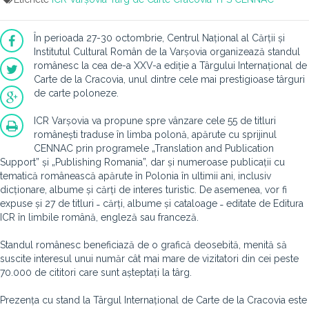
În perioada 27-30 octombrie, Centrul Național al Cărții și
Institutul Cultural Român de la Varșovia organizează standul
românesc la cea de-a XXV-a ediție a Târgului Internațional de
Carte de la Cracovia, unul dintre cele mai prestigioase târguri
de carte poloneze.
ICR Varșovia va propune spre vânzare cele 55 de titluri
românești traduse în limba polonă, apărute cu sprijinul
CENNAC prin programele „Translation and Publication
Support” și „Publishing Romania”, dar și numeroase publicații cu
tematică românească apărute în Polonia în ultimii ani, inclusiv
dicționare, albume și cărți de interes turistic. De asemenea, vor fi
expuse și 27 de titluri ˗ cărți, albume și cataloage ˗ editate de Editura
ICR în limbile română, engleză sau franceză.
Standul românesc beneficiază de o grafică deosebită, menită să
suscite interesul unui număr cât mai mare de vizitatori din cei peste
70.000 de cititori care sunt așteptați la târg.
Prezența cu stand la Târgul Internațional de Carte de la Cracovia este