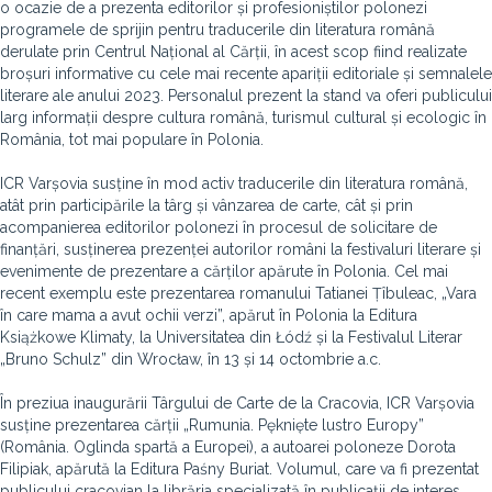
o ocazie de a prezenta editorilor și profesioniștilor polonezi
programele de sprijin pentru traducerile din literatura română
derulate prin Centrul Național al Cărții, în acest scop fiind realizate
broșuri informative cu cele mai recente apariții editoriale și semnalele
literare ale anului 2023. Personalul prezent la stand va oferi publicului
larg informații despre cultura română, turismul cultural și ecologic în
România, tot mai populare în Polonia.
ICR Varșovia susține în mod activ traducerile din literatura română,
atât prin participările la târg și vânzarea de carte, cât și prin
acompanierea editorilor polonezi în procesul de solicitare de
finanțări, susținerea prezenței autorilor români la festivaluri literare și
evenimente de prezentare a cărților apărute în Polonia. Cel mai
recent exemplu este prezentarea romanului Tatianei Țîbuleac, „Vara
în care mama a avut ochii verzi”, apărut în Polonia la Editura
Książkowe Klimaty, la Universitatea din Łódź și la Festivalul Literar
„Bruno Schulz” din Wrocław, în 13 și 14 octombrie a.c.
În preziua inaugurării Târgului de Carte de la Cracovia, ICR Varșovia
susține prezentarea cărții „Rumunia. Pęknięte lustro Europy”
(România. Oglinda spartă a Europei), a autoarei poloneze Dorota
Filipiak, apărută la Editura Paśny Buriat. Volumul, care va fi prezentat
publicului cracovian la librăria specializată în publicații de interes