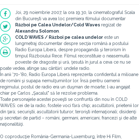
Joi, 29 noiembrie 2007, la ora 19.30, la cinematograful Scala
din Bucureşti va avea loc premiera filmului documentar
Război pe Calea Undelor/Cold Waves
regizat de
Alexandru Solomon
.
COLD WAVES / Război pe calea undelor
este un
lungmetraj documentar despre secţia română a postului
Radio Europa Liberă, despre propagandă şi terorism în
timpul Războiului Rece. Filmul reconstituie o neasemuită
poveste de dragoste şi ură, ţesută în jurul a ceva ce nu se
poate vedea, atinge sau cântări: undele radio.
În anii '70-'80, Radio Europa Liberă reprezenta confidentul a milioane
de români şi supapa nemulţumirilor lor. Însă pentru oamenii
regimului, postul de radio era un duşman de moarte; l-au angajat
chiar pe Carlos „Şacalul" să le rezolve problema.
Toate personajele acestei poveşti se confruntă din nou în COLD
WAVES: cei de la radio, fostele voci fără chip; ascultătorii, prietenii lor
din ţară; securiştii, ascultătorii tuturor; terorişti internaţionali; disidenţi
şi secretari de partid – români, germani, americani, francezi şi de alte
naţionalităţi.
O coproducţie România-Germania-Luxemburg, între Hi Film,