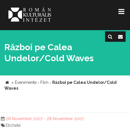
Război pe Calea
Undelor/Cold Waves
»
Evenimente
›
Film
›
Război pe Calea Undelor/Cold
Waves
28 November 2007 - 28 November 2007
Etichete