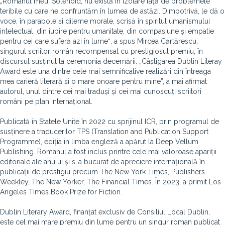
„Romanul meu, Solenoid, nu există în izolare față de problemele
teribile cu care ne confruntăm în lumea de astăzi. Dimpotrivă, le dă o
voce, în parabole și dileme morale, scrisă în spiritul umanismului
intelectual, din iubire pentru umanitate, din compasiune și empatie
pentru cei care suferă azi în lume‟, a spus Mircea Cărtărescu,
singurul scriitor român recompensat cu prestigiosul premiu, în
discursul susținut la ceremonia decernării. „Câștigarea Dublin Literay
Award este una dintre cele mai semnificative realizări din întreaga
mea carieră literară și o mare onoare pentru mine”, a mai afirmat
autorul, unul dintre cei mai traduși și cei mai cunoscuți scriitori
români pe plan internațional.
Publicată în Statele Unite în 2022 cu sprijinul ICR, prin programul de
susținere a traducerilor TPS (Translation and Publication Support
Programme), ediția în limba engleză a apărut la Deep Vellum
Publishing. Romanul a fost inclus printre cele mai valoroase apariții
editoriale ale anului și s-a bucurat de apreciere internațională în
publicații de prestigiu precum The New York Times, Publishers
Weekley, The New Yorker, The Financial Times. În 2023, a primit Los
Angeles Times Book Prize for Fiction.
Dublin Literary Award, finanțat exclusiv de Consiliul Local Dublin,
este cel mai mare premiu din lume pentru un singur roman publicat