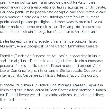
premiu – nu pot să nu-mi amintesc de gândul lui Platon care
recomanda încoronarea poeților cu lauri și alungarea lor din cetate.
Dar dacă pentru mine poezia este de fapt o cale spre cetate, o cale
de a rămâne, o cale de a însoți suferința altora?! Vă mulțumesc
pentru ecoul pe care prestigiosul dumneavoastră premiu îl va da
ideilor mele și poemelor mele și care îl va amplifica în conștiința
cititorilor spanioli din întreaga lume”, a transmis Ana Blandiana.
Dintre laureații din anii precedenți îi amintim pe scriitorii Haruki
Murakami, Adam Zagajewski, Anne Carson, Emmanuel Carrère.
Premiile „Fundación Princesa de Asturias” sunt acordate în lunile
aprilie, mai și iunie. Decernate de opt jurii alcătuite din numeroase
personalități, distincțiile se acordă pentru domenii precum Arte,
Litere, Comunicare și științe umaniste, Științe sociale, Cooperare
internațională, Cercetare științifică și tehnică, Sport, Concordia.
În aceeași zi, romanul „Solenoid” de
Mircea Cătărescu
, apărut în
limba engleză în traducerea lui Sean Cotter, a fost premiat în Irlanda
cu „Dublin Literary Award”, una dintre cele mai importante distincții
literare din lume.