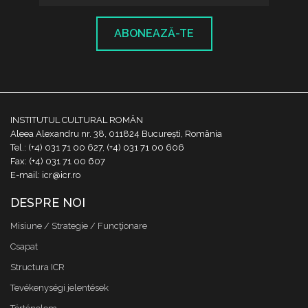
ABONEAZĂ-TE
INSTITUTUL CULTURAL ROMÂN
Aleea Alexandru nr. 38, 011824 București, România
Tel.: (+4) 031 71 00 627, (+4) 031 71 00 606
Fax: (+4) 031 71 00 607
E-mail: icr@icr.ro
DESPRE NOI
Misiune / Strategie / Funcţionare
Csapat
Structura ICR
Tevékenységi jelentések