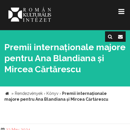
Premii internaționale majore
pentru Ana Blandiana și
Mircea Cărtărescu
»
Rendezvények
›
Könyv
›
Premii internaționale
majore pentru Ana Blandiana și Mircea Cărtărescu
23 May 2024