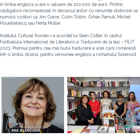
în limba engleză și are o valoare de 100.000 de euro. Printre
câștigătorii recompensați în decursul anilor cu renumita distincție se
numără scriitori ca Jim Crace, Colm Tóibín, Orhan Pamuk, Michel
Houellebecq sau Herta Müller.
Institutul Cultural Român i-a acordat lui Sean Cotter, în cadrul
Festivalului Internațional de Literatură și Traducere de la Iași – FILIT
2023, Premiul pentru cea mai bună traducere a unei cărți românești
într-o limbă străină, pentru versiunea engleză a romanului Solenoid.