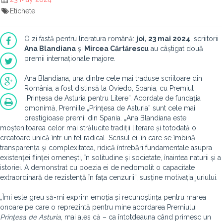
Etichete
O zi fastă pentru literatura română:
joi, 23 mai 2024
, scriitorii
Ana Blandiana
și
Mircea Cărtărescu
au câștigat două
premii internaționale majore.
Ana Blandiana, una dintre cele mai traduse scriitoare din
România, a fost distinsă la Oviedo, Spania, cu Premiul
„Prințesa de Asturia pentru Litere”. Acordate de fundația
omonimă, Premiile „Prințesa de Asturia” sunt cele mai
prestigioase premii din Spania. „Ana Blandiana este
moștenitoarea celor mai strălucite tradiții literare și totodată o
creatoare unică într-un fel radical. Scrisul ei, în care se îmbină
transparența și complexitatea, ridică întrebări fundamentale asupra
existenței ființei omenești, în solitudine și societate, înaintea naturii și a
istoriei. A demonstrat cu poezia ei de nedomolit o capacitate
extraordinară de rezistență în fața cenzurii”, susține motivația juriului.
„Îmi este greu să-mi exprim emoția și recunoștința pentru marea
onoare pe care o reprezintă pentru mine acordarea Premiului
Prinţesa de Asturia
, mai ales că – ca întotdeauna când primesc un