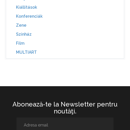
Kiállítások
Konferenciák
Zene
Színház
Film
MULTIART
Abonează-te la Newsletter pentru
noutăţi.