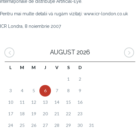
internaţionale de distribuţie Artificial-Eye.
Pentru mai multe detalii vă rugăm vizitaţi: www.icr-london.co.uk
ICR Londra, 8 noiembrie 2007
AUGUST 2026
L
M
M
J
V
S
D
1
2
3
4
5
6
7
8
9
10
11
12
13
14
15
16
17
18
19
20
21
22
23
24
25
26
27
28
29
30
31