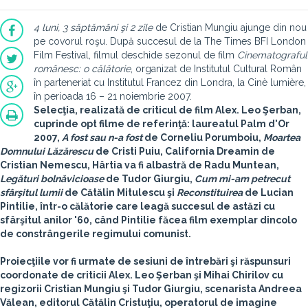
4 luni, 3 săptămâni şi 2 zile
de Cristian Mungiu ajunge din nou
pe covorul roşu. După succesul de la The Times BFI London
Film Festival, filmul deschide sezonul de film
Cinematograful
românesc: o călătorie
, organizat de Institutul Cultural Român
în parteneriat cu Institutul Francez din Londra, la Cinè lumière,
în perioada 16 – 21 noiembrie 2007.
Selecţia, realizată de criticul de film Alex. Leo Şerban,
cuprinde opt filme de referinţă: laureatul Palm d'Or
2007,
A fost sau n-a fost
de Corneliu Porumboiu,
Moartea
Domnului Lăzărescu
de Cristi Puiu, California Dreamin de
Cristian Nemescu, Hârtia va fi albastră de Radu Muntean,
Legături bolnăvicioase
de Tudor Giurgiu,
Cum mi-am petrecut
sfârşitul lumii
de Cătălin Mitulescu şi
Reconstituirea
de Lucian
Pintilie, într-o călătorie care leagă succesul de astăzi cu
sfârşitul anilor '60, când Pintilie făcea film exemplar dincolo
de constrângerile regimului comunist.
Proiecţiile vor fi urmate de sesiuni de întrebări şi răspunsuri
coordonate de criticii Alex. Leo Şerban şi Mihai Chirilov cu
regizorii Cristian Mungiu şi Tudor Giurgiu, scenarista Andreea
Vălean, editorul Cătălin Cristuţiu, operatorul de imagine