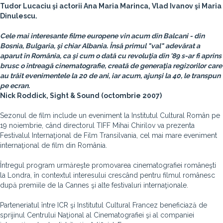
Tudor Lucaciu şi actorii Ana Maria Marinca, Vlad Ivanov şi Maria
Dinulescu.
Cele mai interesante filme europene vin acum din Balcani - din
Bosnia, Bulgaria, şi chiar Albania. Însă primul "val" adevărat a
aparut în România, ca şi cum o dată cu revoluţia din '89 s-ar fi aprins
brusc o întreagă cinematografie, creată de generaţia regizorilor care
au trăit evenimentele la 20 de ani, iar acum, ajunşi la 40, le transpun
pe ecran.
Nick Roddick, Sight & Sound (octombrie 2007)
Sezonul de film include un eveniment la Institutul Cultural Român pe
19 noiembrie, când directorul TIFF Mihai Chirilov va prezenta
Festivalul Internaţional de Film Transilvania, cel mai mare eveniment
internaţional de film din România.
Întregul program urmăreşte promovarea cinematografiei româneşti
la Londra, în contextul interesului crescând pentru filmul românesc
după premiile de la Cannes şi alte festivaluri internaţionale.
Parteneriatul între ICR şi Institutul Cultural Francez beneficiază de
sprijinul Centrului Naţional al Cinematografiei şi al companiei