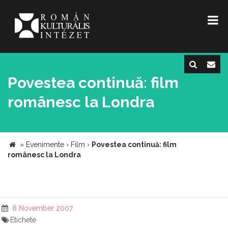
Povestea continuă: film
românesc la Londra
»
Evenimente
›
Film
›
Povestea continuă: film
românesc la Londra
8 November 2007
Etichete