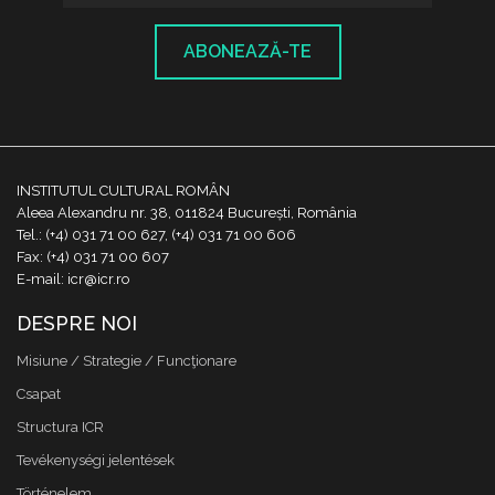
ABONEAZĂ-TE
INSTITUTUL CULTURAL ROMÂN
Aleea Alexandru nr. 38, 011824 București, România
Tel.: (+4) 031 71 00 627, (+4) 031 71 00 606
Fax: (+4) 031 71 00 607
E-mail: icr@icr.ro
DESPRE NOI
Misiune / Strategie / Funcţionare
Csapat
Structura ICR
Tevékenységi jelentések
Történelem