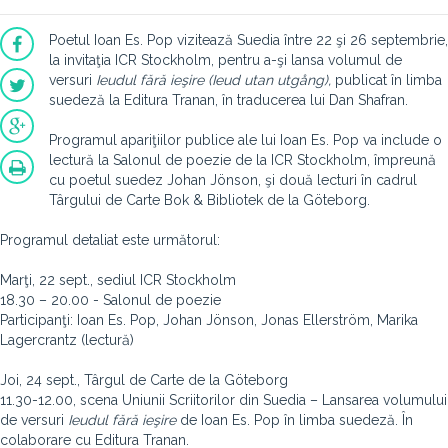
Poetul Ioan Es. Pop vizitează Suedia între 22 şi 26 septembrie,
la invitaţia ICR Stockholm, pentru a-şi lansa volumul de
versuri
Ieudul fără ieşire (Ieud utan utgång),
publicat în limba
suedeză la Editura Tranan, în traducerea lui Dan Shafran.
Programul apariţiilor publice ale lui Ioan Es. Pop va include o
lectură la Salonul de poezie de la ICR Stockholm, împreună
cu poetul suedez Johan Jönson, şi două lecturi în cadrul
Târgului de Carte Bok & Bibliotek de la Göteborg.
Programul detaliat este următorul:
Marţi, 22 sept., sediul ICR Stockholm
18.30 – 20.00 - Salonul de poezie
Participanţi: Ioan Es. Pop, Johan Jönson, Jonas Ellerström, Marika
Lagercrantz (lectură)
Joi, 24 sept., Târgul de Carte de la Göteborg
11.30-12.00, scena Uniunii Scriitorilor din Suedia – Lansarea volumului
de versuri
Ieudul fără ieşire
de Ioan Es. Pop în limba suedeză. În
colaborare cu Editura Tranan.