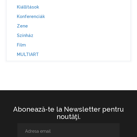
Kiállítások
Konferenciák
Zene
Színház
Film
MULTIART
Abonează-te la Newsletter pentru
noutăţi.