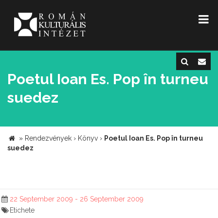
Poetul Ioan Es. Pop în turneu
suedez
»
Rendezvények
›
Könyv
›
Poetul Ioan Es. Pop în turneu
suedez
22 September 2009 - 26 September 2009
Etichete