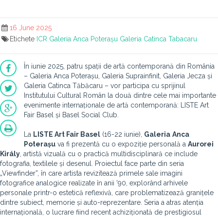
16 June 2025
Etichete
ICR
Galeria Anca Poterașu
Galeria Catinca Tabacaru
În iunie 2025, patru spații de artă contemporană din România
– Galeria Anca Poterașu, Galeria Suprainfinit, Galeria Jecza și
Galeria Catinca Tăbăcaru – vor participa cu sprijinul
Institutului Cultural Român la două dintre cele mai importante
evenimente internaționale de artă contemporană: LISTE Art
Fair Basel și Basel Social Club.
La
LISTE Art Fair Basel
(16-22 iunie),
Galeria
Anca
Poterașu
va fi prezentă cu o expoziție personală a
Aurorei
Király
, artistă vizuală cu o practică multidisciplinară ce include
fotografia, textilele și desenul. Proiectul face parte din seria
„Viewfinder”, în care artista revizitează primele sale imagini
fotografice analogice realizate în anii '90, explorând arhivele
personale printr-o estetică reflexivă, care problematizează granițele
dintre subiect, memorie și auto-reprezentare. Seria a atras atenția
internațională, o lucrare fiind recent achiziționată de prestigiosul