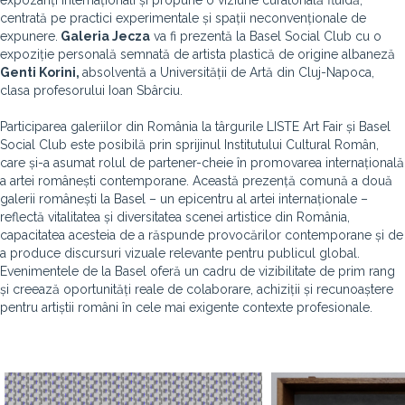
expozanți internaționali și propune o viziune curatorială fluidă,
centrată pe practici experimentale și spații neconvenționale de
expunere.
Galeria Jecza
va fi prezentă la Basel Social Club cu o
expoziție personală semnată de artista plastică de origine albaneză
Genti Korini,
absolventă a Universității de Artă din Cluj-Napoca,
clasa profesorului Ioan Sbârciu.
Participarea galeriilor din România la târgurile LISTE Art Fair și Basel
Social Club este posibilă prin sprijinul Institutului Cultural Român,
care și-a asumat rolul de partener-cheie în promovarea internațională
a artei românești contemporane. Această prezență comună a două
galerii românești la Basel – un epicentru al artei internaționale –
reflectă vitalitatea și diversitatea scenei artistice din România,
capacitatea acesteia de a răspunde provocărilor contemporane și de
a produce discursuri vizuale relevante pentru publicul global.
Evenimentele de la Basel oferă un cadru de vizibilitate de prim rang
și creează oportunități reale de colaborare, achiziții și recunoaștere
pentru artiștii români în cele mai exigente contexte profesionale.