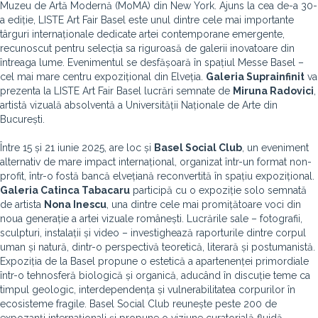
Muzeu de Artă Modernă (MoMA) din New York. Ajuns la cea de-a 30-
a ediție, LISTE Art Fair Basel este unul dintre cele mai importante
târguri internaționale dedicate artei contemporane emergente,
recunoscut pentru selecția sa riguroasă de galerii inovatoare din
întreaga lume. Evenimentul se desfășoară în spațiul Messe Basel –
cel mai mare centru expozițional din Elveția.
Galeria Suprainfinit
va
prezenta la LISTE Art Fair Basel lucrări semnate de
Miruna Radovici
,
artistă vizuală absolventă a Universității Naționale de Arte din
București.
Între 15 și 21 iunie 2025, are loc și
Basel Social Club
, un eveniment
alternativ de mare impact internațional, organizat într-un format non-
profit, într-o fostă bancă elvețiană reconvertită în spațiu expozițional.
Galeria Catinca Tabacaru
participă cu o expoziție solo semnată
de artista
Nona Inescu
, una dintre cele mai promițătoare voci din
noua generație a artei vizuale românești. Lucrările sale – fotografii,
sculpturi, instalații și video – investighează raporturile dintre corpul
uman și natură, dintr-o perspectivă teoretică, literară și postumanistă.
Expoziția de la Basel propune o estetică a apartenenței primordiale
într-o tehnosferă biologică și organică, aducând în discuție teme ca
timpul geologic, interdependența și vulnerabilitatea corpurilor în
ecosisteme fragile. Basel Social Club reunește peste 200 de