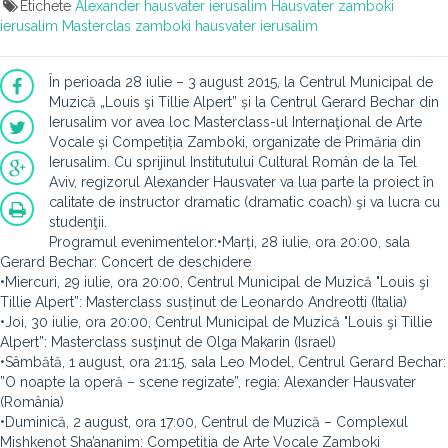
Etichete
Alexander hausvater ierusalim
Hausvater zamboki
ierusalim
Masterclas zamboki hausvater ierusalim
În perioada 28 iulie – 3 august 2015, la Centrul Municipal de
Muzică „Louis şi Tillie Alpert” și la Centrul Gerard Bechar din
Ierusalim vor avea loc Masterclass-ul Internaţional de Arte
Vocale și Competiția Zamboki, organizate de Primăria din
Ierusalim. Cu sprijinul Institutului Cultural Român de la Tel
Aviv, regizorul Alexander Hausvater va lua parte la proiect în
calitate de instructor dramatic (dramatic coach) şi va lucra cu
studenţii.
Programul evenimentelor:
•Marți, 28 iulie, ora 20:00, sala
Gerard Bechar: Concert de deschidere
•Miercuri, 29 iulie, ora 20:00, Centrul Municipal de Muzică "Louis şi
Tillie Alpert”: Masterclass susținut de Leonardo Andreotti (Italia)
•Joi, 30 iulie, ora 20:00, Centrul Municipal de Muzică "Louis şi Tillie
Alpert”: Masterclass susţinut de Olga Makarin (Israel)
•Sâmbătă, 1 august, ora 21:15, sala Leo Model, Centrul Gerard Bechar:
”O noapte la operă – scene regizate”, regia: Alexander Hausvater
(România)
•Duminică, 2 august, ora 17:00, Centrul de Muzică – Complexul
Mishkenot Sha’ananim: Competiția de Arte Vocale Zamboki