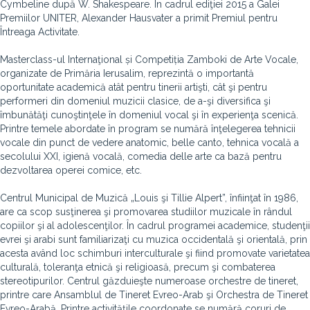
Cymbeline după W. Shakespeare. În cadrul ediţiei 2015 a Galei
Premiilor UNITER, Alexander Hausvater a primit Premiul pentru
Întreaga Activitate.
Masterclass-ul Internaţional și Competiția Zamboki de Arte Vocale,
organizate de Primăria Ierusalim, reprezintă o importantă
oportunitate academică atât pentru tinerii artişti, cât şi pentru
performeri din domeniul muzicii clasice, de a-şi diversifica şi
îmbunătăţi cunoştinţele în domeniul vocal şi în experienţa scenică.
Printre temele abordate în program se numără înţelegerea tehnicii
vocale din punct de vedere anatomic, belle canto, tehnica vocală a
secolului XXI, igienă vocală, comedia delle arte ca bază pentru
dezvoltarea operei comice, etc.
Centrul Municipal de Muzică „Louis şi Tillie Alpert”, înfiinţat în 1986,
are ca scop susţinerea şi promovarea studiilor muzicale în rândul
copiilor şi al adolescenţilor. În cadrul programei academice, studenţii
evrei şi arabi sunt familiarizaţi cu muzica occidentală şi orientală, prin
acesta având loc schimburi interculturale şi fiind promovate varietatea
culturală, toleranţa etnică şi religioasă, precum şi combaterea
stereotipurilor. Centrul găzduieşte numeroase orchestre de tineret,
printre care Ansamblul de Tineret Evreo-Arab şi Orchestra de Tineret
Evreo-Arabă. Printre activităţile coordonate se numără coruri de