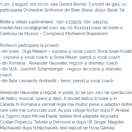
•Luni, 3 august, ora 20:00, sala Gerard Bechar: Concert de gală, cu
participarea Orchestrei Simfonice din Beer Sheva, dirijor: Barak Tal
Bilete şi detalii suplimentare : 050-2335529, 050-3491215,
masterclass.vocal@gmail.com, sau 02-6241041 (casa de bilete a
Centrului de Muzică – Complexul Mishkenot Sha’ananim)
Profesori participanţi la proiect:
-din Israel : Olga Makarin – soprană şi vocal coach, Rona Israel-Kolatt
– soprană şi vocal coach, şi Sonia Mazar- pianist şi vocal coach
-din România : Alexander Hausvater, regizor şi dramatic coach
-din SUA : Joachim Schamberger - regizor de scenă şi dramatic
coach
-din Italia: Leonardo Andreotti – tenor, pianist şi vocal coach
Alexander Hausvater a regizat, în peste 30 de ţări, zeci de spectacole
de teatru, musical, operă şi dans. A studiat teatrul în Israel și în
Canada. În România a semnat regia mai multor piese și adaptări dintre
care cele mai cunoscute sunt: Au pus cătuşe florilor după F. Arrabal,
La Ţigănci după Mircea Eliade, textele fiind adaptate de poetul
Cristian Popescu, Teibele şi Demonul ei după I.B. Singer, Magister
Machiavelli după N.Machiavelli, text realizat de Horia Gârbea,