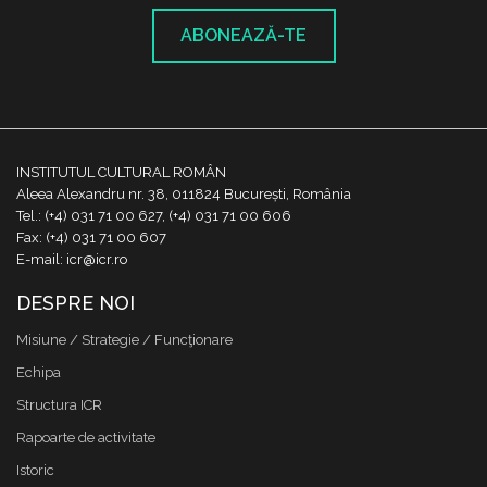
ABONEAZĂ-TE
INSTITUTUL CULTURAL ROMÂN
Aleea Alexandru nr. 38, 011824 București, România
Tel.: (+4) 031 71 00 627, (+4) 031 71 00 606
Fax: (+4) 031 71 00 607
E-mail: icr@icr.ro
DESPRE NOI
Misiune / Strategie / Funcţionare
Echipa
Structura ICR
Rapoarte de activitate
Istoric