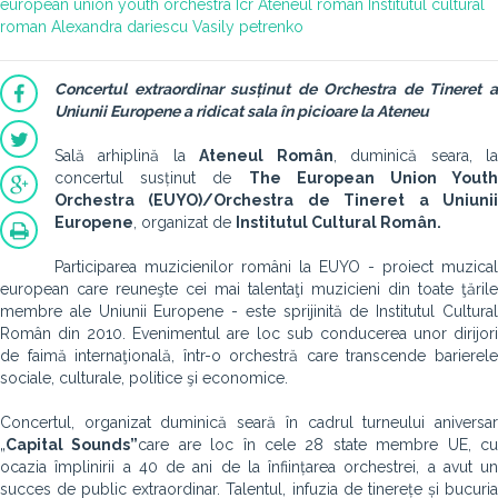
european union youth orchestra
Icr
Ateneul roman
Institutul cultural
roman
Alexandra dariescu
Vasily petrenko
Concertul extraordinar susținut de Orchestra de Tineret a
Uniunii Europene
a ridicat sala în picioare la Ateneu
Sală arhiplină la
Ateneul Român
, duminică seara, l
concertul susținut de
The European Union Youth
Orchestra (EUYO)/Orchestra de Tineret a Uniunii
Europene
, organizat de
Institutul Cultural Român.
Participarea muzicienilor români la EUYO - proiect muzical
european care reuneşte cei mai talentaţi muzicieni din toate ţările
membre ale Uniunii Europene - este sprijinită de Institutul Cultural
Român din 2010. Evenimentul are loc sub conducerea unor dirijori
de faimă internaţională, într-o orchestră care transcende barierele
sociale, culturale, politice şi economice.
Concertul, organizat duminică seară în cadrul turneului aniversar
„
Capital Sounds”
care are loc în cele 28 state membre UE, c
ocazia împlinirii a 40 de ani de la înființarea orchestrei, a avut un
succes de public extraordinar. Talentul, infuzia de tinerețe și bucuria