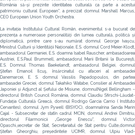
România să-și prezinte identitatea culturală ca parte a acestui
patrimoniu cultural European”, a precizat domnul Marshall Marcus,
CEO European Union Youth Orchestra.
La invitația Institutului Cultural Român, evenimentul s-a bucurat de
prezența a numeroase personalități din lumea culturală, politică și
diplomatică, printre care s-au numărat domnul George Ivașcu,
Ministrul Culturii și Identității Naționale, E.S. domnul Cord Meier-Klodt,
ambasadorul Germaniei, E.S. doamna Isabel Rauscher, ambasadoarea
Austriei, E.S.Paul Brummell, ambasadorul Marii Britanii la București,
E.S. Domnul Thomas Baekelandt, ambasadorul Belgiei, domnul
Ştefan Emanoil Ilcuş, însărcinatul cu afaceri al ambasadei
Danemarcei, E. S. domnul Vassilis Papadopoulos, din partea
ambasadei Greciei, domnul Takahiko Watabe, Consilier al Ambasadei
Japoniei și Adjunct al Șefului de Misiune, domnulNigel Bellingham –
directorul British Council România, domnul Claudiu Sfirschi-Lăudat-
Fundația Culturală Greacă, domnul Rodrigo Garcia Carrio ( Instituto
Cervantes), domnul Jym Pywell (BISYOC), doamnaIrina Sanda Marin
Cajal - Subsecretar de statîn cadrul MCIN, domnul Andrei Dimitriu,
directorul Filarmonicii „George Enescu”, domnul Victor
Opaschi,
s
ecretar de Stat, Secretariatul de Stat pentru Culte,domnul
Ștefan Gheorghiu, președintele UCIMR, domnul Ulpiu Vlad-