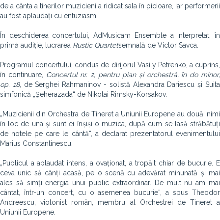
de a cânta a tinerilor muzicieni a ridicat sala în picioare, iar performerii
au fost aplaudați cu entuziasm.
În deschiderea concertului, AdMusicam Ensemble a interpretat, în
primă audiție, lucrarea
Rustic Quartet
semnată de Victor Savca.
Programul concertului, condus de dirijorul Vasily Petrenko, a cuprins,
în continuare,
Concertul nr. 2, pentru pian și orchestră, în do minor
op. 18
, de Serghei Rahmaninov - solistă Alexandra Dariescu și Suit
simfonică „Şeherazada“ de Nikolai Rimsky-Korsakov.
„Muzicienii din Orchestra de Tineret a Uniunii Europene au două inimi
în loc de una și sunt ei înșiși o muzica, după cum se lasă străbătuți
de notele pe care le cântă“, a declarat prezentatorul evenimentului
Marius Constantinescu.
„Publicul a aplaudat intens, a ovaționat, a tropăit chiar de bucurie. E
ceva unic să cânți acasă, pe o scenă cu adevărat minunată și mai
ales să simți energia unui public extraordinar. De mult nu am mai
cântat, într-un concert, cu o asemenea bucurie“, a spus Theodor
Andreescu, violonist român, membru al Orchestrei de Tineret a
Uniunii Europene.