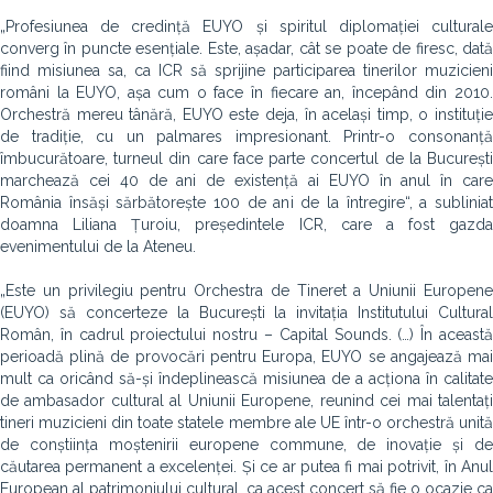
„Profesiunea de credință EUYO și spiritul diplomației culturale
converg în puncte esențiale. Este, așadar, cât se poate de firesc, dată
fiind misiunea sa, ca ICR să sprijine participarea tinerilor muzicieni
români la EUYO, așa cum o face în fiecare an, începând din 2010.
Orchestră mereu tânără, EUYO este deja, în același timp, o instituție
de tradiție, cu un palmares impresionant. Printr-o consonanță
îmbucurătoare, turneul din care face parte concertul de la București
marchează cei 40 de ani de existență ai EUYO în anul în care
România însăși sărbătorește 100 de ani de la întregire“, a subliniat
doamna Liliana Țuroiu, președintele ICR, care a fost gazda
evenimentului de la Ateneu.
„Este un privilegiu pentru Orchestra de Tineret a Uniunii Europene
(EUYO) să concerteze la București la invitația Institutului Cultural
Român, în cadrul proiectului nostru – Capital Sounds. (…) În această
perioadă plină de provocări pentru Europa, EUYO se angajează mai
mult ca oricând să-și îndeplinească misiunea de a acționa în calitate
de ambasador cultural al Uniunii Europene, reunind cei mai talentați
tineri muzicieni din toate statele membre ale UE într-o orchestră unită
de conștiința moștenirii europene commune, de inovație și de
căutarea permanent a excelenței. Și ce ar putea fi mai potrivit, în Anul
European al patrimoniului cultural, ca acest concert să fie o ocazie ca