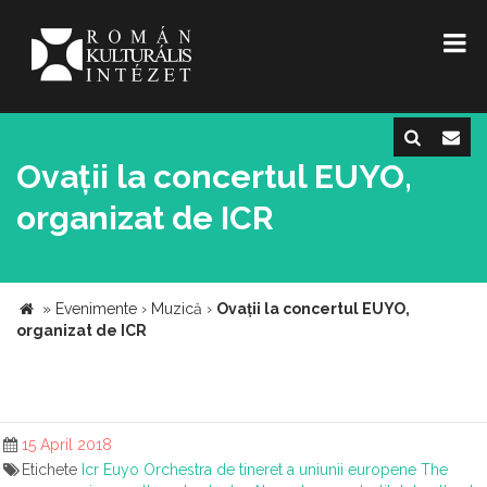
Ovații la concertul EUYO,
organizat de ICR
»
Evenimente
›
Muzică
›
Ovații la concertul EUYO,
organizat de ICR
15 April 2018
Etichete
Icr
Euyo
Orchestra de tineret a uniunii europene
The