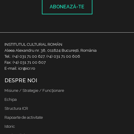
ABONEAZĂ-TE
INSTITUTUL CULTURAL ROMÂN
Aleea Alexandru nr. 38, 011824 București, România
Tel.: (+4) 031 71 00 627, (+4) 031 71 00 606
Fax: (+4) 031 71 00 607
E-mail: icr@icr.ro
DESPRE NOI
Misiune / Strategie / Funcţionare
Echipa
Structura ICR
Rapoarte de activitate
Istoric