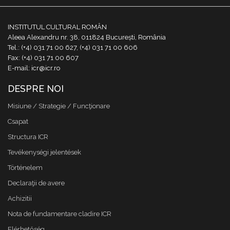
INSTITUTUL CULTURAL ROMÂN
Aleea Alexandru nr. 38, 011824 București, România
Tel.: (+4) 031 71 00 627, (+4) 031 71 00 606
Fax: (+4) 031 71 00 607
E-mail: icr@icr.ro
DESPRE NOI
Misiune / Strategie / Funcţionare
Csapat
Structura ICR
Tevékenységi jelentések
Történelem
Declaraţii de avere
Achizitii
Nota de fundamentare cladire ICR
Elérhetőség