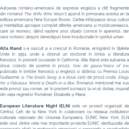
Autoarea româno-americană de expresie engleză a citit fragmente
din romanul
The Wife Who Wasn't
, apărut în primăvara acestui an l
editura americană New Europe Books. Cartea înfățișează două culturi
și mentalități aproape complet diferite, americană și moldovenească,
care se reunesc, dând naștere unor situații comice în aparență, dar
care vorbesc despre stereotipuri bine înrădăcinate în spiritul uman.
Alta Ifland
s-a născut și a crescut în România, emigrând în Statel
Unite în 1991, unde a obținut un doctorat în limba și literatura
franceză. În prezent locuiește în California. Alta Ifland este autoarea a
două colecții de poeme în proză:
Voix de glace/Voice of Ice
publicată în limbile franceză și engleză și distinsă cu Premiul Louis
Guillaume, și
The Snail’s Song
; și a două cărți de proză scută:
Elegy
for a Fabulous World
și
Death-in-a-Box
. Romanul menționat mai su
este primul său roman, iar în prezent lucrează la un al doilea, inspirat
din viața reginelor României, Elisabeta și Maria.
European Literature Night (ELN)
este un proiect organizat de
Centrul Ceh de la New York în colaborare cu rețeaua institutelor
culturale naționale din Uniunea Europeană, EUNIC New York. ELN
este unul dintre cele mai importante proiecte EUNIC desfășurate de