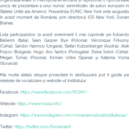
organizația aflată în metropola americană și reprezintă o oportunitate
unică de prezentare a unui număr semnificativ de autori europeni în
Statele Unite ale Americii. Președinția EUNIC New York este asigurată
în acest moment de România, prin directorul ICR New York, Dorian
Branea.
Lista participanților la acest eveniment îi mai cuprinde pe Edoardo
Ballerini (Italia), Sean Gasper Bye (Polonia), Véronique Firkusny
(Cehia), Sándor Halmosi (Ungaria), Stefan Kutzenberger (Austria), Alek
Popov (Bulgaria), Hugo dos Santos (Portugalia), Elena Sokol (Cehia),
Megan Tomas (Polonia), Kirmen Uribe (Spania) și Katarina Vizina
(Slovacia).
Mai multe detalii despre proiectele în desfășurare pot fi găsite pe
rețelele de socializare și website-ul Institutului:
Facebook:
https://www.facebook.com/RCINY/
Website:
https://www.rciusa.info/
Instagram:
https://www.instagram.com/romanianculturalinstituteusa/
Twitter:
https://twitter.com/RomanianY