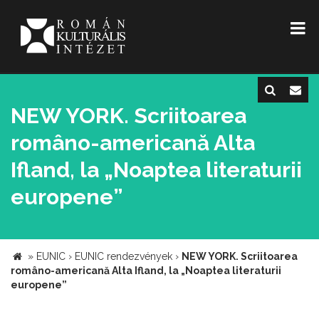
NEW YORK. Scriitoarea
româno-americană Alta
Ifland, la „Noaptea literaturii
europene”
»
EUNIC
›
EUNIC rendezvények
›
NEW YORK. Scriitoarea
româno-americană Alta Ifland, la „Noaptea literaturii
europene”