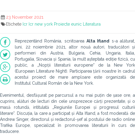
23 November 2021
Etichete
Icr
Icr new york
Proiecte eunic
Literatura
Reprezentând România, scriitoarea
Alta Ifland
s-a alăturat
luni, 22 noiembrie 2021, altor nouă autori, traducători și
performeri din Austria, Bulgaria, Cehia, Ungaria, Italia,
Portugalia, Slovacia și Spania, la mult așteptata ediție fizică, cu
public, a „Nopții literaturii europene” de la New York
(European Literature Night). Participarea țării noastre în cadrul
acestui proiect de mare amploare este organizată de
Institutul Cultural Român de la New York.
Evenimentul, desfășurat pe parcursul a nu mai puțin de șase ore, a
cuprins, alături de lecturi din cele unsprezece cărți prezentate, și o
masă rotundă, intitulată „Regiunile Europei și progresul culturii
literare”. Discuția, la care a participat și Alta Ifland, a fost moderată de
Andrew Singer, directorul și redactorul-șef al postului de radio online
Trafika Europe, specializat în promovarea literaturii în curs de
traducere.