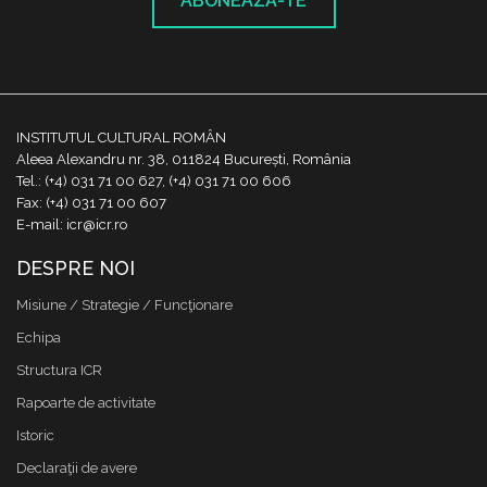
ABONEAZĂ-TE
INSTITUTUL CULTURAL ROMÂN
Aleea Alexandru nr. 38, 011824 București, România
Tel.: (+4) 031 71 00 627, (+4) 031 71 00 606
Fax: (+4) 031 71 00 607
E-mail: icr@icr.ro
DESPRE NOI
Misiune / Strategie / Funcţionare
Echipa
Structura ICR
Rapoarte de activitate
Istoric
Declaraţii de avere