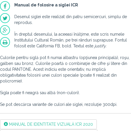
Manual de folosire a siglei ICR
Desenul siglei este realizat din patru semicercuri, simplu de
reprodus.
În dreptul desenului, la aceeasi înălţime, este scris numele
Institutului Cultural Român, pe trei rânduri suprapuse. Fontul
folosit este California FB, bold. Textul este
justify.
Culorile pentru siglă pot fi numai albastru (opţiunea principală), roşu,
galben sau bronz. Culorile poartă o combinaţie de cifre şi litere din
codul PANTONE. Acest indiciu este orientativ, nu implică
obligativitatea folosirii unei culori speciale (poate fi realizat din
policromie).
Sigla poate fi neagră sau albă (non-culori).
Se pot descărca variante de culori ale siglei, rezoluţie 300dpi.
MANUAL DE IDENTITATE VIZUALĂ ICR 2020