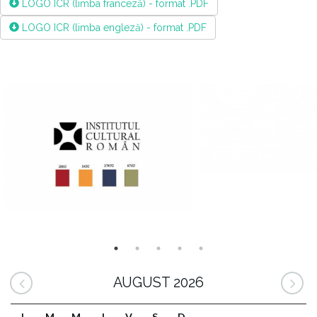
LOGO ICR (limba franceză) - format .PDF
LOGO ICR (limba engleză) - format .PDF
AUGUST 2026
L
M
M
J
V
S
D