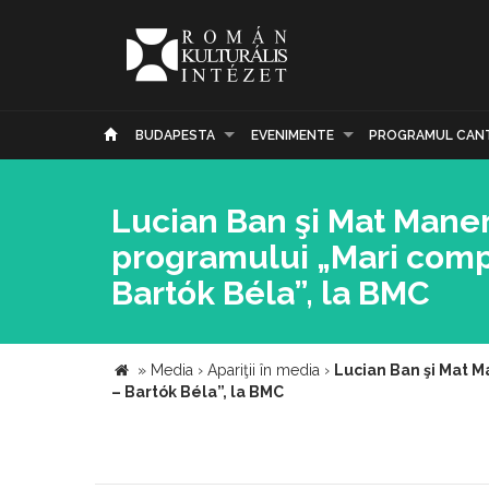
BUDAPESTA
EVENIMENTE
PROGRAMUL CAN
Lucian Ban şi Mat Maneri
programului „Mari comp
Bartók Béla”, la BMC
»
Media
›
Apariţii în media
›
Lucian Ban şi Mat M
– Bartók Béla”, la BMC