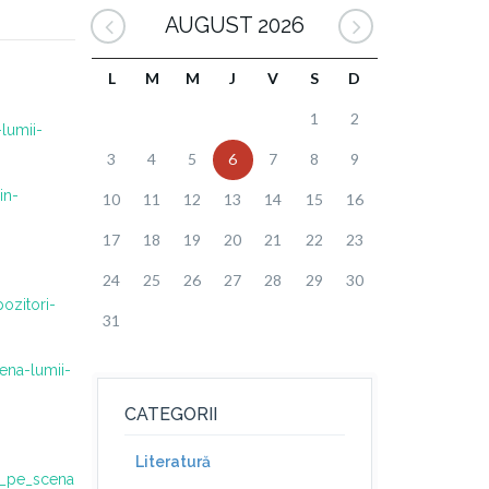
AUGUST 2026
L
M
M
J
V
S
D
1
2
lumii-
3
4
5
6
7
8
9
in-
10
11
12
13
14
15
16
17
18
19
20
21
22
23
24
25
26
27
28
29
30
ozitori-
31
ena-lumii-
CATEGORII
Literatură
ri_pe_scena