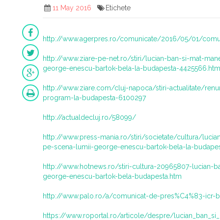
11 May 2016
Etichete
http://www.agerpres.ro/comunicate/2016/05/01/comun
http://www.ziare-pe-net.ro/stiri/lucian-ban-si-mat-man
george-enescu-bartok-bela-la-budapesta-4425566.htm
http://www.ziare.com/cluj-napoca/stiri-actualitate/renu
program-la-budapesta-6100297
http://actualdecluj.ro/58099/
http://www.press-mania.ro/stiri/societate/cultura/luci
pe-scena-lumii-george-enescu-bartok-bela-la-budapes
http://www.hotnews.ro/stiri-cultura-20965807-lucian-b
george-enescu-bartok-bela-budapesta.htm
http://www.palo.ro/a/comunicat-de-pres%C4%83-icr-
https://www.roportal.ro/articole/despre/lucian_ban_si