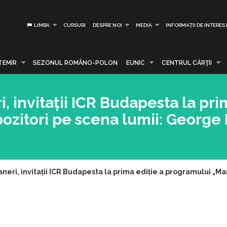
LIMBA
CURSURI
DESPRE NOI
MEDIA
INFORMAȚII DE INTERES
TEMIR
SEZONUL ROMÂNO-POLON
EUNIC
CENTRUL CĂRŢII
, invitații ICR Budapesta la pri
ozitori pe scena lumii: George
aneri, invitații ICR Budapesta la prima ediție a programului „M