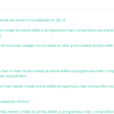
icat-de-presa-icr-budapesta-10-38-13
eri-invitati-la-prima-editie-a-programului-mari-compozitori-pe-scena-
l
mit-muzician-clujean-ce-locuieste-in-new-york-invitatul-primei-editii-
an-ban-si-mat-maneri-invitati-la-prima-editie-a-programului-mari-comp
ta-1619718.html
an-mat-maneri-invitati-prima-editie-programului-mari-compozitori-sc
budapesta-260007
_mat_maneri_invitati_la_prima_editie_a_programului_mari_compozito