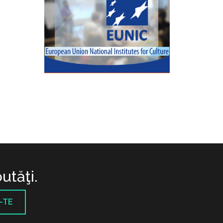
utăţi.
-TE