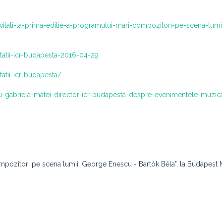
-invitati-la-prima-editie-a-programului-mari-compozitori-pe-scena-lum
tatii-icr-budapesta-2016-04-29
tatii-icr-budapesta/
cu-gabriela-matei-director-icr-budapesta-despre-evenimentele-muzica
mpozitori pe scena lumii: George Enescu - Bartók Béla", la Budapest 