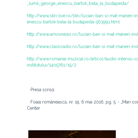
_lumii_george_enescu_bartok_bela_la_budapesta/
http://www.stiri-live.ro/stiri/lucian-ban-si-mat-maneri
enescu-bartok-bela-la-budapesta-563991.html
http://www.amosnews.ro/lucian-ban-si-mat-maneri-invi
http://www.clasicradio.ro/lucian-ban-si-mat-maneri-invi
http://www.romania-muzical.ro/articol/audio-interviu-
institutului/1405761/15/2
Presa scrisă:
Foaia românească, nr. 19, 6 mai 2016, pg. 5. -
„Mari co
Center