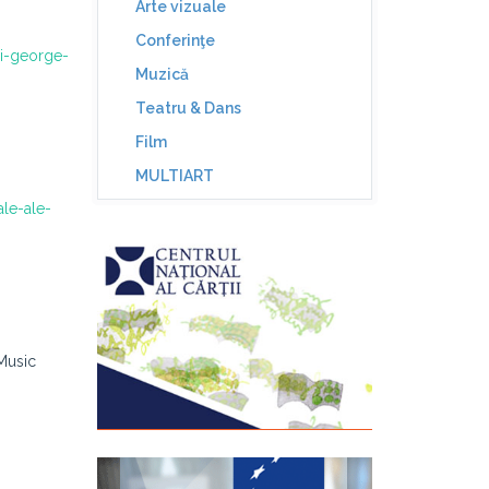
Arte vizuale
Conferinţe
ii-george-
Muzică
Teatru & Dans
Film
MULTIART
le-ale-
Music