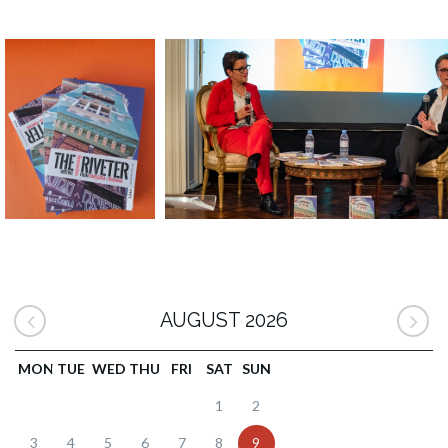
AUGUST 2026
MON
TUE
WED
THU
FRI
SAT
SUN
1
2
3
4
5
6
7
8
9