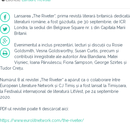
Lansarea „The Riveter“, prima revistă literară britanică dedicată
literaturii române, a fost găzduită, pe 30 septembrie, de ICR
Londra, la sediul din Belgrave Square nr. 1 din Capitala Marii
Britanii.
Evenimentul a inclus prezentări, lecturi și discuții cu Rosie
Goldsmith, Vesna Goldsworthy, Susan Curtis, precum și
contribuții înregistrate ale autorilor Ana Blandiana, Matei
Vișniec, Ioana Pârvulescu, Fiona Sampson, George Szirtes și
Tudor Crețu.
Numărul 8 al revistei „The Riveter“ a apărut ca o colaborare între
European Literature Network și CJ Timiș și a fost lansat la Timișoara,
la Festivalul internațional de literatură LitVest, pe 24 septembrie
2020.
PDf-ul revistei poate fi descărcat aici:
https://www.eurolitnetwork.com/the-riveter/