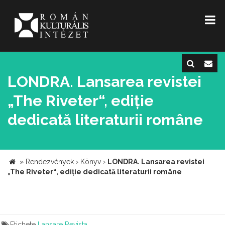
LONDRA. Lansarea revistei
„The Riveter“, ediție
dedicată literaturii române
»
Rendezvények
›
Könyv
›
LONDRA. Lansarea revistei
„The Riveter“, ediție dedicată literaturii române
Etichete
Lansare
Revista