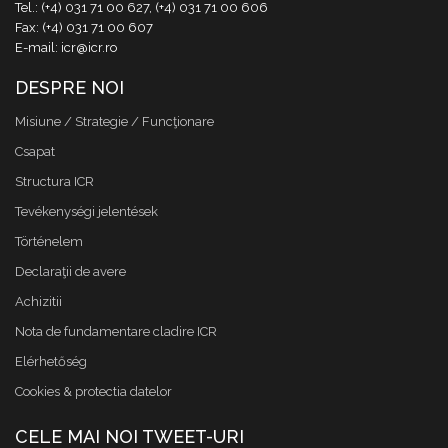
Tel.: (+4) 031 71 00 627, (+4) 031 71 00 606
Fax: (+4) 031 71 00 607
E-mail: icr@icr.ro
DESPRE NOI
Misiune / Strategie / Funcţionare
Csapat
Structura ICR
Tevékenységi jelentések
Történelem
Declaraţii de avere
Achizitii
Nota de fundamentare cladire ICR
Elérhetőség
Cookies & protectia datelor
CELE MAI NOI TWEET-URI