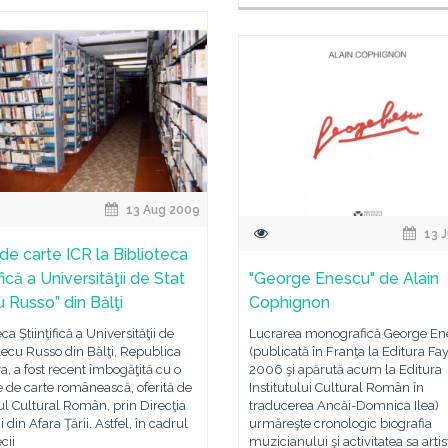
13 Aug 2009
13 J
de carte ICR la Biblioteca
ifică a Universităţii de Stat
"George Enescu" de Alain
u Russo” din Bălţi
Cophignon
ca Ştiinţifică a Universităţii de
Lucrarea monografică George En
lecu Russo din Bălţi, Republica
(publicată în Franţa la Editura Fa
, a fost recent îmbogăţită cu o
2006 şi apărută acum la Editura
e de carte românească, oferită de
Institutului Cultural Român în
tul Cultural Român, prin Direcţia
traducerea Ancăi-Domnica Ilea)
din Afara Ţării. Astfel, în cadrul
urmăreşte cronologic biografia
cii
muzicianului şi activitatea sa artis