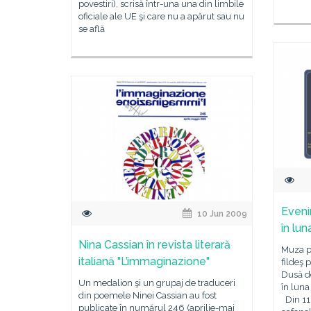
povestiri), scrisă într-una una din limbile
oficiale ale UE şi care nu a apărut sau nu
se află
Eveni
10 Jun 2009
în lun
Nina Cassian în revista literară
Muza po
italiană "L’immaginazione"
fildeş 
Dusă d
Un medalion şi un grupaj de traduceri
în luna
din poemele Ninei Cassian au fost
Din 11 
publicate în numărul 246 (aprilie-mai