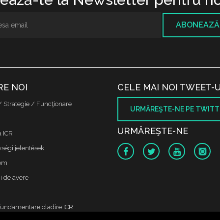
ABONEAZĂ
RE NOI
CELE MAI NOI TWEET-U
/ Strategie / Funcţionare
URMĂREŞTE-NE PE TWITT
URMĂREŞTE-NE
a ICR
ségi jelentések
lem
i de avere
fundamentare cladire ICR