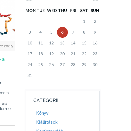
MON
TUE
WED
THU
FRI
SAT
SUN
1
2
3
4
5
6
7
8
9
10
11
12
13
14
15
16
ct 2009
17
18
19
20
21
22
23
e a
24
25
26
27
28
29
30
31
a
menta.
CATEGORII
 fără
e forme
Könyv
Kiállítások