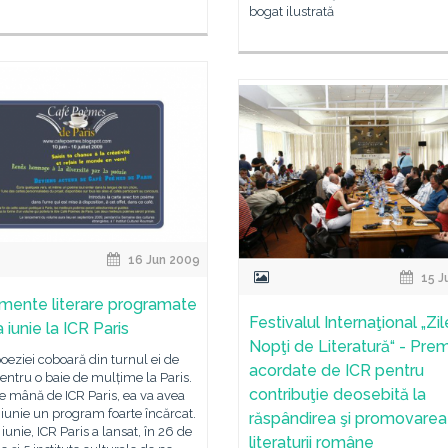
bogat ilustrată
16 Jun 2009
15 J
mente literare programate
Festivalul Internaţional „Zil
a iunie la ICR Paris
Nopţi de Literatură“ - Prem
eziei coboară din turnul ei de
acordate de ICR pentru
pentru o baie de mulțime la Paris.
contribuţie deosebită la
e mână de ICR Paris, ea va avea
 iunie un program foarte încărcat.
răspândirea şi promovarea
iunie, ICR Paris a lansat, în 26 de
literaturii române