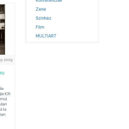
Konferenciák
Zene
Színház
Film
MULTIART
ep 2009
neu
dia
ţia ICR
lumul
 utan
ă la
 Dan