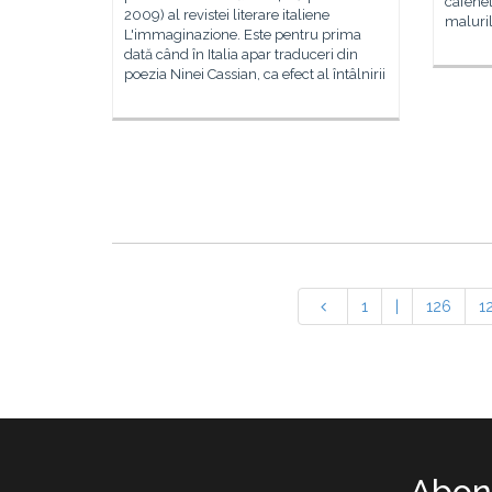
cafenel
2009) al revistei literare italiene
maluril
L'immaginazione. Este pentru prima
dată când în Italia apar traduceri din
poezia Ninei Cassian, ca efect al întâlnirii
1
|
126
1
Abone