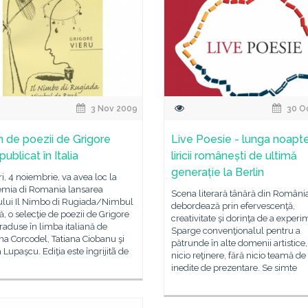
3 Nov 2009
30 O
 de poezii de Grigore
Live Poesie - lunga noapt
publicat în Italia
liricii românești de ultimă
generație la Berlin
i, 4 noiembrie, va avea loc la
mia di Romania lansarea
Scena literară tânără din Români
lui Il Nimbo di Rugiada/Nimbul
debordează prin efervescenţă,
, o selecţie de poezii de Grigore
creativitate şi dorinţa de a experi
traduse în limba italiană de
Sparge convenţionalul pentru a
na Corcodel, Tatiana Ciobanu şi
pătrunde în alte domenii artistice,
 Lupaşcu. Ediţia este îngrijitã de
nicio reţinere, fără nicio teamă d
inedite de prezentare. Se simte