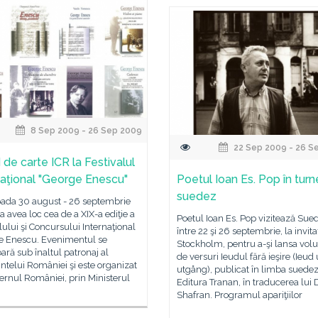
8 Sep 2009 - 26 Sep 2009
22 Sep 2009 - 26 S
 de carte ICR la Festivalul
naţional "George Enescu"
Poetul Ioan Es. Pop în tur
suedez
oada 30 august - 26 septembrie
 avea loc cea de a XIX-a ediţie a
Poetul Ioan Es. Pop vizitează Sue
lului şi Concursului Internaţional
între 22 şi 26 septembrie, la invita
e Enescu. Evenimentul se
Stockholm, pentru a-şi lansa vo
ară sub înaltul patronaj al
de versuri Ieudul fără ieşire (Ieud
ntelui României şi este organizat
utgång), publicat în limba suedez
rnul României, prin Ministerul
Editura Tranan, în traducerea lui
Shafran. Programul apariţiilor