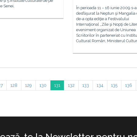
e și 5 institute culturale de pe
e Senei,
În perioada 11 – 16 iunie 2009 s-a
desfăşurat la Neptun şi Mangalia
de-a opta ediţie a Festivalului
Internaţional „Zile şi Nopţi de Lite
eveniment organizat de Uniunea
Scriitorilor în parteneriat cu Instit
Cultural Român, Ministerul Culturi
27
128
129
130
131
132
133
134
135
136
ază-te la Newsletter pentru no