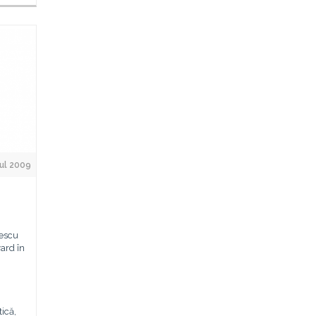
ul 2009
escu
yard în
tică,