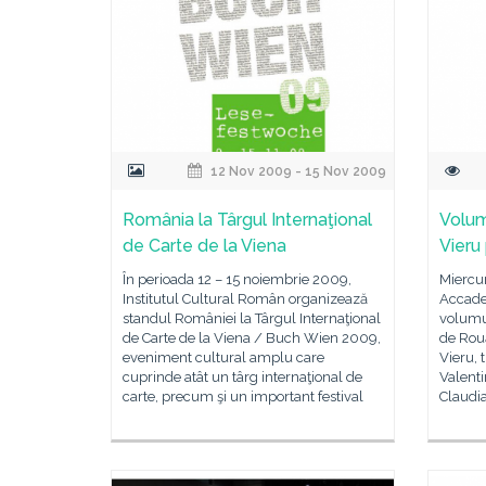
12 Nov 2009 - 15 Nov 2009
România la Târgul Internaţional
Volum
de Carte de la Viena
Vieru 
În perioada 12 – 15 noiembrie 2009,
Miercur
Institutul Cultural Român organizează
Accade
standul României la Târgul Internaţional
volumu
de Carte de la Viena / Buch Wien 2009,
de Rouă
eveniment cultural amplu care
Vieru, 
cuprinde atât un târg internaţional de
Valenti
carte, precum şi un important festival
Claudia