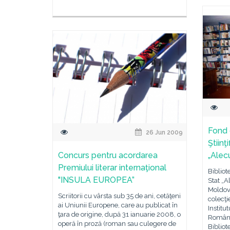
Fond 
26 Jun 2009
Ştiinţ
Concurs pentru acordarea
„Alec
Premiului literar internaţional
Bibliote
"INSULA EUROPEA”
Stat „A
Moldova
Scriitorii cu vârsta sub 35 de ani, cetăţeni
colecţi
ai Uniunii Europene, care au publicat în
Institu
ţara de origine, după 31 ianuarie 2008, o
Români 
operă în proză (roman sau culegere de
Bibliote