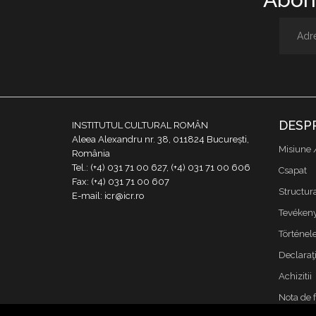
DESP
INSTITUTUL CULTURAL ROMÂN
Aleea Alexandru nr. 38, 011824 București,
Misiune 
România
Tel.: (+4) 031 71 00 627, (+4) 031 71 00 606
Csapat
Fax: (+4) 031 71 00 607
Structur
E-mail: icr@icr.ro
Tevékeny
Történe
Declaraţi
Achizitii
Nota de 