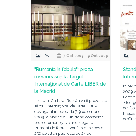
7 Oct 2009 - 9 Oct 2009
"Rumanía in fabula": proza
Stand
românească la Târgul
Inter
Internaţional de Carte LIBER de
În peri
la Madrid
2009 va
Festiva
Institutul Cultural Român va fi prezent la
„Georg
Târgul Internaţional de Carte LIBER
desfăşo
desfăşurat în perioada 7-9 octombrie
Preşedi
2009 la Madrid cu un stand consacrat
de Guve
prozei româneşti, având sloganul
Rumanía in fabula. Vor fi expuse peste
250 de titluri publicate de 24 de