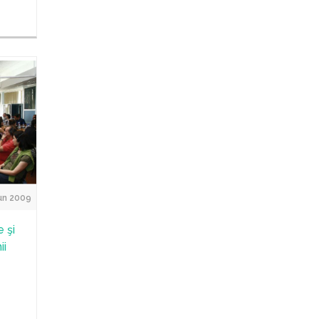
un 2009
e şi
ii