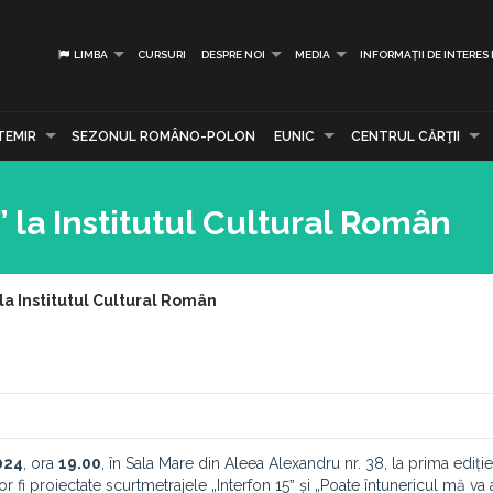
LIMBA
CURSURI
DESPRE NOI
MEDIA
INFORMAȚII DE INTERES
TEMIR
SEZONUL ROMÂNO-POLON
EUNIC
CENTRUL CĂRŢII
m” la Institutul Cultural Român
” la Institutul Cultural Român
024
, ora
19.00
, în Sala Mare din Aleea Alexandru nr. 38, la prima ediție
vor fi proiectate scurtmetrajele „Interfon 15ˮ și „Poate întunericul mă va 