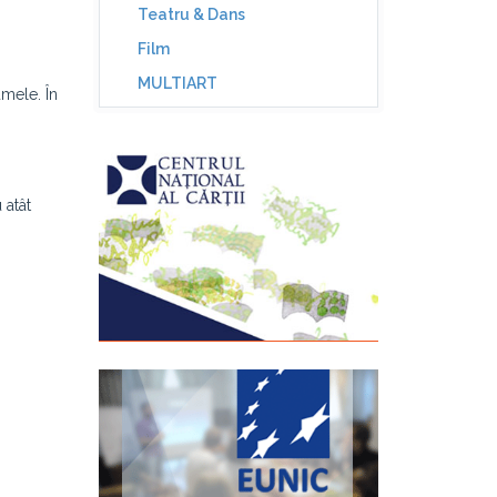
Teatru & Dans
Film
MULTIART
umele. În
 atât