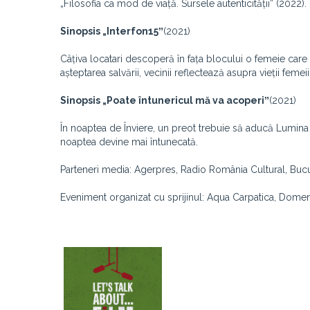
„Filosofia ca mod de viață. Sursele autenticității” (2022).
Sinopsis „Interfon15ˮ
(2021)
Câțiva locatari descoperă în fața blocului o femeie care a
așteptarea salvării, vecinii reflectează asupra vieții femeii 
Sinopsis
„Poate întunericul mă va acoperiˮ
(2021)
În noaptea de Înviere, un preot trebuie să aducă Lumina S
noaptea devine mai întunecată.
Parteneri media: Agerpres, Radio România Cultural, Buc
Eveniment organizat cu sprijinul: Aqua Carpatica, Domen