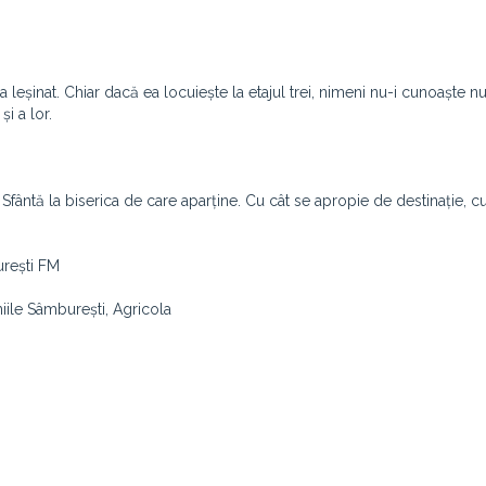
 leșinat. Chiar dacă ea locuiește la etajul trei, nimeni nu-i cunoaște n
și a lor.
fântă la biserica de care aparține. Cu cât se apropie de destinație, cu
urești FM
iile Sâmburești, Agricola