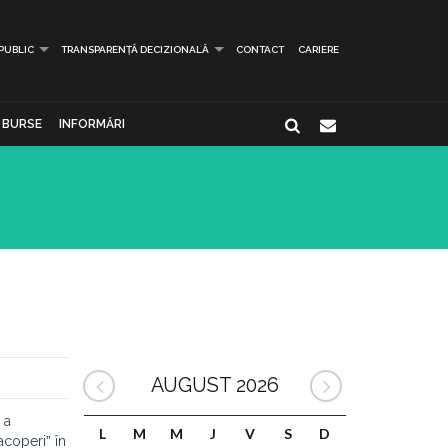
 PUBLIC
TRANSPARENȚĂ DECIZIONALĂ
CONTACT
CARIERE
BURSE
INFORMĂRI
AUGUST 2026
 a
L
M
M
J
V
S
D
acoperiˮ în