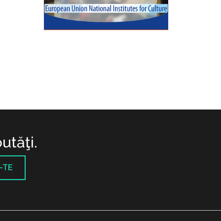
utăţi.
-TE