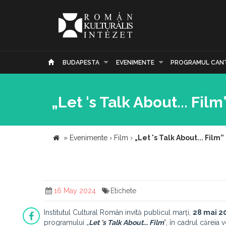
BUDAPESTA
EVENIMENTE
PROGRAMUL CAN
„Let 's Talk About... Fil
»
Evenimente
›
Film
›
„Let 's Talk About... Film
16 May 2024
Etichete
Institutul Cultural Român invită publicul marți,
28 mai 2
programului „
Let 's Talk About... Film
”, în cadrul căreia 