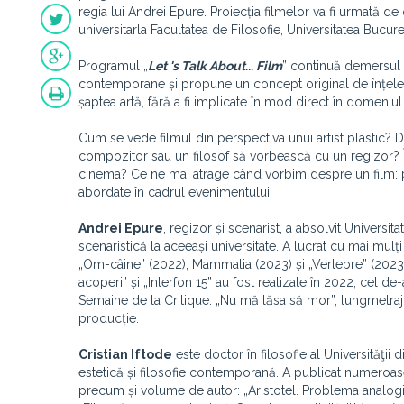
regia lui Andrei Epure. Proiecția filmelor va fi urmată de o 
universitarla Facultatea de Filosofie, Universitatea Bucureș
Programul „
Let 's Talk About... Film
” continuă demersul 
contemporane și propune un concept original de înțelege
șaptea artă, fără a fi implicate în mod direct în domeniu
Cum se vede filmul din perspectiva unui artist plastic? D
compozitor sau un filosof să vorbească cu un regizor? 
cinema? Ce ne mai atrage când vorbim despre un film: po
abordate în cadrul evenimentului.
Andrei Epure
, regizor și scenarist, a absolvit Universit
scenaristică la aceeași universitate. A lucrat cu mai mulți
„Om-câine” (2022), Mammalia (2023) și „Vertebre” (2023)
acoperi” și „Interfon 15” au fost realizate în 2022, cel de
Semaine de la Critique. „Nu mă lăsa să mor”, lungmetraj
producție.
Cristian Iftode
este doctor în filosofie al Universităţii 
estetică și filosofie contemporană. A publicat numeroase st
precum și volume de autor: „Aristotel. Problema analogiei 