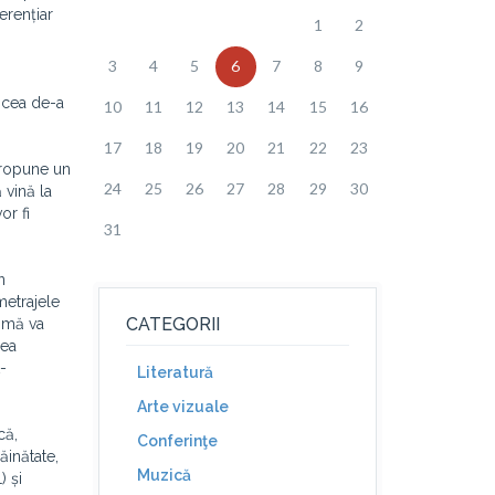
ferențiar
1
2
3
4
5
6
7
8
9
 cea de-a
10
11
12
13
14
15
16
17
18
19
20
21
22
23
 propune un
24
25
26
27
28
29
30
 vină la
or fi
31
n
metrajele
CATEGORII
l mă va
nea
-
Literatură
Arte vizuale
că,
Conferinţe
ăinătate,
Muzică
) și