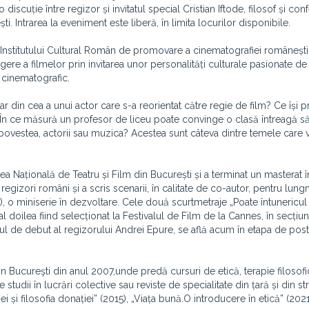
discuție între regizor și invitatul special Cristian Iftode, filosof și con
ti. Intrarea la eveniment este liberă, în limita locurilor disponibile.
Institutului Cultural Român de promovare a cinematografiei românești
re a filmelor prin invitarea unor personalități culturale pasionate de
l cinematografic.
ar din cea a unui actor care s-a reorientat către regie de film? Ce își
În ce măsură un profesor de liceu poate convinge o clasă întreagă să
vestea, actorii sau muzica? Acestea sunt câteva dintre temele care v
atea Națională de Teatru și Film din București și a terminat un masterat î
 regizori români și a scris scenarii, în calitate de co-autor, pentru lung
, o miniserie în dezvoltare. Cele două scurtmetraje „Poate întunericu
-al doilea fiind selecționat la Festivalul de Film de la Cannes, în secțiu
ul de debut al regizorului Andrei Epure, se află acum în etapa de post
din Bucureşti din anul 2007,unde predă cursuri de etică, terapie filosofi
udii în lucrări colective sau reviste de specialitate din țară și din str
și filosofia donației” (2015), „Viața bună.O introducere în etică” (2021