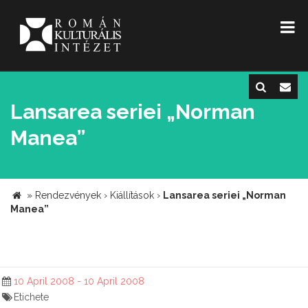
Lansarea seriei „Norman
Manea”
»
Rendezvények
›
Kiállítások
›
Lansarea seriei „Norman
Manea”
10 April 2008 - 10 April 2008
Etichete