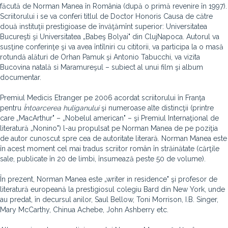
făcută de Norman Manea în România (după o primă revenire în 1997).
Scriitorului i se va conferi titlul de Doctor Honoris Causa de către
două instituţii prestigioase de învăţămînt superior: Universitatea
Bucureşti şi Universitatea „Babeş Bolyai" din Cluj­Napoca. Autorul va
susţine conferinţe şi va avea întîlniri cu cititorii, va participa la o masă
rotundă alături de Orhan Pamuk şi Antonio Tabucchi, va vizita
Bucovina natală si Maramureşul – subiect al unui film şi album
documentar.
Premiul Medicis Etranger pe 2006 acordat scriitorului în Franţa
pentru
Întoarcerea huliganului
şi numeroase alte distincţii (printre
care „MacArthur" – „Nobelul american" – şi Premiul Internaţional de
literatură „Nonino") l­-au propulsat pe Norman Manea de pe poziţia
de autor cunoscut spre cea de autoritate literară. Norman Manea este
în acest moment cel mai tradus scriitor român în străinătate (cărţile
sale, publicate în 20 de limbi, însumează peste 50 de volume).
În prezent, Norman Manea este „writer in residence" şi profesor de
literatură europeană la prestigiosul colegiu Bard din New York, unde
au predat, în decursul anilor, Saul Bellow, Toni Morrison, I.B. Singer,
Mary McCarthy, Chinua Achebe, John Ashberry etc.