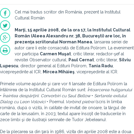
Cel mai tradus scriitor din România, prezent la Institutul
Cultural Român
Marţi, 15 aprilie 2008, de la ora 17, la Institutul Cultural
Român (Aleea Alexandru nr. 38, Bucureşti) are loc, în
prezenţa scriitorului
Norman Manea
, lansarea seriei de
autor care îi este consacrată de Editura Polirom. La eveniment
vor participa
Carmen Muşat
, critic literar, redactor­-şef al
revistei Observator cultural,
Paul Cernat
, critic literar,
Silviu
Lupescu
, director general al Editurii Polirom,
Tania Radu
,
vicepreşedinte al ICR,
Mircea Mihăieş
, vicepreşedinte al ICR.
Primele volume apărute şi care vor fi lansate de Editura Polirom la
întâlnirea de la Institutul Cultural Român sunt:
Întoarcerea huliganului
•
Înaintea despărţirii
.
Convorbiri cu Saul Bellow
•
Sertarele exilului
.
Dialog cu Leon Volovici
• Poemul
Vorbind pietrei
(scris în limba
română, după o vizită, în calitate de invitat de onoare, la târgul de
carte de la Ierusalim, în 2003; textul apare însoţit de traducerile în
zece limbi şi de ilustraţii semnate de Tudor Jebeleanu).
De la plecarea sa din ţară în 1986, vizita din aprilie 2008 este a doua