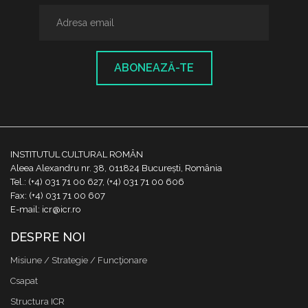
ABONEAZĂ-TE
INSTITUTUL CULTURAL ROMÂN
Aleea Alexandru nr. 38, 011824 București, România
Tel.: (+4) 031 71 00 627, (+4) 031 71 00 606
Fax: (+4) 031 71 00 607
E-mail: icr@icr.ro
DESPRE NOI
Misiune / Strategie / Funcţionare
Csapat
Structura ICR