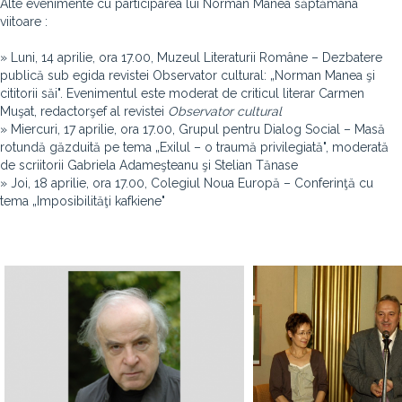
Alte evenimente cu participarea lui Norman Manea săptămâna
viitoare :
» Luni, 14 aprilie, ora 17.00, Muzeul Literaturii Române – Dezbatere
publică sub egida revistei Observator cultural: „Norman Manea şi
cititorii săi". Evenimentul este moderat de criticul literar Carmen
Muşat, redactor­şef al revistei
Observator cultural
» Miercuri, 17 aprilie, ora 17.00, Grupul pentru Dialog Social – Masă
rotundă găzduită pe tema „Exilul – o traumă privilegiată", moderată
de scriitorii Gabriela Adameşteanu şi Stelian Tănase
» Joi, 18 aprilie, ora 17.00, Colegiul Noua Europă – Conferinţă cu
tema „Imposibilităţi kafkiene"