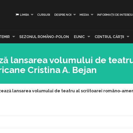
LIMBA
CURSURI
DESPRE NOI
MEDIA
INFORMAȚII DE INTERES
TEMIR
SEZONUL ROMÂNO-POLON
EUNIC
CENTRUL CĂRŢII
ă lansarea volumului de teatru
icane Cristina A. Bejan
ează lansarea volumului de teatru al scriitoarei româno-ameri