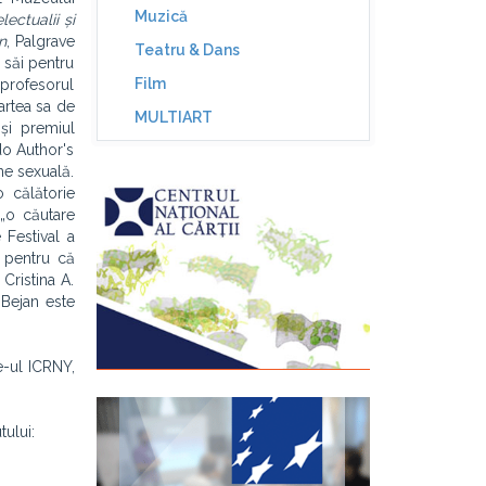
Muzică
electualii și
n
, Palgrave
Teatru & Dans
 săi pentru
Film
 profesorul
artea sa de
MULTIART
și premiul
do Author's
ne sexuală.
o călătorie
 „o căutare
 Festival a
e pentru că
Cristina A.
 Bejan este
te-ul ICRNY,
tului: