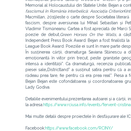
Memorial al Holocaustului din Statele Unite, Bejan a contr
fascismul în România interbelică: Asociația Criterion
(
In
Macmillan, 2019)este o carte despre Societatea literară C
fascism, despre aversiunea lui Mihail Sebastian și Pe
Vladimir Tismăneanu. Cartea a fost apreciată de Marci S
poezie de debut,
Green Horses On the Walls
, a câș
Independent Press Book Award. Bejan a fost finalistă la
League Book Award. Poeziile ei sunt în mare parte desp
În susținerea cărții, dramaturga Saviana Stănescu a d
emoționantă în viitor prin trecut, peste granițele geog
intensă a identității”. Ca dramaturgă, recenzia publica
piesei sale„Districtland” a susținut satira pentru că a
rădeau prea tare, fie pentru că era prea real”. Piesa a
Bejan Bejan este cofondatoarea și coordonatoarea grup
Lady Godiva.
Detaliile evenimentului,prezentarea autoarei și a cărții, 
la adresa:
https://www.rciusa.info/events/fervent-cristi
Mai multe detalii despre proiectele în desfășurare ale ICR
Facebook:
https://www.facebook.com/RCINY/