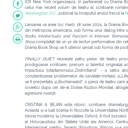
ICR New York organizează, în parteneriat cu Drama B
celui mai recent volum de teatru al scriitoarei român
Washington, D.C.
,
publicat la începutul anului trecut la
N
Lansarea va avea loc marți, 18 iunie 2024, la Drama Boo
din metropola americană, sub forma unui dialog între sc
studiu
Intellectuals and Fascism in Interwar Romania:
Show
,
completat de un șir de lecturi performative din ce
Drama Book Shop va fi ulterior lansat sub formă de podc
FINALLY QUIET
reunește patru piese de teatru provo
prodigioasei scriitoare, precum și talentul originalal
impactului totalitarismului;„Districtland” - o satir
conștientizarea problemelor de sănătate mintală; și„Life
va fi prezentată și„Buchenwald”, o piesă de teatru care 
sovietici după cel de-al Doilea Război Mondial, atrăgân
agresiunii rusești.
CRISTINA A. BEJAN este istoric, scriitoare, dramatur
Aceasta și-a luat licența în filozofie la Universitatea No
Istorie modernă la Universitatea Oxford. A fost bursier
al Holocaustului din Statele Unite ale Americii, Centr
Internațional pentru Savanți Woodrow Wilson și-a prez