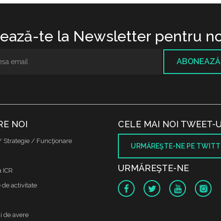
ază-te la Newsletter pentru no
ABONEAZĂ
RE NOI
CELE MAI NOI TWEET-U
/ Strategie / Funcţionare
URMĂREŞTE-NE PE TWITT
URMĂREŞTE-NE
a ICR
de activitate
i de avere