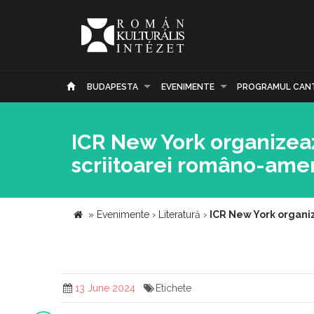
BUDAPESTA
EVENIMENTE
PROGRAMUL CAN
ICR New York organizeaz
scriitoarei româno-amer
»
Evenimente
›
Literatură
›
ICR New York organiz
13 June 2024
Etichete