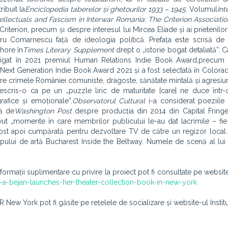
ibuit la
Enciclopedia taberelor și ghetourilor 1933 – 1945
. Volumul
Int
tellectuals and Fascism in Interwar Romania: The Criterion Associatio
riterion, precum și despre interesul lui Mircea Eliade și ai prietenilor
tru Comarnescu față de ideologia politică. Prefața este scrisă de
hore în
Times Literary Supplement
drept o „istorie bogat detaliată”. C
tigat în 2021 premiul Human Relations Indie Book Award,precum 
 Next Generation Indie Book Award 2021 și a fost selectată în Colora
re crimele României comuniste, dragoste, sănătate mintală și agresiu
escris-o ca pe un „puzzle liric de maturitate [care] ne duce într-
rafice și emoționale”.
Observatorul Cultural
i-a considerat poeziile
tă de
Washington Post
despre producția din 2014 din Capital Fringe
 avut „momente în care membrilor publicului le-au dat lacrimile – fi
 fost apoi cumpărată pentru dezvoltare TV de către un regizor local. 
ului de artă Bucharest Inside the Beltway. Numele de scenă al lui
informații suplimentare cu privire la proiect pot fi consultate pe websi
na-a-bejan-launches-her-theater-collection-book-in-new-york
 New York pot fi găsite pe rețelele de socializare și website-ul Institu