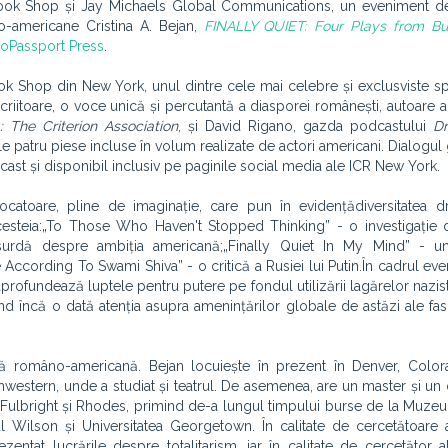
ook Shop și Jay Michaels Global Communications, un eveniment de
o-americane Cristina A. Bejan,
FINALLY QUIET: Four Plays from Bu
oPassport Press
.
k Shop din New York, unul dintre cele mai celebre și exclusviste spaț
riitoare, o voce unică și percutantă a diasporei românești, autoare a
 The Criterion Association
, și David Rigano, gazda podcastului
D
le patru piese incluse în volum realizate de actori americani. Dialogul
ast și disponibil inclusiv pe paginile social media ale ICR New York.
catoare, pline de imaginație, care pun în evidențădiversitatea dr
 acesteia:„To Those Who Haven't Stopped Thinking” - o investigație 
ă absurdă despre ambiția americană;„Finally Quiet In My Mind” - un
 According To Swami Shiva” - o critică a Rusiei lui Putin.În cadrul eve
aprofundează luptele pentru putere pe fondul utilizării lagărelor nazis
d încă o dată atenția asupra amenințărilor globale de astăzi ale fas
gă româno-americană. Bejan locuiește în prezent în Denver, Colora
rthwestern, unde a studiat și teatrul. De asemenea, are un master și un
ă Fulbright și Rhodes, primind de-a lungul timpului burse de la Muze
ul Wilson și Universitatea Georgetown. În calitate de cercetătoare 
entat lucrările despre totalitarism, iar în calitate de cercetător 