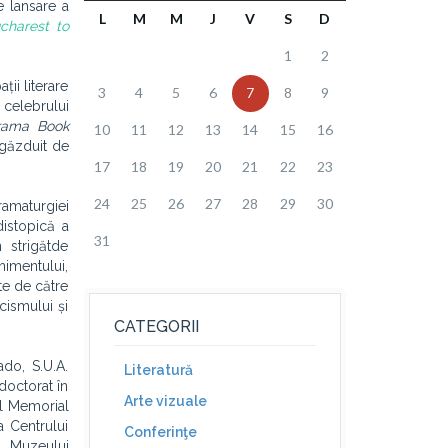
 lansare a
L
M
M
J
V
S
D
charest to
1
2
ii literare
3
4
5
6
7
8
9
 celebrului
rama Book
10
11
12
13
14
15
16
 găzduit de
17
18
19
20
21
22
23
24
25
26
27
28
29
30
amaturgiei
distopică a
31
 strigătde
nimentului,
te de către
cismului și
CATEGORII
do, S.U.A.
Literatură
 doctorat în
Arte vizuale
ul Memorial
a Centrului
Conferinţe
al Muzeului