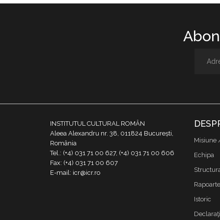
Abone
DESP
INSTITUTUL CULTURAL ROMÂN
Aleea Alexandru nr. 38, 011824 București,
Misiune 
România
Tel.: (+4) 031 71 00 627, (+4) 031 71 00 606
Echipa
Fax: (+4) 031 71 00 607
Structur
E-mail: icr@icr.ro
Rapoarte 
Istoric
Declaraţi