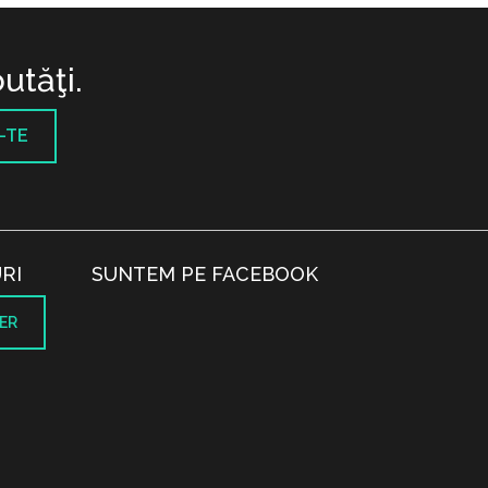
utăţi.
-TE
RI
SUNTEM PE FACEBOOK
ER