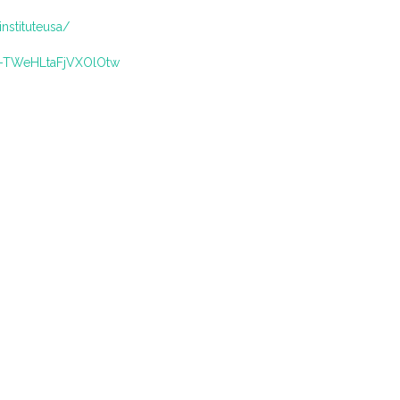
nstituteusa/
C-TWeHLtaFjVXOlOtw