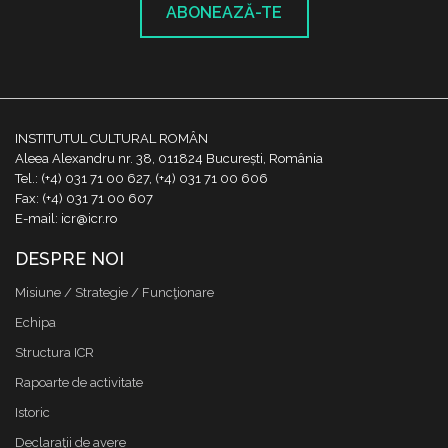
ABONEAZĂ-TE
INSTITUTUL CULTURAL ROMÂN
Aleea Alexandru nr. 38, 011824 București, România
Tel.: (+4) 031 71 00 627, (+4) 031 71 00 606
Fax: (+4) 031 71 00 607
E-mail: icr@icr.ro
DESPRE NOI
Misiune / Strategie / Funcţionare
Echipa
Structura ICR
Rapoarte de activitate
Istoric
Declaraţii de avere