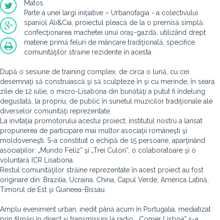
Matos.
Parte a unei largi iniţiative – Urbanofagia - a colectivului
spaniol Ali&Cia, proiectul pleacă de la o premisă simplă:
confecţionarea machetei unui oraş-gazdă, utilizând drept
materie primă feluri de mâncare tradiţională, specifice
comunităţilor străine rezidente în acesta.
După o sesiune de training complex, de circa o lună, cu cei
desemnaţi să construiască şi să sculpteze în şi cu merinde, în seara
zilei de 12 iulie, o micro-Lisabona din bunătăţi a putut fi îndelung
degustată, la propriu, de public în sunetul muzicilor tradiţionale ale
diverselor comunităţi reprezentate.
La invitaţia promotorului acestui proiect, institutul nostru a lansat
propunerea de participare mai multor asociaţii româneşti şi
moldoveneşti. S-a constituit o echipă de 15 persoane, aparţinând
asociaţiilor: „Mundo Feliz” şi „Trei Culori”, o colaboratoare şi o
voluntară ICR Lisabona.
Restul comunităţilor străine reprezentate în acest proiect au fost
originare din: Brazilia, Ucraina, China, Capul Verde, America Latină,
Timorul de Est şi Guineea-Bissau.
Amplu eveniment urban, inedit până acum în Portugalia, mediatizat
prin filmări în direct şi transmisiuni la radio, „Comer Lisboa” s-a