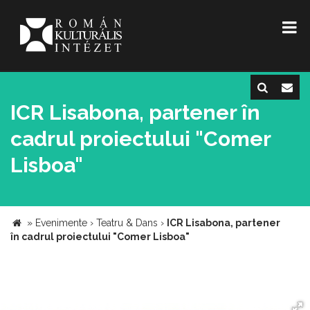
ICR Lisabona, partener în
cadrul proiectului "Comer
Lisboa"
»
Evenimente
›
Teatru & Dans
›
ICR Lisabona, partener
în cadrul proiectului "Comer Lisboa"