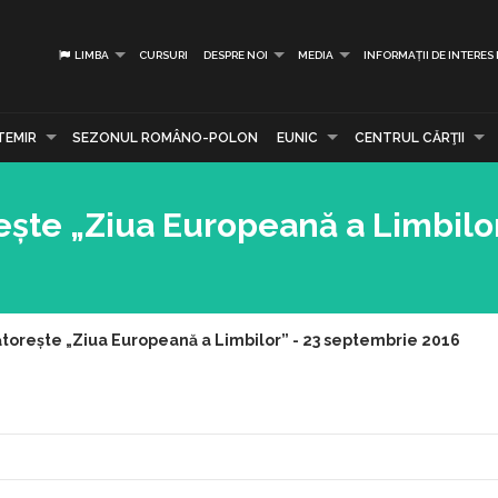
LIMBA
CURSURI
DESPRE NOI
MEDIA
INFORMAȚII DE INTERES
TEMIR
SEZONUL ROMÂNO-POLON
EUNIC
CENTRUL CĂRŢII
ște „Ziua Europeană a Limbilor
torește „Ziua Europeană a Limbilor” - 23 septembrie 2016