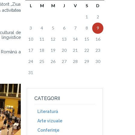
torit „Ziua
L
M
M
J
V
S
D
activitatea
1
2
3
4
5
6
7
8
9
cultural de
 lingvistice
10
11
12
13
14
15
16
17
18
19
20
21
22
23
ra Română a
24
25
26
27
28
29
30
31
CATEGORII
Literatură
Arte vizuale
Conferinţe