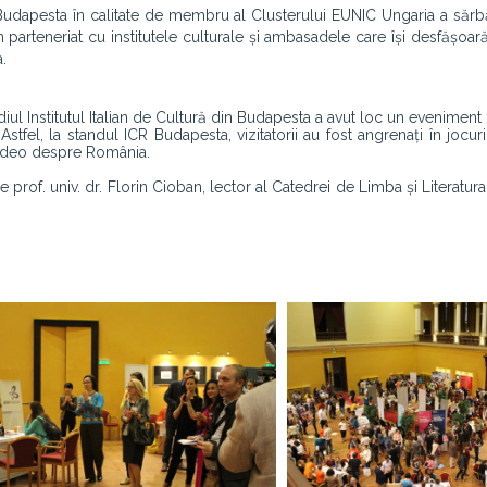
Budapesta în calitate de membru al Clusterului EUNIC Ungaria a sărbă
parteneriat cu institutele culturale și ambasadele care își desfășoară 
a.
ul Institutul Italian de Cultură din Budapesta a avut loc un eveniment 
Astfel, la standul ICR Budapesta, vizitatorii au fost angrenați în jocuri
 video despre România.
prof. univ. dr. Florin Cioban, lector al Catedrei de Limba și Literatu