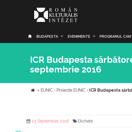
BUDAPESTA
EVENIMENTE
PROGRAMUL CAN
ICR Budapesta sărbătore
septembrie 2016
»
EUNIC
›
Proiecte EUNIC
›
ICR Budapesta sărbă
23 September 2016
Etichete