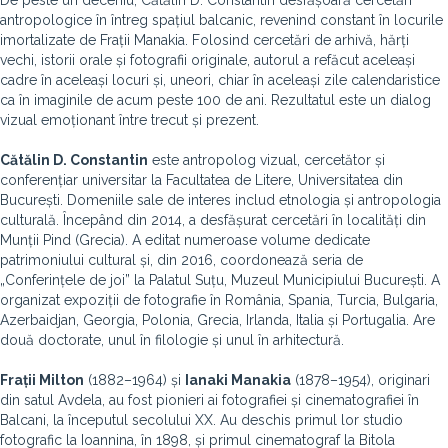
De peste un deceniu, Cătălin D. Constantin desfășoară cercetări
antropologice în întreg spațiul balcanic, revenind constant în locurile
imortalizate de Frații Manakia. Folosind cercetări de arhivă, hărți
vechi, istorii orale și fotografii originale, autorul a refăcut aceleași
cadre în aceleași locuri și, uneori, chiar în aceleași zile calendaristice
ca în imaginile de acum peste 100 de ani. Rezultatul este un dialog
vizual emoționant între trecut și prezent.
Cătălin D. Constantin
este antropolog vizual, cercetător și
conferențiar universitar la Facultatea de Litere, Universitatea din
București. Domeniile sale de interes includ etnologia și antropologia
culturală. Începând din 2014, a desfășurat cercetări în localități din
Munții Pind (Grecia). A editat numeroase volume dedicate
patrimoniului cultural și, din 2016, coordonează seria de
„Conferințele de joi” la Palatul Suțu, Muzeul Municipiului București. A
organizat expoziții de fotografie în România, Spania, Turcia, Bulgaria,
Azerbaidjan, Georgia, Polonia, Grecia, Irlanda, Italia și Portugalia. Are
două doctorate, unul în filologie și unul în arhitectură.
Frații Milton
(1882–1964) și
Ianaki Manakia
(1878–1954), originari
din satul Avdela, au fost pionieri ai fotografiei și cinematografiei în
Balcani, la începutul secolului XX. Au deschis primul lor studio
fotografic la Ioannina, în 1898, și primul cinematograf la Bitola