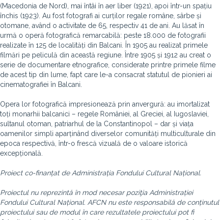
(Macedonia de Nord), mai întâi în aer liber (1921), apoi într-un spațiu
închis (1923). Au fost fotografi ai curților regale române, sârbe și
otomane, având o activitate de 65, respectiv 41 de ani. Au lăsat în
urmă o operă fotografică remarcabilă: peste 18.000 de fotografii
realizate în 125 de localități din Balcani. În 1905 au realizat primele
filmări pe peliculă din această regiune. Între 1905 și 1912 au creat o
serie de documentare etnografice, considerate printre primele filme
de acest tip din lume, fapt care le-a consacrat statutul de pionieri ai
cinematografiei în Balcani.
Opera lor fotografică impresionează prin anvergură: au imortalizat
toți monarhii balcanici – regele României, al Greciei, al Iugoslaviei,
sultanul otoman, patriarhul de la Constantinopol – dar și viața
oamenilor simpli aparținând diverselor comunități multiculturale din
epoca respectivă, într-o frescă vizuală de o valoare istorică
excepțională.
Proiect co-finanțat de Administrația Fondului Cultural Național.
Proiectul nu reprezintă în mod necesar poziţia Administrației
Fondului Cultural Național. AFCN nu este responsabilă de conținutul
proiectului sau de modul în care rezultatele proiectului pot fi