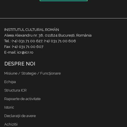
INSTITUTUL CULTURAL ROMÂN
Aleea Alexandru nr. 38, 011824 București, România
Tel.: (+4) 031 71 00 627, (+4) 031 71 00 606
Fax: (+4) 031 71 00 607
E-mail: icr@icr.ro
DESPRE NOI
Misiune / Strategie / Funcţionare
Echipa
Structura ICR
Rapoarte de activitate
Istoric
Declaraţii de avere
Achizitii