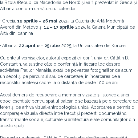
la Bitola (Republica Macedonia de Nord) și va fi prezentat în Grecia și
Albania conform următorului calendar:
· Grecia:
12 aprilie – 26 mai
2025, la Galeria de Artă Modernă
Averoff din Mețovo și
14 – 17 aprilie
2025, la Galeria Municipală de
Artă din Ioannina
· Albania:
22 aprilie – 25 iulie
2025, la Universitatea din Korcea
Cu prilejul vernisajelor, autorul expoziției, conf. univ. dr. Cătălin D.
Constantin, va susține câte o conferință în fiecare loc despre
activitatea Fraților Manakia, axată pe povestea fotografiilor de acum
un secol și pe parcursul său de cercetare, în încercarea de a
reconstitui aceleași cadre, la o distanță de peste 100 de ani.
Acest demers de recuperare a memoriei vizuale și istorice a unei
epoci esențiale pentru spațiul balcanic se bazează pe o cercetare de
teren și de arhivă vizual-antropologică unică. Abordarea a permis o
comparație vizuală directă între trecut și prezent, documentând
transformările sociale, culturale și arhitecturale ale comunităților din
aceste spații.