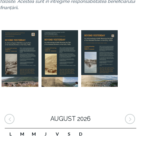
folosite. Acestea sunt în întregime responsabilitatea beneficiarului
finanțării
.
AUGUST 2026
L
M
M
J
V
S
D