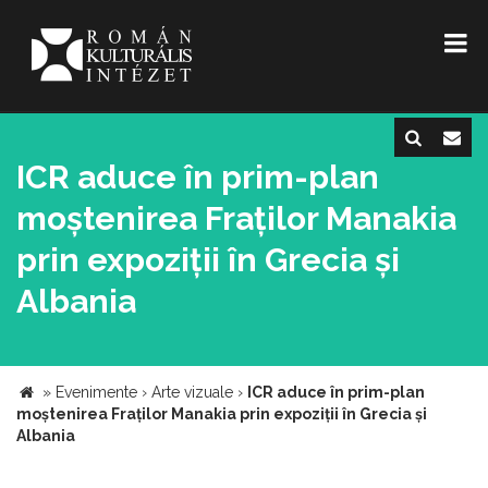
ICR aduce în prim-plan
moștenirea Fraților Manakia
prin expoziții în Grecia și
Albania
»
Evenimente
›
Arte vizuale
›
ICR aduce în prim-plan
moștenirea Fraților Manakia prin expoziții în Grecia și
Albania