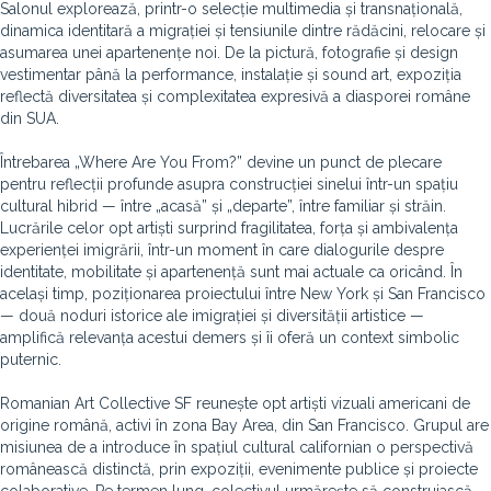
Salonul explorează, printr-o selecție multimedia și transnațională,
dinamica identitară a migrației și tensiunile dintre rădăcini, relocare și
asumarea unei apartenențe noi. De la pictură, fotografie și design
vestimentar până la performance, instalație și sound art, expoziția
reflectă diversitatea și complexitatea expresivă a diasporei române
din SUA.
Întrebarea „Where Are You From?” devine un punct de plecare
pentru reflecții profunde asupra construcției sinelui într-un spațiu
cultural hibrid — între „acasă” și „departe”, între familiar și străin.
Lucrările celor opt artiști surprind fragilitatea, forța și ambivalența
experienței imigrării, într-un moment în care dialogurile despre
identitate, mobilitate și apartenență sunt mai actuale ca oricând. În
același timp, poziționarea proiectului între New York și San Francisco
— două noduri istorice ale imigrației și diversității artistice —
amplifică relevanța acestui demers și îi oferă un context simbolic
puternic.
Romanian Art Collective SF reunește opt artiști vizuali americani de
origine română, activi în zona Bay Area, din San Francisco. Grupul are
misiunea de a introduce în spațiul cultural californian o perspectivă
românească distinctă, prin expoziții, evenimente publice și proiecte