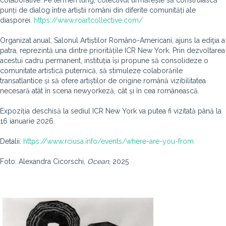
colaborative. Pe termen lung, colectivul urmărește să construiască
punți de dialog între artiștii români din diferite comunități ale
diasporei.
https://www.roartcollective.com/
Organizat anual, Salonul Artiștilor Româno-Americani, ajuns la ediţia a
patra, reprezintă una dintre prioritățile ICR New York. Prin dezvoltarea
acestui cadru permanent, instituția își propune să consolideze o
comunitate artistică puternică, să stimuleze colaborările
transatlantice și să ofere artiștilor de origine română vizibilitatea
necesară atât în scena newyorkeză, cât și în cea românească.
Expoziția deschisă la sediul ICR New York va putea fi vizitată până la
16 ianuarie 2026.
Detalii:
https://www.rciusa.info/events/where-are-you-from
Foto: Alexandra Cicorschi,
Ocean
, 2025