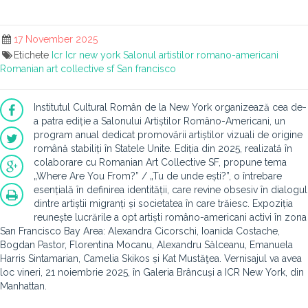
17 November 2025
Etichete
Icr
Icr new york
Salonul artistilor romano-americani
Romanian art collective sf
San francisco
Institutul Cultural Român de la New York organizează cea de-
a patra ediție a Salonului Artiștilor Româno-Americani, un
program anual dedicat promovării artiștilor vizuali de origine
română stabiliți în Statele Unite. Ediția din 2025, realizată în
colaborare cu Romanian Art Collective SF, propune tema
„Where Are You From?” / „Tu de unde ești?”, o întrebare
esențială în definirea identității, care revine obsesiv în dialogul
dintre artiștii migranți și societatea în care trăiesc. Expoziția
reunește lucrările a opt artiști româno-americani activi în zona
San Francisco Bay Area: Alexandra Cicorschi, Ioanida Costache,
Bogdan Pastor, Florentina Mocanu, Alexandru Sălceanu, Emanuela
Harris Sintamarian, Camelia Skikos și Kat Mustăţea. Vernisajul va avea
loc vineri, 21 noiembrie 2025, în Galeria Brâncuși a ICR New York, din
Manhattan.