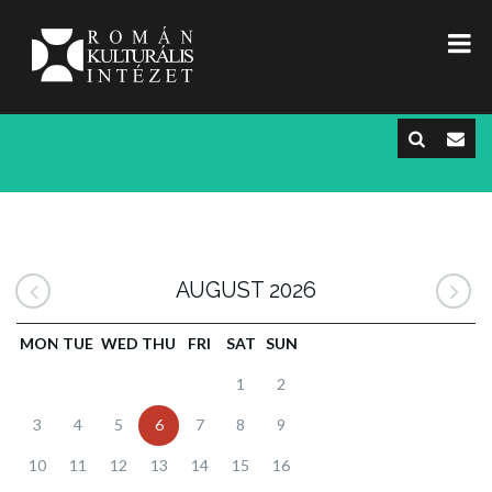
AUGUST 2026
MON
TUE
WED
THU
FRI
SAT
SUN
1
2
3
4
5
6
7
8
9
10
11
12
13
14
15
16