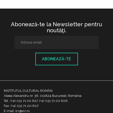
Abonează-te la Newsletter pentru
noutăţi.
ABONEAZĂ-TE
INSTITUTUL CULTURAL ROMÂN
Aleea Alexandru nr. 38, 011824 București, România
Tel.: (+4) 031 71 00 627, (+4) 031 71 00 606
Fax: (+4) 031 71 00 607
E-mail: icr@icr.ro