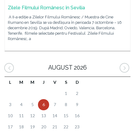
Zilele Filmului Românesc în Sevilia
A II-a ediție a Zilelor Filmului Românesc / Muestra de Cine
Rumano en Sevilla se va desfășura în perioada 7 octombrie – 16
decembrie 2019. După Madrid, Oviedo, Valencia, Barcelona,
Tenerife, filmele selectate pentru Festivalul Zilele Filmului
Românesc, a
AUGUST 2026
L
M
M
J
V
S
D
1
2
3
4
5
6
7
8
9
10
11
12
13
14
15
16
17
18
19
20
21
22
23