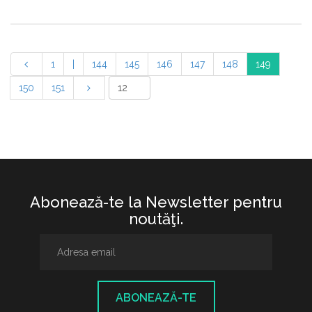
1
|
144
145
146
147
148
149
150
151
Abonează-te la Newsletter pentru
noutăţi.
ABONEAZĂ-TE