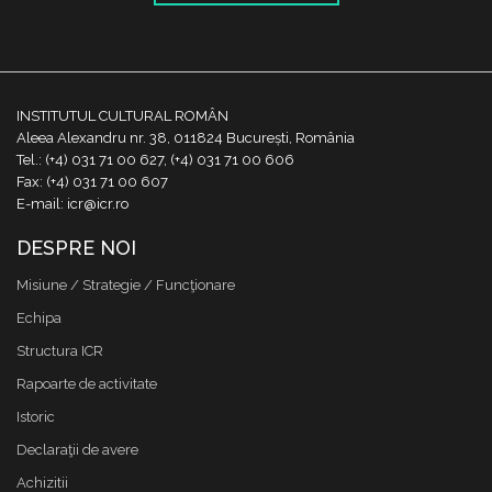
INSTITUTUL CULTURAL ROMÂN
Aleea Alexandru nr. 38, 011824 București, România
Tel.: (+4) 031 71 00 627, (+4) 031 71 00 606
Fax: (+4) 031 71 00 607
E-mail: icr@icr.ro
DESPRE NOI
Misiune / Strategie / Funcţionare
Echipa
Structura ICR
Rapoarte de activitate
Istoric
Declaraţii de avere
Achizitii