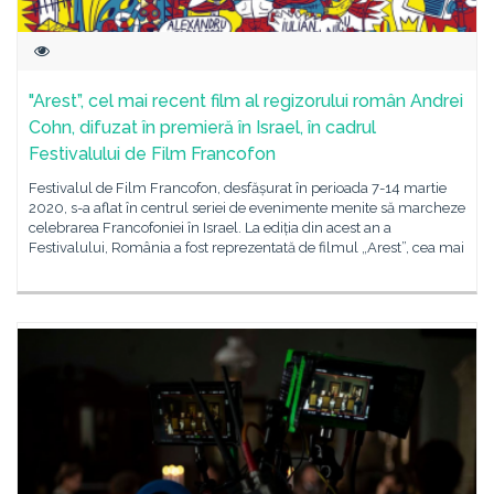
"Arest”, cel mai recent film al regizorului român Andrei
Cohn, difuzat în premieră în Israel, în cadrul
Festivalului de Film Francofon
Festivalul de Film Francofon, desfășurat în perioada 7-14 martie
2020, s-a aflat în centrul seriei de evenimente menite să marcheze
celebrarea Francofoniei în Israel. La ediția din acest an a
Festivalului, România a fost reprezentată de filmul „Arest”, cea mai