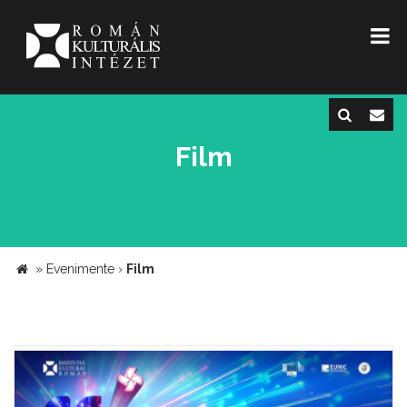
Film
»
Evenimente
›
Film