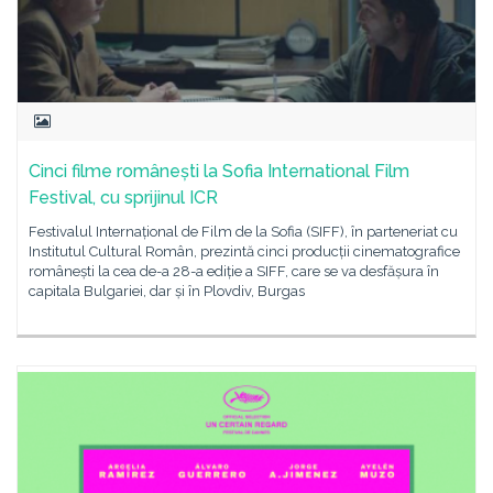
Cinci filme românești la Sofia International Film
Festival, cu sprijinul ICR
Festivalul Internațional de Film de la Sofia (SIFF), în parteneriat cu
Institutul Cultural Român, prezintă cinci producții cinematografice
românești la cea de-a 28-a ediție a SIFF, care se va desfășura în
capitala Bulgariei, dar și în Plovdiv, Burgas