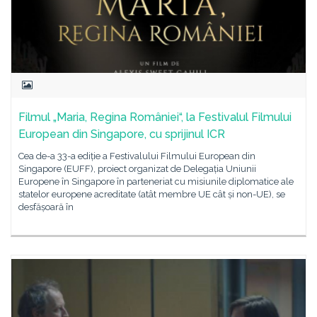
Filmul „Maria, Regina României“, la Festivalul Filmului
European din Singapore, cu sprijinul ICR
Cea de-a 33-a ediție a Festivalului Filmului European din
Singapore (EUFF), proiect organizat de Delegația Uniunii
Europene în Singapore în parteneriat cu misiunile diplomatice ale
statelor europene acreditate (atât membre UE cât și non-UE), se
desfășoară în