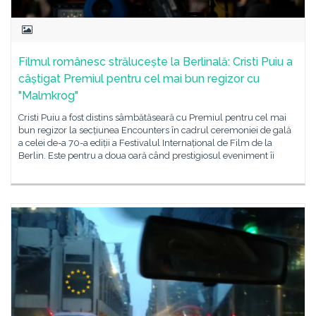
Filmul românesc strălucește la Berlinală: Cristi Puiu a
câștigat Premiul pentru cel mai bun regizor cu
"Malmkrog"
Cristi Puiu a fost distins sâmbătăseară cu Premiul pentru cel mai
bun regizor la secțiunea Encounters în cadrul ceremoniei de gală
a celei de-a 70-a ediții a Festivalul Internațional de Film de la
Berlin. Este pentru a doua oară când prestigiosul eveniment îi