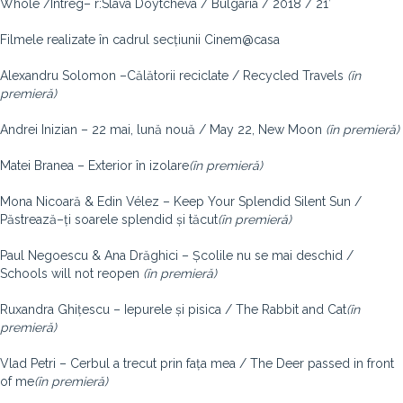
Whole /Întreg– r:Slava Doytcheva / Bulgaria / 2018 / 21’
Filmele realizate în cadrul secțiunii Cinem@casa
Alexandru Solomon –Călătorii reciclate / Recycled Travels
(în
premieră)
Andrei Inizian – 22 mai, lună nouă / May 22, New Moon
(în premieră)
Matei Branea – Exterior în izolare
(în premieră)
Mona Nicoară & Edin Vélez – Keep Your Splendid Silent Sun /
Păstrează–ți soarele splendid și tăcut
(în premieră)
Paul Negoescu & Ana Drăghici – Școlile nu se mai deschid /
Schools will not reopen
(în premieră)
Ruxandra Ghițescu – Iepurele și pisica / The Rabbit and Cat
(în
premieră)
Vlad Petri – Cerbul a trecut prin fața mea / The Deer passed in front
of me
(în premieră)