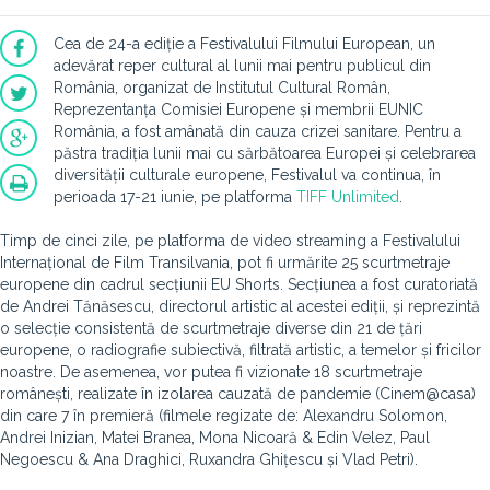
Cea de 24-a ediție a Festivalului Filmului European, un
adevărat reper cultural al lunii mai pentru publicul din
România, organizat de Institutul Cultural Român,
Reprezentanța Comisiei Europene și membrii EUNIC
România, a fost amânată din cauza crizei sanitare. Pentru a
păstra tradiția lunii mai cu sărbătoarea Europei și celebrarea
diversității culturale europene, Festivalul va continua, în
perioada 17-21 iunie, pe platforma
TIFF Unlimited
.
Timp de cinci zile, pe platforma de video streaming a Festivalului
Internațional de Film Transilvania, pot fi urmărite 25 scurtmetraje
europene din cadrul secțiunii EU Shorts. Secțiunea a fost curatoriată
de Andrei Tănăsescu, directorul artistic al acestei ediții, și reprezintă
o selecție consistentă de scurtmetraje diverse din 21 de țări
europene, o radiografie subiectivă, filtrată artistic, a temelor și fricilor
noastre. De asemenea, vor putea fi vizionate 18 scurtmetraje
românești, realizate în izolarea cauzată de pandemie (Cinem@casa)
din care 7 în premieră (filmele regizate de: Alexandru Solomon,
Andrei Inizian, Matei Branea, Mona Nicoară & Edin Velez, Paul
Negoescu & Ana Draghici, Ruxandra Ghițescu și Vlad Petri).