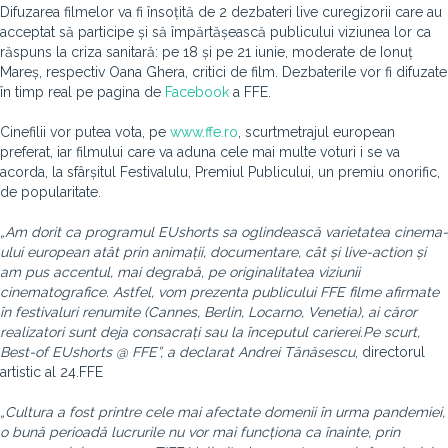
Difuzarea filmelor va fi însoțită de 2 dezbateri live curegizorii care au
acceptat să participe și să împărtășească publicului viziunea lor ca
răspuns la criza sanitară: pe 18 și pe 21 iunie, moderate de Ionuț
Mareș, respectiv Oana Ghera, critici de film. Dezbaterile vor fi difuzate
în timp real pe pagina de
Facebook
a FFE.
Cinefilii vor putea vota, pe
www.ffe.ro
, scurtmetrajul european
preferat, iar filmului care va aduna cele mai multe voturi i se va
acorda, la sfârșitul Festivalulu, Premiul Publicului, un premiu onorific,
de popularitate.
„Am dorit ca programul EUshorts sa oglindească varietatea cinema-
ului european atât prin animații, documentare, cât și live-action și
am pus accentul, mai degrabă, pe originalitatea viziunii
cinematografice. Astfel, vom prezenta publicului FFE filme afirmate
în festivaluri renumite (Cannes, Berlin, Locarno, Venetia), ai căror
realizatori sunt deja consacrați sau la începutul carierei.
Pe scurt,
Best-of EUshorts @ FFE
”, a declarat Andrei Tănăsescu
, directorul
artistic al 24.FFE
„Cultura a fost printre cele mai afectate domenii în urma pandemiei,
o bună perioadă lucrurile nu vor mai funcționa ca înainte, prin