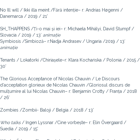
No Ill will / Ikki illa meint /Fără intenție– r: Andrias Høgenni /
Danemarca / 2019 / 21’
SH_THAPPENS /Ți-o mai și iei– r: Michaela Mihályi, David Štumpf /
Slovacia / 2019 / 13′
animație
Symbiosis /Simbioză– r:Nadja Andrasev / Ungaria /2019 / 13′
animație
Tenants / Lokatorki /Chiriașele–r: Klara Kochańska / Polonia / 2015 /
30’
The Glorious Acceptance of Nicolas Chauvin / Le Discours
d'acceptation glorieux de Nicolas Chauvin /Gloriosul discurs de
mulțumire al lui Nicolas Chauvin– r: Benjamin Crotty / Franța / 2018
/ 26′
Zombies /Zombii- Baloji / Belgia / 2018 / 13’
Who talks
/ Ingen Lyssnar /Cine vorbește– r: Elin Övergaard /
Suedia / 2019 / 15’