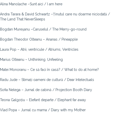
Alina Manolache –Sunt aici / I am here
Andra Tarara & David Schwartz –Ținutul care nu doarme niciodată /
The Land That NeverSleeps
Bogdan Mureșanu –
Caruselul / The Merry-go-round
Bogdan Theodor Olteanu – Ananas / Pineapple
Laura Pop – Atrii, ventricule / Atriums, Ventricles
Marius Olteanu – Unthinking. Unfeeling
Matei Monoranu – Ce să faci în casă? / What to do at home?
Radu Jude – Stimați oameni de cultură / Dear Intelectuals
Sofia Nelega – Jurnal de cabină / Projection Booth Diary
Teona Galgoțiu – Elefant departe / Elephant far away
Vlad Popa – Jurnal cu mama / Diary with my Mother