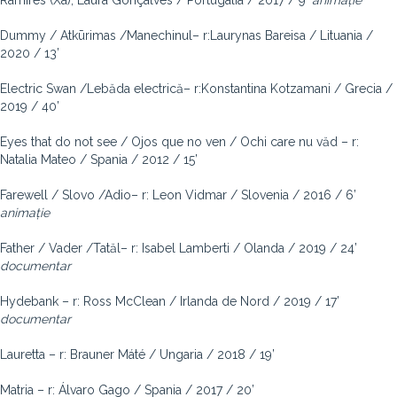
Ramires (Xá), Laura Gonçalves / Portugalia / 2017 / 9′
animație
Dummy / Atkūrimas /Manechinul– r:Laurynas Bareisa / Lituania /
2020 / 13’
Electric Swan /Lebăda electrică– r:Konstantina Kotzamani / Grecia /
2019 / 40’
Eyes that do not see / Ojos que no ven / Ochi care nu văd – r:
Natalia Mateo / Spania / 2012 / 15’
Farewell / Slovo /Adio– r: Leon Vidmar / Slovenia / 2016 / 6’
animație
Father / Vader /Tatăl– r: Isabel Lamberti / Olanda / 2019 / 24’
documentar
Hydebank – r: Ross McClean / Irlanda de Nord / 2019 / 17’
documentar
Lauretta – r: Brauner Máté / Ungaria / 2018 / 19’
Matria – r: Álvaro Gago / Spania / 2017 / 20’