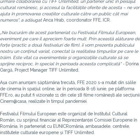
urmare colaborarea cu TIFF Unlimited, un partener unic în peisajul
cultural românesc, și accesul la facilitățile oferite de acesta – ne vor
ajuta în promovarea creațiilor culturale către un public cât mai
numeros", a adăugat
Anca Hrab, coordonator FFE, ICR.
„Ne bucurăm de acest parteneriat cu Festivalul Filmului European,
eveniment pe care îl apreciem foarte mult. Prin această alăturare de
forțe (practic a două festivaluri de film), îi vom prezenta publicului
nostru un conținut variat, conectat la realitatea timpurilor pe care le
trăim. Este vital ca evenimentele și organizațiile culturale să se
sprijine reciproc, în special în perioada aceasta complicată" -
Dorina
Oargă, Project Manager TIFF Unlimited.
Așa cum anunțam săptămâna trecută, FFE 2020 s-a mutat din sălile
de cinema în spațiul online, iar în perioada 8-16 iunie, pe platforma
FFE.ro, au putut fi vizionate 11 din cele 18 filme românești ale secțiunii
Cinem@casa, realizate în timpul pandemiei.
Festivalul Filmului European este organizat de Institutul Cultural
Român, cu sprijinul financiar al Reprezentanței Comisiei Europene în
România, în parteneriat cu EUNICRomânia, ambasadele, centrele,
institutele culturale europene și TIFF Unlimited.