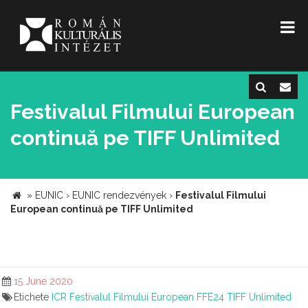
Festivalul Filmului European
continuă pe TIFF Unlimited
»
EUNIC
›
EUNIC rendezvények
›
Festivalul Filmului
European continuă pe TIFF Unlimited
15 June 2020
Etichete
ICR
Festivalul Filmului European
FFE24
TIFF Unlimited