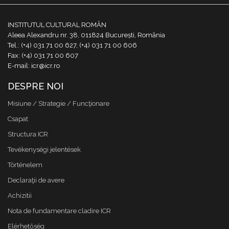
INSTITUTUL CULTURAL ROMÂN
Aleea Alexandru nr. 38, 011824 București, România
Tel.: (+4) 031 71 00 627, (+4) 031 71 00 606
Fax: (+4) 031 71 00 607
E-mail: icr@icr.ro
DESPRE NOI
Misiune / Strategie / Funcţionare
Csapat
Structura ICR
Tevékenységi jelentések
Történelem
Declaraţii de avere
Achizitii
Nota de fundamentare cladire ICR
Elérhetőség