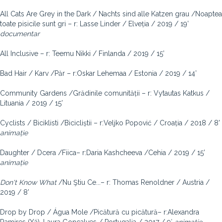
All Cats Are Grey in the Dark / Nachts sind alle Katzen grau /Noaptea
toate pisicile sunt gri – r: Lasse Linder / Elveția / 2019 / 19’
documentar
All Inclusive – r: Teemu Nikki / Finlanda / 2019 / 15’
Bad Hair / Karv /Păr – r:Oskar Lehemaa / Estonia / 2019 / 14’
Community Gardens /Grădinile comunității – r: Vytautas Katkus /
Lituania / 2019 / 15’
Cyclists / Biciklisti /Bicicliștii – r:Veljko Popović / Croația / 2018 / 8'
animație
Daughter / Dcera /Fiica– r:Daria Kashcheeva /Cehia / 2019 / 15’
animație
Don't Know What
/Nu Ştiu Ce...– r: Thomas Renoldner / Austria /
2019 / 8’
Drop by Drop / Água Mole /Picătură cu picătură– r:Alexandra