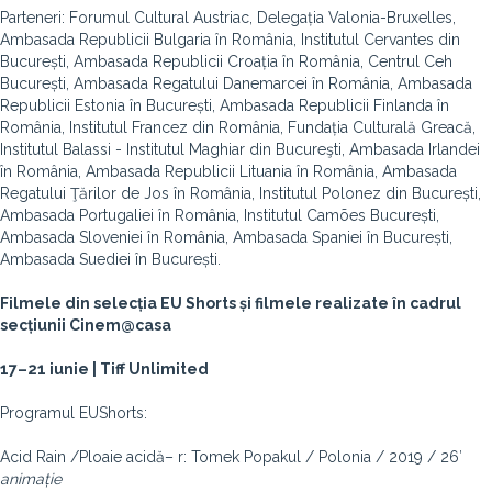
Parteneri: Forumul Cultural Austriac, Delegația Valonia-Bruxelles,
Ambasada Republicii Bulgaria în România, Institutul Cervantes din
București, Ambasada Republicii Croația în România, Centrul Ceh
București, Ambasada Regatului Danemarcei în România, Ambasada
Republicii Estonia în București, Ambasada Republicii Finlanda în
România, Institutul Francez din România, Fundația Culturală Greacă,
Institutul Balassi - Institutul Maghiar din Bucureşti, Ambasada Irlandei
în România, Ambasada Republicii Lituania în România, Ambasada
Regatului Ţărilor de Jos în România, Institutul Polonez din București,
Ambasada Portugaliei în România, Institutul Camões București,
Ambasada Sloveniei în România, Ambasada Spaniei în București,
Ambasada Suediei în București.
Filmele din selecția EU Shorts și filmele realizate în cadrul
secțiunii Cinem@casa
17–21 iunie | Tiff Unlimited
Programul EUShorts:
Acid Rain /Ploaie acidă– r: Tomek Popakul / Polonia / 2019 / 26′
animație