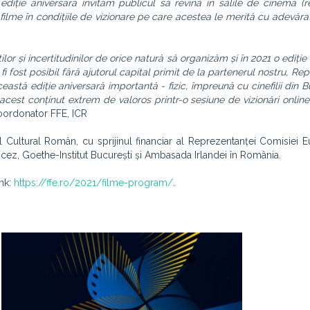
ediție aniversară invităm publicul să revină în sălile de cinema (
filme în condițiile de vizionare pe care acestea le merită cu adevăra
ților și incertitudinilor de orice natură să organizăm și în 2021 o ediți
fi fost posibil fără ajutorul capital primit de la partenerul nostru, R
stă ediție aniversară importantă - fizic, împreună cu cinefilii din Bu
acest conținut extrem de valoros printr-o sesiune de vizionări onlin
oordonator FFE, ICR
ul Cultural Român, cu sprijinul financiar al Reprezentanței Comisiei 
ncez, Goethe-Institut București și Ambasada Irlandei în România.
ink:
https://ffe.ro/2021/filme-program/
.