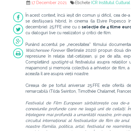
17 December 2021
Etichete
ICR
Institutul Cultur
În acest context, încă ieșit din comun și dificil, cea de
se desfășoară hibrid, în cinema (la Elvire Popesco în
decembrie). 25.FFE vine cu o
selecție de 4 filme eu
cu dialoguri live cu realizatori și critici de film.
Punând accentul pe „necesitatea” filmului documenta
Walchensee Forever
(Berlinale 2020) propun două direcț
represiune în relația stat-cetățean, și pe de alta, exp
Completând
spotlight
-ul festivalului asupra relațiilo
mapamond și memoria colectivă a arhivelor de film, a li
aceasta îl are asupra vieții noastre.
Cireașa de pe tortul aniversar 25.FFE este oferită d
remarcabilă (Tilda Swinton, Timothée Chalamet, Frances
Festivalul de Film European sărbătorește cea de-a 2
conexiunile profunde care ne leagă unii de ceilalți. În
înțelegere mai profundă a umanității noastre, prin ex
circuitul internațional al festivalurilor de film de an
noastre (familia, politica, arta), festivalul ne ream