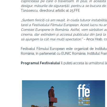
capricioasă pe care o traversăm. În plus, în această 
desigur, măsurile de siguranță), pentru a se bucura de 
Tănăsescu, directorul artistic al 25.FFE
„Suntem fericiți că am reușit, în ciuda tuturor instabilită
tare) a Festivalului Filmului European. Acest lucru nu ar 
Comisiei Europene în România. Astfel, vom sărbători acea
cinema, dar extindem și accesul publicului din țară la 
să ajungem la cât mai mulți spectatori.” –
Anca Hrab, c
Festivalul Filmului European este organizat de Institut
România, în parteneriat cu EUNIC România, Institutul Fra
Programul Festivalului
îl puteți accesa la următorul l