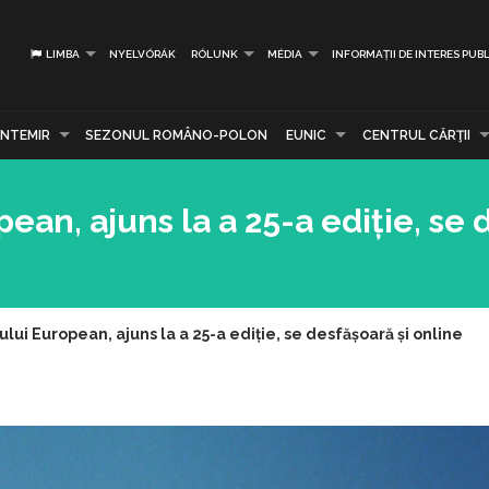
LIMBA
NYELVÓRÁK
RÓLUNK
MÉDIA
INFORMAȚII DE INTERES PUBL
NTEMIR
SEZONUL ROMÂNO-POLON
EUNIC
CENTRUL CĂRŢII
pean, ajuns la a 25-a ediție, se
ului European, ajuns la a 25-a ediție, se desfășoară și online