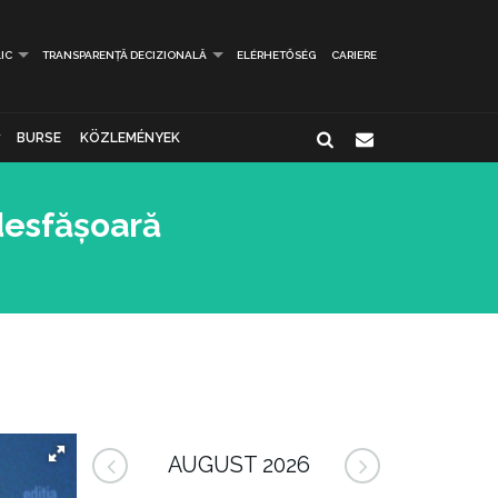
IC
TRANSPARENȚĂ DECIZIONALĂ
ELÉRHETŐSÉG
CARIERE
BURSE
KÖZLEMÉNYEK
 desfășoară
AUGUST 2026