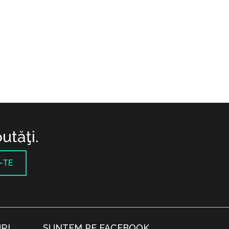
utăţi.
-TE
RI
SUNTEM PE FACEBOOK