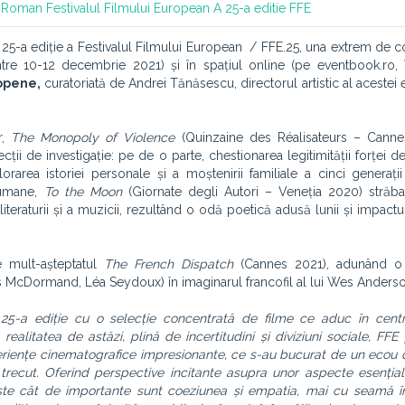
al Roman
Festivalul Filmului European
A 25-a editie
FFE
-a 25-a ediție a Festivalul Filmului European / FFE.25, una extrem de c
tre 10-12 decembrie 2021) și în spațiul online (pe eventbook.ro, 
ropene,
curatoriată de Andrei Tănăsescu, directorul artistic al acestei ed
r,
The Monopoly of Violence
(Quinzaine des Réalisateurs – Canne
ii de investigație: pe de o parte, chestionarea legitimității forței de
lorarea istoriei personale și a moștenirii familiale a cinci generați
r umane,
To the Moon
(Giornate degli Autori – Veneția 2020) străba
teraturii și a muzicii, rezultând o odă poetică adusă lunii și impactu
e mult-așteptatul
The French Dispatch
(Cannes 2021), adunând o d
 McDormand, Léa Seydoux) în imaginarul francofil al lui Wes Anderso
5-a ediție cu o selecție concentrată de filme ce aduc în centru
 realitatea de astăzi, plină de incertitudini și diviziuni sociale, FF
periențe cinematografice impresionante, ce s-au bucurat de un ecou 
ul trecut. Oferind perspective incitante asupra unor aspecte esențiale
intește cât de importante sunt coeziunea și empatia, mai cu seamă 