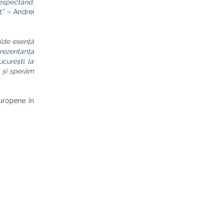
respectând,
t
.” – Andrei
e (de esență
eprezentanța
curești, la
e și sperăm
Europene în