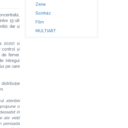
Zene
Színház
oncentrată,
între 15-18
Film
iții, dar și
MULTIART
s 2020) si
 control și
i de femei.
te întregul
lui pe care
istribuție
n.
l atenției
E propune o
deosebit în
 ale vieții
în perioada