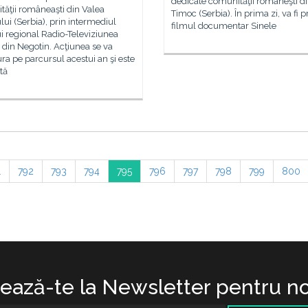
dedicate comunităţii româneşti d
ăţii româneaşti din Valea
Timoc (Serbia). În prima zi, va fi p
ui (Serbia), prin intermediul
filmul documentar Sinele
i regional Radio-Televiziunea
 din Negotin. Acţiunea se va
ra pe parcursul acestui an şi este
tă
1
792
793
794
795
796
797
798
799
800
ază-te la Newsletter pentru no