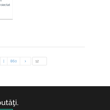
in
roiectat
|
860
utăţi.