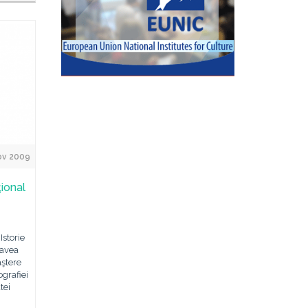
ov 2009
ional
Istorie
 avea
aştere
ografiei
tei