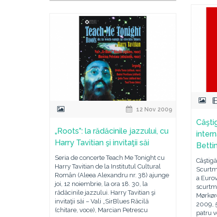
12 Nov 2009
Câştig
„Roots”: la rădăcinile jazzului, cu
inter
Harry Tavitian şi invitaţii săi
Betti
Seria de concerte Teach Me Tonight cu
Câştigă
Harry Tavitian de la Institutul Cultural
Scurtm
Român (Aleea Alexandru nr. 38) ajunge
a Eurov
joi, 12 noiembrie, la ora 18. 30, la
scurtm
rădăcinile jazzului. Harry Tavitian şi
Mørkøre
invitaţii săi – Vali „SirBlues Răcilă
2009, 
(chitare, voce), Marcian Petrescu
patru v