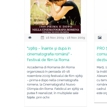
16 Nov 2009 - 18 Nov 2009
"1989 – Înainte şi după în
PRO Ş
cinematografia română" -
comun
festival de film la Roma
dezb
Accademia di Romania din Roma
Marţi, 
organizează în perioada 16-18
la Inst
noiembrie 2009 festivalul de film 1989
Alexan
– prima e dopo nella cinematografia
cu tem
romena, la Cinematograful Nuovo
românes
Olimpia din Roma. Fatidicul an 1989 va
cadrul 
putea fi reanalizat, în multiplele sale
este or
faţete, prin ochii