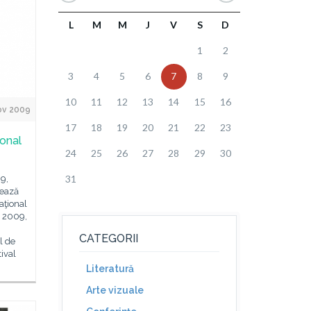
L
M
M
J
V
S
D
1
2
3
4
5
6
7
8
9
10
11
12
13
14
15
16
ov 2009
17
18
19
20
21
22
23
ional
24
25
26
27
28
29
30
31
9,
zează
aţional
n 2009,
CATEGORII
l de
ival
Literatură
Arte vizuale