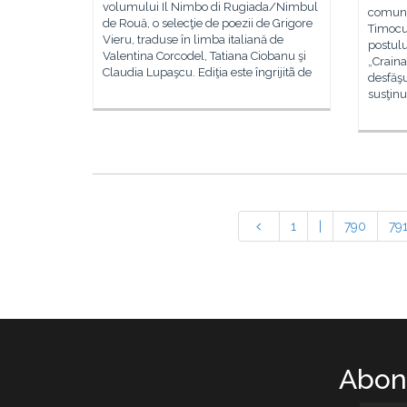
volumului Il Nimbo di Rugiada/Nimbul
comunit
de Rouă, o selecţie de poezii de Grigore
Timocul
Vieru, traduse în limba italiană de
postulu
Valentina Corcodel, Tatiana Ciobanu şi
„Craina
Claudia Lupaşcu. Ediţia este îngrijitã de
desfăşu
susţinu
1
|
790
79
Abone