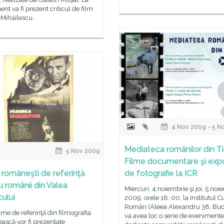
nt va fi prezent criticul de film
Mihăilescu.
4 Nov 2009 - 5 N
Mediateca românilor din T
5 Nov 2009
Filme documentare şi expo
 româneşti de referinţă
de fotografie la ICR
u românii din Valea
Miercuri, 4 noiembrie şi joi, 5 noi
ului
2009, orele 18. 00, la Institutul C
Român (Aleea Alexandru 38, Bucu
lme de referinţă din filmografia
va avea loc o serie de evenimente
ască vor fi prezentate