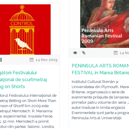
14 N
14 Nov 2009
PENINSULA ARTS ROMA
ătorii Festivalului
FESTIVAL în Marea Britani
naţional de scurtmetraj
Institutul Cultural Român şi
ng on Shorts
Universitatea din Plymouth, Mare
Britanie, organizează o serie de
torul Festivalului Internaţional de
evenimente prilejuite de lansarea
etraj Betting on Short-More Than
primelor patru volume din seria 
ision of ShortFilm 2009 este
autori traduse în limba engleză.
etrajul Memotech, R: Marianna
Evenimentele sunt parte a progr
, experimental, Insulele Feroe,
Peninsula Arts al Universităţii
5. 52 min. Memotech a primit
oturi din partea: Salonic, Londra,