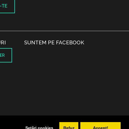
-TE
RI
SUNTEM PE FACEBOOK
ER
.
Setări cookies
Refuz
Accept!