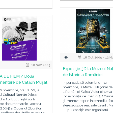
16 Oct 2009 - 12 N
10 Nov 2009
Expoziţie 3D la Muzeul Naţ
de Istorie a României
A DE FILM / Două
entare de Cătălin Muşat
În perioada 16 octombrie – 12
noiembrie, la Muzeul Naţional de 
10 noiembrie, ora 18. 00, la
a României (Calea Victoriei 12) va
tul Cultural Român (Aleea
loc expoziţia de imagini 3D Cuno
ru 38, Bucureşti) vor fi
şi Promovare prin intermediul fot
tate documentarele Doctorul
stereoscopice realizate de arh. Ma
(2004) şi Ciobanul Zburător
Filip. Expoziţia este organizată
 realizate de Cătălin Muşat. La