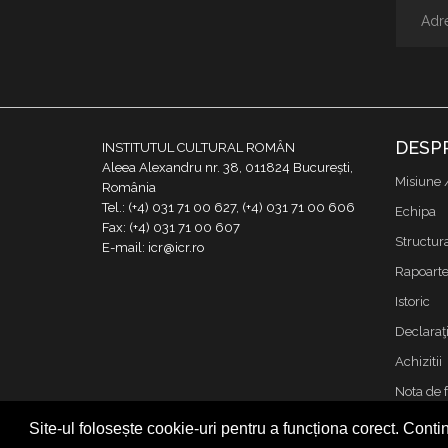
DESP
INSTITUTUL CULTURAL ROMÂN
Aleea Alexandru nr. 38, 011824 București,
Misiune 
România
Tel.: (+4) 031 71 00 627, (+4) 031 71 00 606
Echipa
Fax: (+4) 031 71 00 607
Structur
E-mail: icr@icr.ro
Rapoarte 
Istoric
Declaraţi
Achizitii
Nota de 
Contact
Site-ul folosește cookie-uri pentru a funcționa corect. Contin