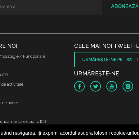
ABONEAZĂ
RE NOI
CELE MAI NOI TWEET-U
/ Strategie / Funcţionare
URMĂREŞTE-NE PE TWITT
URMĂREŞTE-NE
a ICR
de activitate
i de avere
fundamentare cladire ICR
uând navigarea, iți exprimi acordul asupra folosirii cookie-urilor