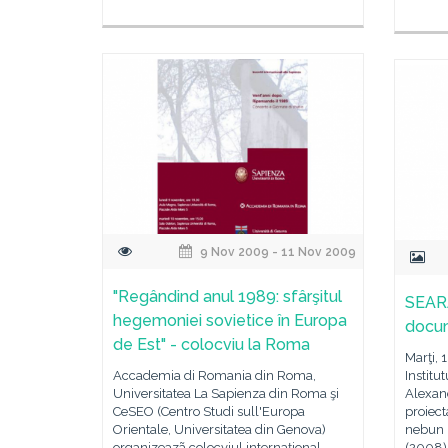
9 Nov 2009 - 11 Nov 2009
"Regândind anul 1989: sfârşitul
SEAR
hegemoniei sovietice în Europa
docum
de Est" - colocviu la Roma
Marţi, 
Accademia di Romania din Roma,
Institu
Universitatea La Sapienza din Roma şi
Alexand
CeSEO (Centro Studi sull'Europa
proiec
Orientale, Universitatea din Genova)
nebun 
organizeazã colocviul internaţional
(2008),