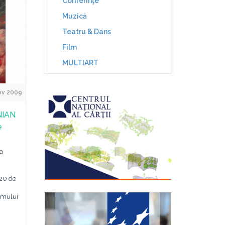
Conferinţe
Muzică
Teatru & Dans
Film
MULTIART
ov 2009
NIAN
e
a
„20 de
amului