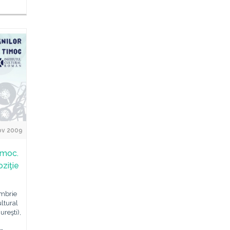
ov 2009
imoc.
ziţie
embrie
ultural
reşti),