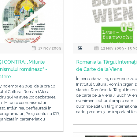
17 Nov 2009
12 Nov 2009 - 15 N
I CONTRA: „Miturile
România la Târgul Internaţ
ismului românesc“ -
de Carte de la Viena
atere
În perioada 12 – 15 noiembrie 200
Institutul Cultural Român organi
17 noiembrie 2009, de la ora 18,
standul României la Târgul Intern
itutul Cultural Român (Aleea
de Carte de la Viena / Buch Wie
dru 38) va avea loc dezbaterea
eveniment cultural amplu care
a „Miturile comunismului
cuprinde atât un târg internaţiona
c. Întâlnirea, desfăşurată în
carte, precum şi un important fest
programului „Pro şi contra la ICR,
ganizată în parteneriat cu