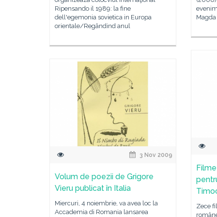
Ripensando il 1989: la fine
evenime
dell'egemonia sovietica in Europa
Magda 
orientale/Regândind anul
3 Nov 2009
Filme
Volum de poezii de Grigore
pentr
Vieru publicat în Italia
Timoc
Miercuri, 4 noiembrie, va avea loc la
Zece fi
Accademia di Romania lansarea
române